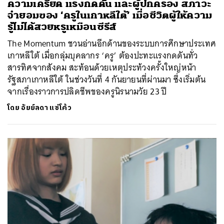
ความเครียด แรงกดดัน และผู้ปกครอง สภาวะ
จำยอมของ ‘ครูในเกาหลีใต้’ เมื่อชีวิตผู้ให้ความ
รู้ไม่ได้สวยหรูเหมือนซีรีส์
The Momentum ชวนอ่านอีกด้านของระบบการศึกษาประเทศ
เกาหลีใต้ เมื่อกลุ่มบุคลากร ‘ครู’ ต้องปะทะแรงกดดันทั่ว
สารทิศจากสังคม สะท้อนด้วยเหตุประท้วงครั้งใหญ่หน้า
รัฐสภาเกาหลีใต้ ในช่วงวันที่ 4 กันยายนที่ผ่านมา ซึ่งเริ่มต้น
จากเรื่องราวการปลิดชีพของครูนิรนามวัย 23 ปี
โดย
อัยย์ลดา แซ่โค้ว