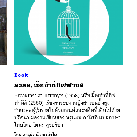
Book
สวัสดี, มื้อเช้าที่ทิฟฟานีส์
นหา
SHARE
TWEET
LINE
EMAIL
Breakfast at Tiffany’s (1958) หรือ มื้อเช้าที่ทิฟ
ฟานีส์ (2560) เรื่องราวของ หญิงสาวชนชั้นสูง
กำมะลอผู้รุ่มรวยไปด้วยเสน่ห์และอดีตที่เต็มไปด้วย
ปริศนา ผลงานเขียนของ ทรูแมน คาโพที แปลภาษา
ไทยโดย โตมร ศุขปรีชา
โดย
จารุรัตน์ เทศลำใย