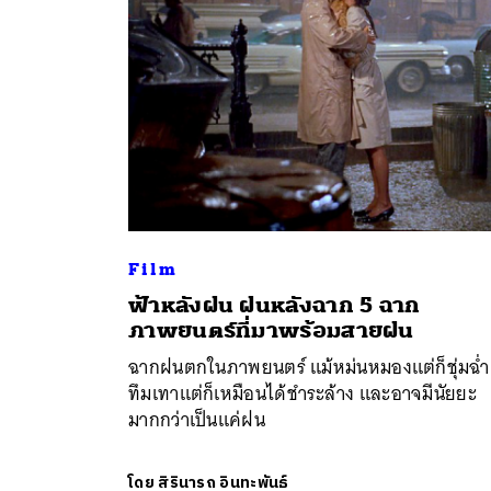
Film
ฟ้าหลังฝน ฝนหลังฉาก 5 ฉาก
ค้
ภาพยนตร์ที่มาพร้อมสายฝน
ฉากฝนตกในภาพยนตร์ แม้หม่นหมองแต่ก็ชุ่มฉ่ำ
ทึมเทาแต่ก็เหมือนได้ชำระล้าง และอาจมีนัยยะ
มากกว่าเป็นแค่ฝน
โดย
สิรินารถ อินทะพันธ์