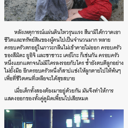
หลังเหตุการณ์แผ่นดินไหวรุนแรง สึนามิได้กวาดเอา
ชีวิตและทรัพย์สินของผู้คนไปเป็นจำนวนมาก หลาย
ครอบครัวตกอยู่ในภาวะกลืนไม่เข้าคายไม่ออก ครอบครัว
ของสึมิดะ ยูอิจิ และชาซาวะ เคย์โกะ ก็เช่นกัน ครอบครัว
หนึ่งแยกแตกจนไม่มีใครลงรอยกับใคร ซ้ำยังตบตีลูกอย่าง
ไม่ยั้งมือ อีกครอบครัวหนึ่งก็สาปแช่งให้ลูกตายไปให้พ้นๆ
เพื่อที่ชีวิตคนที่เหลือจะได้สุขสบาย
เมื่อเด็กทั้งสองต้องมาอยู่ด้วยกัน มันจึงทำให้การ
แสดงออกของทั้งคู่ดูผิดเพี้ยนไปเสียหมด