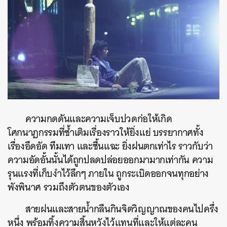
ความกดดันและความเจ็บปวดก่อให้เกิด
โศกนาฏกรรมที่ซ้ำเติมเรื่องราวให้ยิ่งแย่ บรรยากาศทั้ง
เรื่องอึดอัด ทึมเทา และชื้นแฉะ ยิ่งฝนตกเท่าไร ราวกับว่า
ความอัดอั้นนั้นได้ถูกปลดปล่อยออกมามากเท่ากัน ความ
รุนแรงที่เก็บงำไว้ลึกๆ ภายใน ถูกระเบิดออกจนทุกอย่าง
พังพินาศ รวมถึงตัวตนของตัวเอง
สายฝนและสายน้ำกลืนกินจิตวิญญาณของคนไปครึ่ง
หนึ่ง พร้อมทิ้งความสิ้นหวังไว้แทนที่และให้แต่ละคน