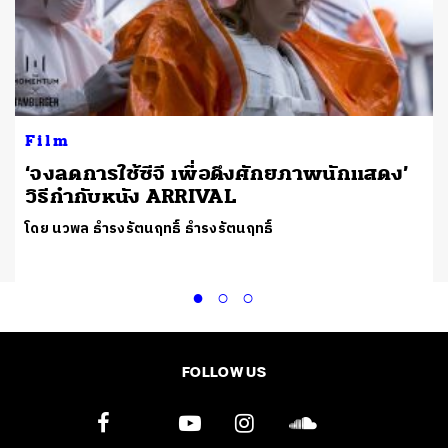
Film
‘จงลดการใช้ซีจี เพื่อดึงศักยภาพนักแสดง’
วิธีกำกับหนัง ARRIVAL
โดย นวพล ธำรงรัตนฤทธิ์ ธำรงรัตนฤทธิ์
FOLLOW US