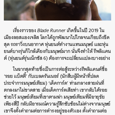
เรื่องราวของ
Blade Runner
เกิดขึ้นในปี 2019 ใน
เมืองลอสแองเจลิส โลกได้ถูกพัฒนาไปไกลจนเกือบถึงขีด
สุด รถราวิ่งบนอากาศ หุ่นยนต์ทำงานแทนมนุษย์ และหุ่น
ยนต์บางรุ่นก็ใกล้เคียงกับมนุษย์มาก นั่นจึงทำให้ รีพลิแคน
ต์ (หุ่นยนต์รุ่นเน็กซัส 6) ต้องการจะเปลี่ยนแปลงบางอย่าง
ค้นหา
ในฉากสุดท้ายซึ่งเป็นการต่อสู้ระหว่างรีพลิแคนต์ชื่อ
SHARE
TWEET
LINE
EMAIL
‘รอย แบ็ตตี้’ กับเบลดรันเนอร์ (นักสืบผู้มีหน้าที่ปลด
ประจำการมนุษย์เทียม) ‘เด็คการ์ด’ ท่ามกลางสายฝนที่
ตกลงมาไม่ขาดสาย เมื่อเด็คการ์ดเสียท่า เขากลับได้รอย
ช่วยไว้ มนุษย์เทียมที่เขาตามฆ่า มนุษย์เทียมที่มีอายุขัย
เพียงสี่ปี กลับมีอารมณ์ความรู้สึกซับซ้อนไม่ต่างจากมนุษย์
เขาจึงตั้งคำถามต่อการดำรงอยู่ของตัวเอง ตั้งคำถามต่อ