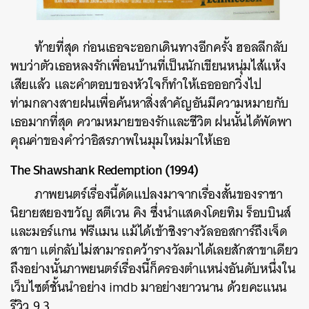
ท้ายที่สุด ก่อนเธอจะออกเดินทางอีกครั้ง ฮอลลีกลับ
พบว่าตัวเธอหลงรักเพื่อนบ้านที่เป็นนักเขียนหนุ่มไส้แห้ง
เสียแล้ว และคำตอบของหัวใจก็ทำให้เธอออกวิ่งไป
ท่ามกลางสายฝนเพื่อค้นหาสิ่งสำคัญอันมีความหมายกับ
เธอมากที่สุด ความหมายของรักและชีวิต ฝนนั้นได้พัดพา
คุณค่าของคำว่าอิสรภาพในมุมใหม่มาให้เธอ
The Shawshank Redemption (1994)
ภาพยนตร์เรื่องนี้ดัดแปลงมาจากเรื่องสั้นของราชา
นิยายสยองขวัญ สตีเวน คิง ซึ่งนำแสดงโดยทิม ร็อบบินส์
และมอร์แกน ฟรีแมน แม้ได้
เข้าชิงรางวัลออสการ์ถึงเจ็ด
สาขา แต่กลับไม่สามารถคว้ารางวัลมาได้เลยสักสาขาเดียว
ถึงอย่างนั้นภาพยนตร์เรื่องนี้ก็ครองตำแหน่งอันดับหนึ่งใน
เว็บไซต์ชั้นนำอย่าง imdb มาอย่างยาวนาน ด้วยคะแนน
รีวิว 9.3