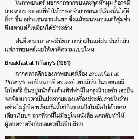
ในภาพยนตร์ นอกจากฉากจบและจุดหักมุม ก็อาจมี
บางฉากบางตอนที่ทำให้เราจดจำภาพยนตร์เรื่องนั้นได้ดี
ยิ่งๆ ขึ้น อย่างเช่นฉากฝนตก ซึ่งแม้หม่นหมองแต่ก็ชุ่มฉ่ำ
ทึมเทาแต่ก็เหมือนได้ชำระล้าง
ฝนที่ตกลงมาอาจมีนัยมากกว่าเป็นแค่ฝน นั่นก็แล้ว
แต่ภาพยนตร์เผยให้เราตีความแบบไหน
Breakfast at Tiffany’s (1961)
ฉากคลาสสิกของภาพยนตร์เรื่อง
Breakfast at
Tiffany’s
คงเป็นฉากที่ ออเดรย์ เฮปเบิร์น ในบทฮอลลี
โกไลต์ลี ยืนอยู่หน้าร้านร้านทิฟฟานีในกรุงนิวยอร์ก เธอยืน
จดจ้องแววตาเป็นประกายมองเครื่องประดับภายในร้าน
อย่างไม่รู้เบื่อ พร้อมกันนั้นก็กินขนมปังในมือไปด้วยคน
เดียวเงียบๆ ฉากที่ว่านี้ไม่มีอยู่ในหนังสือ แต่กลับทำให้
ผู้คนตราตรึงกับออเดรย์ไม่ลืมเลือน