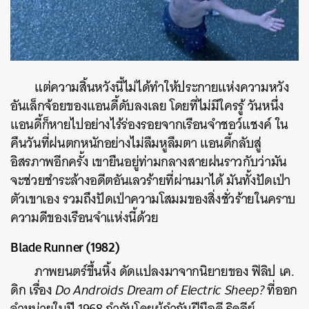
แต่ความสิ้นหวังนี้ไม่ได้ทำให้ประกายแห่งความหวัง
อันเล็กจ้อยของแอนดี้ดับลงเลย โดยที่ไม่มีใครรู้ วันหนึ่ง
แอนดี้ก็หายไปอย่างไร้ร่องรอยจากเรือนจำชอว์แชงค์ ใน
คืนวันที่ฝนตกหนักอย่างไม่ลืมหูลืมตา แอนดี้กลับสู่
อิสรภาพอีกครั้ง เขายืนอยู่ท่ามกลางสายฝนราวกับว่ามัน
จะช่วยชำระล้างอดีตอันเลวร้ายที่ผ่านมาได้ มันทั้งปัดเป่า
ตัวเขาเอง รวมถึงปัดเป่าความโสมมของสิ่งชั่วร้ายในคราบ
ความดีของเรือนจำแห่งนี้ด้วย
Blade Runner (1982)
ภาพยนตร์ขึ้นหิ้ง
ดัดแปลงมาจากนิยายของ ฟิลิป เค.
ดิก เรื่อง
Do Androids Dream of Electric Sheep?
ที่ออก
จำหน่ายในปี 1968 กำกับโดยผู้กำกับฝีมือดี ริดลีย์