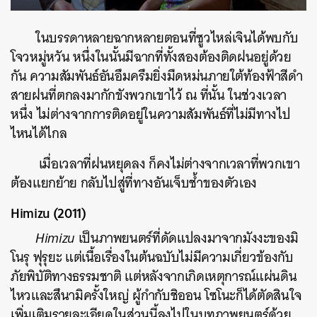
ในบรรดาหลายฉากหลายตอนที่ซูวไหล่เจินได้พบกับ
โจวหมู่หวัน หนึ่งในนั้นมีฉากที่ทั้งสองต้องติดฝนอยู่ด้วย
กัน ความสัมพันธ์อันอึมครึมยิ่งมืดหม่นภายใต้ท้องฟ้าสีดำ
สายฝนที่ตกลงมากักขังพวกเขาไว้ ณ ที่นั้น ในช่วงเวลา
หนึ่ง ไม่ต่างจากการติดอยู่ในความสัมพันธ์ที่ไม่มีทางไป
ไหนได้ไกล
เมื่อเวลาที่ฝนหยุดลง ก็คงไม่ต่างจากเวลาที่พวกเขา
ต้องแยกย้าย กลับไปสู่ที่ทางอันเจ็บช้ำของตัวเอง
Himizu (2011)
Himizu
เป็นภาพยนตร์ที่ดัดแปลงมาจากมังงะของมิ
โนรุ ฟุรุยะ แต่เนื้อเรื่องในต้นฉบับไม่มีความเกี่ยวข้องกับ
ภัยพิบัติทางธรรมชาติ แต่หลังจากเกิดเหตุการณ์แผ่นดิน
ไหวและสึนามิครั้งใหญ่ ผู้กำกับชิออน โซโนะก็ได้ตัดสินใจ
เพิ่มเติมรายละเอียดในส่วนนี้ลงไปในบทภาพยนตร์ด้วย