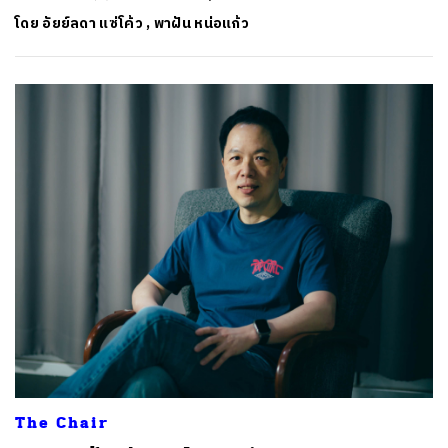
โดย
อัยย์ลดา แซ่โค้ว
,
พาฝัน หน่อแก้ว
The Chair