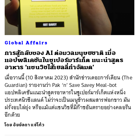
Global Affairs
การสู้กลับของ AI ต่อมวลมนุษยชาติ เมื่อ
แอปพลิเคชันในซูเปอร์มาร์เก็ต แนะนำสูตร
อาหาร ‘แซนวิชไส้เยลลี่กำจัดมด’
เมื่อวานนี้ (10 สิงหาคม 2023) สำนักข่าวเดอะการ์เดียน (The
Guardian) รายงานว่า Pak ‘n’ Save Savey Meal-bot
แอปพลิเคชันแนะนำสูตรอาหารในซูเปอร์มาร์เก็ตแห่งหนึ่ง
ประเทศนิวซีแลนด์ ไม่ว่าจะเป็นเมนูข้าวผสมสารฟอกขาว มัน
ฝรั่งอบไล่ยุ่ง หรือแม้แต่แซนวิชที่มีก๊าชอันตรายอย่างคลอรีน
อีกด้วย
ค้นหา
โดย
อัยย์ลดา แซ่โค้ว
SHARE
TWEET
LINE
EMAIL