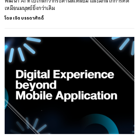
พัฒนา AI ที่ไปไกลกว่ากระดานสี่เหลี่ยม และมีกลไกการคิด
เหมือนมนุษย์ยิ่งกว่าเดิม
โดย
เจิด บรรดาศักดิ์