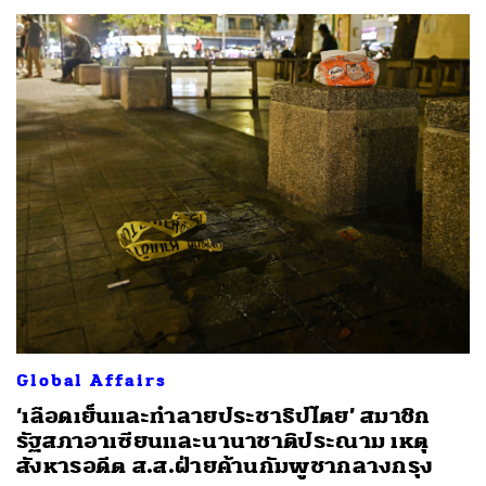
Global Affairs
‘เลือดเย็นและทำลายประชาธิปไตย’ สมาชิก
รัฐสภาอาเซียนและนานาชาติประณาม เหตุ
สังหารอดีต ส.ส.ฝ่ายค้านกัมพูชากลางกรุง