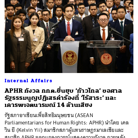
Internal Affairs
APHR กังวล กกต.ยื่นยุบ ‘ก้าวไกล’ ขอศาล
รัฐธรรมนูญปฏิเสธคำร้องที่ ‘ไร้สาระ’ และ
เคารพเจตนารมณ์ 14 ล้านเสียง
รัฐสภาอาเซียนเพื่อสิทธิมนุษยชน (ASEAN
Parliamentarians for Human Rights: APHR) นำโดย เคล
วิน ยี (Kelvin Yii) สมาชิกสภาผู้แทนราษฎรมาเลเซียและ
สมาชิก APHR ออกแถลงการณ์แสดงความกังวล ภายหลัง