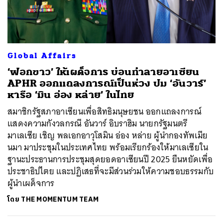
Global Affairs
‘ฟอกขาว’ ให้เผด็จการ บ่อนทำลายอาเซียน
APHR ออกแถลงการณ์เป็นห่วง ปม ‘อันวาร์’
หารือ ‘มิน อ่อง หล่าย’ ในไทย
สมาชิกรัฐสภาอาเซียนเพื่อสิทธิมนุษยชน ออกแถลงการณ์
แสดงความกังวลกรณี อันวาร์ อิบราฮิม นายกรัฐมนตรี
มาเลเซีย เชิญ พลเอกอาวุโสมิน อ่อง หล่าย ผู้นำกองทัพเมีย
นมา มาประชุมในประเทศไทย พร้อมเรียกร้องให้มาเลเซียใน
ฐานะประธานการประชุมสุดยอดอาเซียนปี 2025 ยืนหยัดเพื่อ
ประชาธิปไตย และปฏิเสธที่จะมีส่วนร่วมให้ความชอบธรรมกับ
ผู้นำเผด็จการ
โดย
THE MOMENTUM TEAM