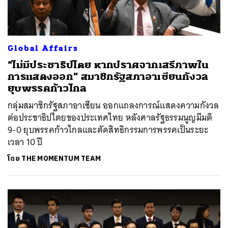
ค้นหา
SHARE
TWEET
LINE
EMAIL
Global Affairs
“ไม่มีประชาธิปไตย หากปราศจากเสรีภาพใน
การแสดงออก” สมาชิกรัฐสภาอาเซียนกังวล
ยุบพรรคก้าวไกล
กลุ่มสมาชิกรัฐสภาอาเซียน ออกแถลงการณ์แสดงความกังวล
ต่อประชาธิปไตยของประเทศไทย หลังศาลรัฐธรรมนูญมีมติ
9-0 ยุบพรรคก้าวไกลและตัดสิทธิกรรมการพรรคเป็นระยะ
เวลา 10 ปี
โดย
THE MOMENTUM TEAM