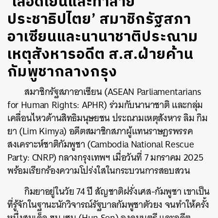
‘เลือดเย็นและทำลาย
ประชาธิปไตย’ สมาชิกรัฐสภา
อาเซียนและนานาชาติประณาม
เหตุสังหารอดีต ส.ส.ฝ่ายค้าน
กัมพูชากลางกรุง
สมาชิกรัฐสภาอาเซียน (ASEAN Parliamentarians
for Human Rights: APHR) ร่วมกับนานาชาติ และกลุ่ม
เคลื่อนไหวด้านสิทธิมนุษยชน ประณามเหตุสังหาร ลิม กิม
ยา (Lim Kimya) อดีตสมาชิกสภาผู้แทนราษฎรพรรค
สงเคราะห์ชาติกัมพูชา (Cambodia National Rescue
Party: CNRP) กลางกรุงเทพฯ เมื่อวันที่ 7 มกราคม 2025
พร้อมเรียกร้องความโปร่งใสในกระบวนการสอบสวน
กิมยาอยู่ในวัย 74 ปี สัญชาติฝรั่งเศส-กัมพูชา เขาเป็น
ที่รู้จักในฐานะนักวิจารณ์รัฐบาลกัมพูชาตัวยง จนทำให้ครั้ง
หนึ่งสมเด็จ ฮุน เซน (Hun Sen) องคมนตรี และอดีต