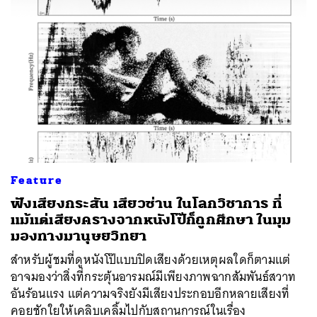
ค้นหา
Feature
SHARE
TWEET
LINE
EMAIL
ฟังเสียงกระสัน เสียวซ่าน ในโลกวิชาการ ที่
แม้แต่เสียงครางจากหนังโป๊ก็ถูกศึกษา ในมุม
มองทางมานุษยวิทยา
สำหรับผู้ชมที่ดูหนังโป๊แบบปิดเสียงด้วยเหตุผลใดก็ตามแต่
อาจมองว่าสิ่งที่กระตุ้นอารมณ์มีเพียงภาพฉากสัมพันธ์สวาท
อันร้อนแรง แต่ความจริงยังมีเสียงประกอบอีกหลายเสียงที่
คอยชักใยให้เคลิบเคลิ้มไปกับสถานการณ์ในเรื่อง