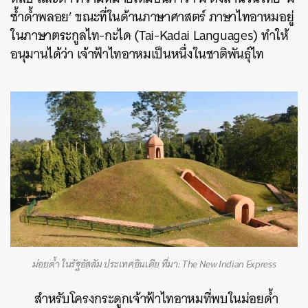
ซ้ำด้ำพลอย’ ขณะที่ในด้านภาษาศาสตร์ ภาษาไทอาหมอยู่
ในภาษาตระกูลไท-กะได (
Tai-Kadai Languages
) ทำให้
อนุมานได้ว่า เจ้าฟ้าไทอาหมเป็นหนึ่งในชาติพันธุ์ไท
ม่อยด้ำ ในรัฐอัสสัม ประเทศอินเดีย ที่มา: The New Indian Express
สำหรับโครงกระดูกเจ้าฟ้าไทอาหมที่พบในม่อยด้ำ