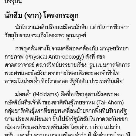
ปัจจุบัน
นักสืบ (จาก) โครงกระดูก
นักโบราณคดีเปรียบเสมือนนักสืบ แต่เป็นการสืบจาก
วัตถุโบราณ รวมถึงโครงกระดูกมนุษย์
การขุดค้นทางโบราณคดีสอดคล้องกับ มานุษยวิทยา
กายภาพ (Physical Anthropology) ดังที่ รอง
ศาสตราจารย์ ดร.วรวิทย์บรรยายเรื่อง ‘รูปแบบการจัดการ
พระศพและข้อสังเกตจากกะโหลกศีรษะของเจ้าฟ้าไท
อาหมในม่อยด้ำ ที่เจ้รายดอย รัฐอัสสัม ประเทศอินเดีย’
ม่อยด้ำ (Moidams) คือชื่อเรียกสุสานฝังศพของ
กษัตริย์หรือเจ้าฟ้าของชาติพันธุ์ไทยอาหม (Tai-Ahom)
กลุ่มชาติพันธุ์แรกที่อพยพเคลื่อนย้ายจากพื้นที่บริเวณรัฐ
ฉาน ประเทศเมียนมา ขึ้นไปยังรัฐอัสสัมในภาคตะวันออก
เฉียงเหนือของประเทศอินเดีย โดยคำว่า ม่อย แปลว่า
หลับ และด้ำ ความหมายเหมือนคำว่า ผี ดั่งสำนวนไทย ‘ผี