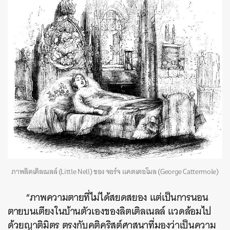
ภาพลิตเติลเนลล์ (Little Nell) ของ จอร์จ แคตเตอโมล (George Cattermole)
“ภาพความตายที่ไม่ได้สยดสยอง แต่เป็นการนอน
ตายบนเตียงในบ้านตัวเองของลิตเติลเนลล์ แวดล้อมไป
ด้วยญาติมิตร ตรงกับคติคริสต์ศาสนาที่มองว่าเป็นความ