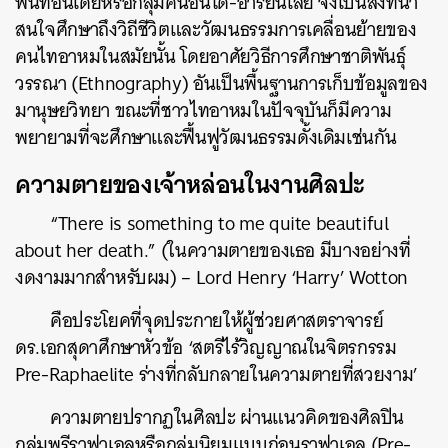
พื้นที่อินเดียหรือกลุ่มคนอินโด-อารยันเลย จึงเป็นสิ่งที่น่า
สนใจศึกษาถึงวิถีชีวิตและวัฒนธรรมการเคลื่อนย้ายของ
SHARE
TWEET
LINE
EMAIL
คนไทอาหมในสมัยนั้น โดยอาศัยวิธีการศึกษาชาติพันธุ์
วรรณา (Ethnography) อันเป็นพื้นฐานการเก็บข้อมูลของ
มานุษยวิทยา ขณะที่ชาวไทอาหมในปัจจุบันก็มีความ
พยายามที่จะศึกษาและฟื้นฟูวัฒนธรรมดั้งเดิมเช่นกัน
ความตายของเจ้าหล่อนในงานศิลปะ
“There is something to me quite beautiful
about her death.” (
ในความตายของเธอ มีบางอย่างที่
งดงามมากสำหรับผม) – Lord Henry ‘Harry’ Wotton
คือประโยคที่จุดประกายให้ผู้ช่วยศาสตราจารย์
ดร.เอกสุดาศึกษาหัวข้อ ‘สตรีไร้วิญญาณในจิตรกรรม
Pre-Raphaelite ร่างที่กลับกลายในความตายที่สวยงาม’
ความตายปรากฏในศิลปะ ผ่านแนวคิดของศิลปิน
กลุ่มพรีราฟาเอลหรือกลุ่มนิยมแบบก่อนราฟาเอล (Pre-