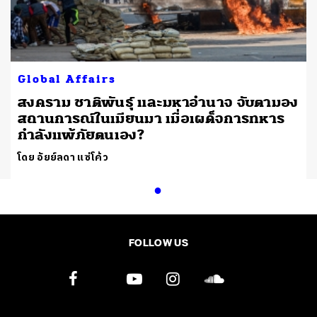
Global Affairs
สงคราม ชาติพันธุ์ และมหาอำนาจ จับตามอง
สถานการณ์ในเมียนมา เมื่อเผด็จการทหาร
กำลังแพ้ภัยตนเอง?
โดย อัยย์ลดา แซ่โค้ว
FOLLOW US