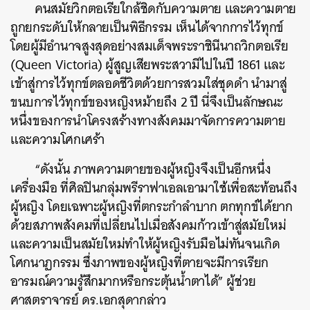
คนสมัยวิกตอเรียใกล้ชิดกับความตาย และความตาย
ถูกยกระดับให้กลายเป็นพิธีกรรม เห็นได้จากการไว้ทุกข์
โดยผู้มีอำนาจสูงสุดอย่างสมเด็จพระราชินีนาถวิกตอเรีย
(
Queen Victoria
) ผู้สูญเสียพระสวามีไปในปี 1861 และ
เข้าสู่การไว้ทุกข์ตลอดชีวิตด้วยการสวมใส่ชุดดำ นำมาสู่
ขนบการไว้ทุกข์ของหญิงหม้ายถึง 2 ปี นี่จึงเป็นลักษณะ
หนึ่งของการนำโครงสร้างทางสังคมมาจัดการความตาย
และความโศกเศร้า
“ดังนั้น ภาพความตายของผู้หญิงจึงเป็นอีกหนึ่ง
เครื่องมือ ที่ศิลปินกลุ่มพรีราฟาเอลเอามาใช้เพื่อสะท้อนถึง
ผู้หญิง โดยเฉพาะผู้หญิงที่ตกระกำลำบาก ตกทุกข์ได้ยาก
ด้วยสภาพสังคมที่เปลี่ยนไปเมื่อสังคมก้าวเข้าสู่สมัยใหม่
และความเป็นสมัยใหม่ทำให้ผู้หญิงรับมือไม่ทันจนเกิด
โศกนาฏกรรม ซึ่งภาพของผู้หญิงที่ตายจะมีการเรียก
อารมณ์ความรู้สึกมากหรือกระตุ้นน้ำตาได้” ผู้ช่วย
ศาสตราจารย์ ดร.เอกสุดากล่าว