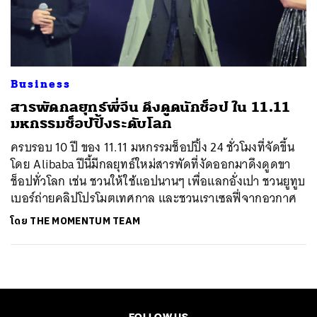
Business
สารพัดกลยุทธ์พี่จีน ดึงดูดนักช็อป ใน 11.11
มหกรรมช็อปปิ้งระดับโลก
ครบรอบ 10 ปี ของ 11.11 มหกรรมช็อปปิ้ง 24 ชั่วโมงที่จัดขึ้น
โดย Alibaba ปีนี้มีกลยุทธ์ใหม่สารพัดที่งัดออกมาดึงดูดขา
ช็อปทั่วโลก เช่น ชวนให้ใช้แอปนานๆ เพื่อแลกอั่งเปา ชวนยูทูบ
เบอร์ถ่ายคลิปโปรโมตเทศกาล และชวนเราเซลฟี่จากอวกาศ
โดย
THE MOMENTUM TEAM