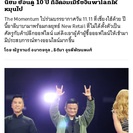
นิยม ย้อนดู 10 ปี ที่อีคอมเมิร์ซจีนพาโลกให้
หมุนไป
The Momentum ไปร่วมบรรยากาศวัน 11.11 ที่เซี่ยงไฮ้ด้วย ปี
นี้อาลีบาบามาพร้อมกลยุทธ์ New Retail ที่ไม่ได้ตั้งตัวเป็น
ศัตรูกับค้าปลีกออฟไลน์ แต่ดึงเอาผู้ค้าผู้ซื้อออฟไลน์ให้เข้ามา
มีประสบการณ์ทางออนไลน์มากขึ้น
โดย
ณัฐกานต์ อมาตยกุล
,
ธิติมา อุรพีพัฒนพงศ์