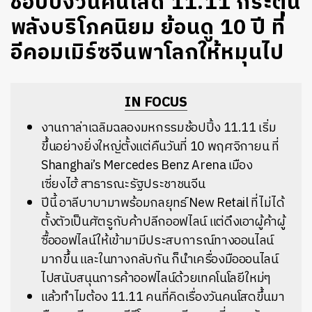
ช้อปปิงวันคนโสด 11.11 กระตุ้น
พลังบริโภคนิยม ย้อนดู 10 ปี ที่
อีคอมเมิร์ซจีนพาโลกให้หมุนไป
IN FOCUS
งานกาล่าเฉลิมฉลองมหกรรมช้อปปิ้ง 11.11 เริ่ม
ขึ้นอย่างยิ่งใหญ่ตั้งแต่คืนวันที่ 10 พฤศจิกายน ที่
Shanghai’s Mercedes Benz Arena เมือง
เซี่ยงไฮ้ สาธารณะรัฐประชาชนจีน
ปีนี้ อาลีบาบามาพร้อมกลยุทธ์ New Retail ที่ไม่ได้
ตั้งตัวเป็นศัตรูกับค้าปลีกออฟไลน์ แต่ดึงเอาผู้ค้าผู้
ซื้อออฟไลน์ให้เข้ามามีประสบการณ์ทางออนไลน์
มากขึ้น และในทางกลับกัน ก็นำเครื่องมือออนไลน์
ไปสนับสนุนการค้าออฟไลน์ด้วยเทคโนโลยีใหม่ๆ
แล้วทำไมต้อง 11.11 คนที่คิดเรื่องวันคนโสดขึ้นมา