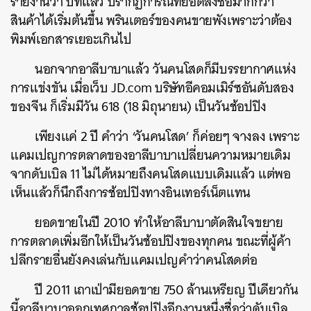
รายงานว่า ปีที่แล้ว ปรากฏการณ์ที่ยอดสั่งซื้อมากกว่า
สินค้าได้เริ่มต้นขึ้น พรินเตอร์ของคนขายพังเพราะว่าต้อง
พิมพ์เอกสารเยอะเกินไป
นอกจากอาลีบาบาแล้ว วันคนโสดก็มีบรรยากาศแห่ง
การแข่งขัน เมื่อเว็บ JD.com บริษัทอีคอมเมิร์ซอันดับสอง
ของจีน ก็เริ่มมีวัน 618 (18 มิถุนายน) เป็นวันช้อปปิง
เพียงแค่ 2 ปี คำว่า ‘วันคนโสด’ ก็ค่อยๆ จางลง เพราะ
แคมเปญการตลาดของอาลีบาบาเปลี่ยนความหมายเดิม
จากดับเบิล 11 ไม่ได้หมายถึงคนโสดแบบเดิมแล้ว แต่พอ
เห็นแล้วก็นึกถึงการช้อปปิงทางอินเทอร์เน็ตแทน
ยอดขายในปี 2010 ทำให้อาลีบาบาตัดสินใจขยาย
การตลาดเพิ่มอีกให้เป็นวันช้อปปิงของทุกคน ขณะที่ผู้ค้า
ปลีกรายอื่นยังคงเล่นกับแคมเปญคำว่าคนโสดต่อ
ปี 2011 เถาเป่ามียอดขาย 750 ล้านเหรียญ ปีเดียวกัน
นี้อาลีบาบาออกเทศกาลช้อปปิงอีกงานหนึ่งชื่อว่าดับเบิล