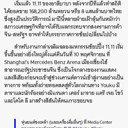
เริ่มแล้ว 11.11 ของอาลีบาบา หลังจากปีที่แล้วทำสถิติ
ได้ยอดขาย 168,200 ล้านหยวน หรือ 8 แสนล้านบาทไทย
ซึ่งสูงเป็นประวัติการณ์ มาปีนี้หลายฝ่ายเฝ้าลุ้นกันหนักว่า
สภาวะเศรษฐกิจที่อาจได้รับผลกระทบจากสงครามการค้า
จีน-สหรัฐฯ อาจทำให้บรรยากาศการช้อปเปลี่ยนไปบ้าง
สำหรับงานกาล่าเฉลิมฉลองมหกรรมช้อปปิ้ง 11.11 เริ่ม
ขึ้นขึ้นอย่างยิ่งใหญ่ตั้งแต่คืนวันที่ 10 พฤศจิกายน ที่
Shanghai’s Mercedes Benz Arena เมืองเซี่ยงไฮ้
สาธารณะรัฐประชาชนจีน ซึ่งเป็นใจกลางของงานแสดง
แสงสีเสียงก่อนจะเข้าสู่ช่วงเคานต์ดาวน์เข้าสู่งานอย่างเป็น
ทางการ พร้อมทั้งถ่ายทอดสดสู่ทั่วโลกผ่านทาง Youku มี
ดาราและนักร้องอย่างมิแรนดา เคอร์ มาราย แครี เจย โชว์
และโคโค ลี มาสร้างสีสันให้คนเกาะขอบจอ
หุ่นยนต์ชงเหล้า (และเครื่องดื่มอื่นๆ) ที่ Media Center