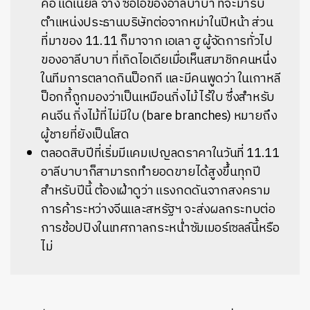
คือ แดเนียล จาง ซีอีโอของอาลีบาบา ที่จะมารับ
ตำแหน่งประธานบริษัทต่อจากหม่าในปีหน้า ส่วน
ที่มาของ 11.11 ก็มาจาก เอเลา ฮู ผู้จัดการทั่วไป
ของอาลีบาบา ที่เกิดไอเดียเมื่อเห็นสมาชิกคนหนึ่ง
ในทีมการตลาดกินป็อกกี และมีคนพูดว่า ในเกาหลี
ป็อกกี้ถูกมองว่าเป็นเหมือนกิ่งไม้ไร้ใบ ซึ่งสำหรับ
คนจีน กิ่งไม้ที่ไม่มีใบ (bare branches) หมายถึง
ผู้ชายที่ยังเป็นโสด
ตลอดสิบปีที่เริ่มมีแคมเปญลดราคาในวันที่ 11.11
อาลีบาบาก็สามารถทำยอดขายได้สูงขึ้นทุกปี
สำหรับปีนี้ ต้องเฝ้าดูว่า แรงกดดันจากสงคราม
การค้าระหว่างจีนและสหรัฐฯ จะส่งผลกระทบต่อ
การช้อปปิงในเทศกาลกระหน่ำซัมเมอร์เซลล์นี้หรือ
ไม่