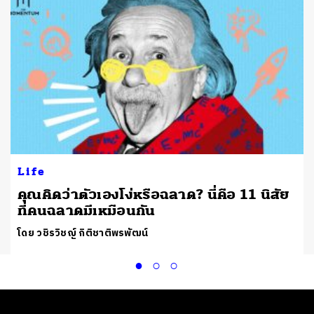
Life
คุณคิดว่าตัวเองโง่หรือฉลาด? นี่คือ 11 นิสัย
ที่คนฉลาดมีเหมือนกัน
โดย วชิรวิชญ์ กิติชาติพรพัฒน์