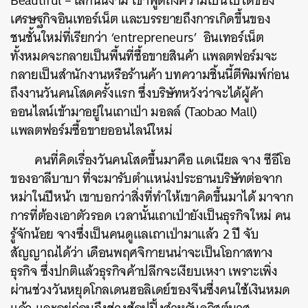
Beautiful – เล็กนั้นงาม เขาพูดถึงความเป็นไปได้ของ
เศรษฐกิจอินเทอร์เน็ต และบรรยายถึงการเกิดขึ้นของ
ชนชั้นใหม่ที่เรียกว่า ‘entrepreneurs’ อินเทอร์เน็ต
ทั้งหมดจะกลายเป็นพื้นที่ซื้อขายสินค้า แพลตฟอร์มจะ
กลายเป็นสำนักงานหรือร้านค้า บทความชิ้นนี้ตีพิมพ์ก่อน
ถึงงานวันคนโสดครั้งแรก ซึ่งบริษัทหวังว่าจะได้ผู้ค้า
ออนไลน์เข้ามาอยู่ในเถาเป่า มอลล์ (Taobao Mall)
แพลตฟอร์มซื้อขายออนไลน์ใหม่
คนที่คิดเรื่องวันคนโสดขึ้นมาคือ แดเนียล จาง ซีอีโอ
ของอาลีบาบา ที่จะมารับตำแหน่งประธานบริษัทต่อจาก
หม่าในปีหน้า เขาบอกว่าสิ่งที่ทำให้เขาคิดขึ้นมาได้ มาจาก
การที่ต้องเอาตัวรอด เวลานั้นเถาเป่ายังเป็นธุรกิจใหม่ คน
รู้จักน้อย จางซึ่งเป็นคนดูแลเถาเป่ามาแล้ว 2 ปี จับ
สัญญาณได้ว่า เดือนพฤศจิกายนน่าจะเป็นโอกาสทาง
ธุรกิจ ซึ่งปกติแล้วธุรกิจค้าปลีกจะเงียบเหงา เพราะเพิ่ง
ผ่านช่วงวันหยุดโกลเดนฮอลิเดย์ของจีนซึ่งคนใช้เงินหมด