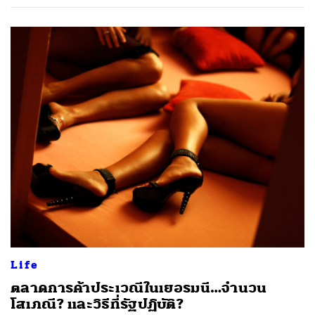
ค้นหา
SHARE
TWEET
LINE
EMAIL
Life
ตลาดการค้าประเวณีในเยอรมนี…จำนวน
โสเภณี? และวิธีที่รัฐปฏิบัติ?