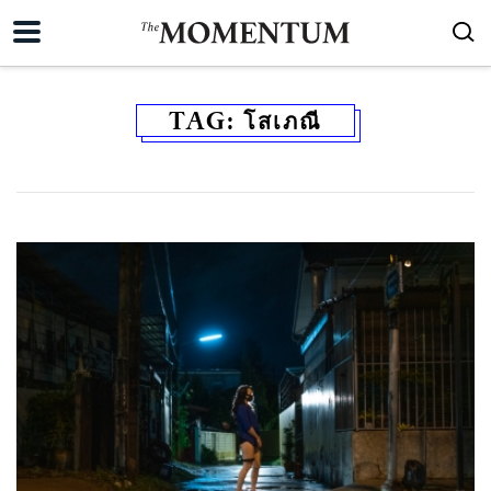
TAG:
โสเภณี