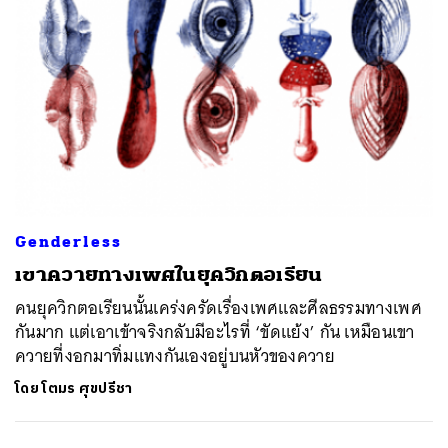
Genderless
เขาควายทางเพศในยุควิกตอเรียน
คนยุควิกตอเรียนนั้นเคร่งครัดเรื่องเพศและศีลธรรมทางเพศ
กันมาก แต่เอาเข้าจริงกลับมีอะไรที่ ‘ขัดแย้ง’ กัน เหมือนเขา
ควายที่งอกมาทิ่มแทงกันเองอยู่บนหัวของควาย
โดย
โตมร ศุขปรีชา