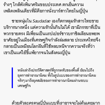
ร้างๆ ใกล้พังพินาศริมขอบประเทศ ตกเย็นความ
เพลิดเพลินเดียวที่มีคือการนั่งบาร์สาวไทยในญี่ปุ่น
ชายหนุ่มใน
Saudadae
เองก็ตกหลุมรักสาวไทยขาย
บริการนางหนึ่ง แต่ความรักนั้นกินไม่ได้ เขามีภรรยาที่เป็น
พวกขายตรง มีเพื่อนเป็นแรปเปอร์ชาวบราซิลเลียนอพยพ
อาศัยอยู่ในเมืองที่เศรษฐกิจกำลังล่มสลาย ประเทศไทยจึง
กลายเป็นเหมือนโลกฝันที่ใช้หลบหนีจากความจริงที่ว่า
เขาเป็นแค่ไอ้ขี้แพ้ยากจนในสังคมญี่ปุ่น
หนังเล่าถึงประวัติศาสตร์ที่ถูกกดทับของพื้นที่ ย้อนไปถึง
ยุคการล่าอาณานิคม ทั้งในรูปแบบของการล่าอาณานิคม
จริงๆ มาถึงยุคสมัยของการล่าอาณานิคมผ่านระบบ
เศรษฐกิจ
ด้วยตัวละครคนญี่ปุ่นแบบที่เราอาจจะไม่คุ้นเคยมาก