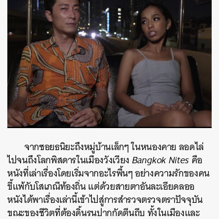
จากซอยธนิยะถึงหมู่บ้านเล็กๆ ในหนองคาย ลอดไล่
ไปจนถึงโลกพิสดารในเมืองวังเวียง
Bangkok Nites
คือ
หนังที่เล่าเรื่องโดยเริ่มจากอะไรพื้นๆ อย่างความรักของคน
ขี้แพ้กับโสเภณีท้องถิ่น แต่ด้วยสายตาอันละเอียดลออ
หนังได้พาเรื่องเล่านี้เข้าไปสู่การสำรวจตรวจตราปัจจุบัน
ขณะของชีวิตที่ต้องดิ้นรนปากกัดตีนถีบ ทั้งในเมืองและ