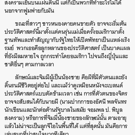
สงครามเย็นบนแผ่นดินนี้ แต่ก็เป็นพวกที่ทำอะไรไม่ได้
นอกจากฟูมฟายกับมัน
ขณะที่สาวๆ ชาวหนองคายคนขายตัว อาจจะเริ่มต้น
ประวัติศาสตร์นี้มาตั้งแต่คนรุ่นแม่เมื่อครั้งอเมริกามาตั้ง
ฐานทัพและทำสัญญากับรัฐไทยให้เปิดพัทยาเป็นแหล่งเริง
รมย์ พวกเธอคือลูกหลานของประวัติศาสตร์ เป็นบาดแผล
ที่ยังมีลมหายใจ ถูกกระทำโดยอเมริกา ไปจนถึงญี่ปุ่นและ
ชาติอื่นๆ ตามกาลเวลา
ลักษณ์และจิมมีผู้เป็นน้องชาย คือผีที่มีตัวตนและยัง
ดิ้นรนมีชีวิตอยู่ต่อไป และแม้ว่าดูเหมือนหนังจะเบลนด์
ประวัติศาสตร์แบบตัดข้ามเวลา เช่น การที่ตัวตนของจิตร
อาจจะสับสนได้กับนายผี (นามปากกาของอัศนี พลจันทร
นักเขียนและนักต่อต้านรัฐบาลในสมัย จอมพล ป. พิบูล
สงคราม) หรือการที่จิมมี่น้องชายของลักษณ์นั้น ตามอายุ
แล้วไม่น่าจะเป็นลูกจีไอในพื้นที่ได้ แต่ที่สุดนั้น มันคือการ
เล่นสนุกที่น่าสนใจมากทีเดียว