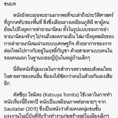
ชนบท
หนังยังทะเยอทะยานมากพอที่จะเล่าถึงประวัติศาสตร์
ที่ถูกกดทับของพื้นที่ สิ่งซึ่งเลือนรางเหมือนภูติผี พาผู้คน
ย้อนไปถึงยุคการล่าอาณานิคม ทั้งในรูปแบบของการล่า
อาณานิคมจริงๆ ไปจนถึงสงครามเย็น ไล่มาถึงยุคสมัยของ
การล่าอาณานิคมผ่านระบบเศรษฐกิจ ด้วยอาการของการ
ล่องไหลไปราวกับอยู่ในฤทธิ์กัญชา ด้วยสายตาแบบคนใน
ของคนนอก ในฐานะเขยญี่ปุ่นในหมู่บ้านเล็กๆ
นี่คือหนังที่นุ่มนวลในการสำรวจตรวจสอบสังคมไทย
ในสายตาของคนอื่น ที่มองได้ชัดกว่าคนในด้วยกันเองเสีย
อีก
คัตซึยะ โทมิตะ (Katsuya Tomita) ใช้เวลาในการทำ
หนังเรื่องนี้ถึงหกปี หนังเป็นเหมือนภาคต่อกลายๆ จาก
Saudadae
(2011) ซึ่งเป็นหนังว่าด้วยคนหนุ่มชนชั้น
แรงงานในญี่ปุ่นที่รับจ้างทำงานก่อสร้างอยู่ในเมืองเล็กๆ