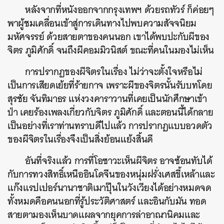
หลังจากที่หนังออกจากกรุงเทพฯ ด้วยรถทัวร์ ก็ค่อยๆ
พาผู้ชมเคลื่อนเข้าสู่การเดินทางไปพบความสัจจนิยม
มหัศจรรย์ ด้วยสายตาของคนนอก เขาได้พบปะกับผีของ
จิตร ภูมิศักดิ์ จนถึงผีคอมมิวนิสต์ ขณะที่คนในมองไม่เห็น
การปรากฏของผีจิตรในเรื่อง ไม่ว่าจะตั้งใจหรือไม่
เป็นการเสียดเย้ยที่ร้ายกาจ เพราะผีของจิตรนั้นรับบทโดย
สุรชัย จันทิมาธร แห่งวงคาราวานที่เคยเป็นนักศึกษาเข้า
ป่า เคยร้องเพลงเกี่ยวกับจิตร ภูมิศักดิ์ และตอนนี้ได้กลาย
เป็นอย่างที่เราท่านทราบดีไปแล้ว การปรากฏแบบอวดตัว
ของผีจิตรในเรื่องจึงเป็นสิ่งย้อนแย้งสิ้นดี
อันที่จริงแล้ว การที่โอซาวะเห็นผีจิตร อาจซ้อนทับได้
กับการทวงสิทธิ์เหนืออินโดจีนของหนุ่มฝรั่งเศสขี้เหล้าและ
แก๊งแรปเปอร์นานาชาติเมาปุ๊นในวังเวียงได้อย่างหมดจด
ทั้งหมดคือคนนอกที่รู้ประวัติศาสตร์ และอินกับมัน ทอด
สายตามองเห็นบาดแผลจากยุคการล่าอาณานิคมและ