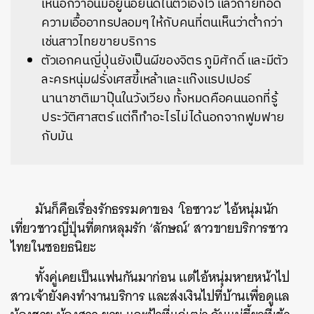
เหนือกว่าอันมีอยู่น้อยนิดในตัวเองไว้ แล้วถ่ายทอด
ความเอื้ออาทรปลอมๆ ให้กับคนที่ตนเห็นว่าต่ำกว่า
เช่นสาวไทยขายบริการ
ตัวเอกคนญี่ปุ่นยังเป็นผีของจิตร ภูมิศักดิ์ และมีตัว
ละครหนุ่มฝรั่งเศสขี้เหล้าและแก๊งแรปเปอร์
นานาชาติเมาปุ๊นในวังเวียง ทั้งหมดคือคนนอกที่รู้
ประวัติศาสตร์ แต่ก็ทำอะไรไม่ได้นอกจากฟูมฟาย
กับมัน
มันก็คือเรื่องรักธรรมดาของ ‘โอซาวะ’ ไอ้หนุ่มนัก
เที่ยวชาวญี่ปุ่นที่ตกหลุมรัก ‘ลักษณ์’ สาวขายบริการชาว
ไทยในซอยธนิยะ
ทั้งคู่เคยเป็นแฟนกันมาก่อน แต่ไอ้หนุ่มหายหน้าไป
สาวเจ้ายังคงทำงานบริการ และส่งเงินไปที่บ้านเพื่อดูแล