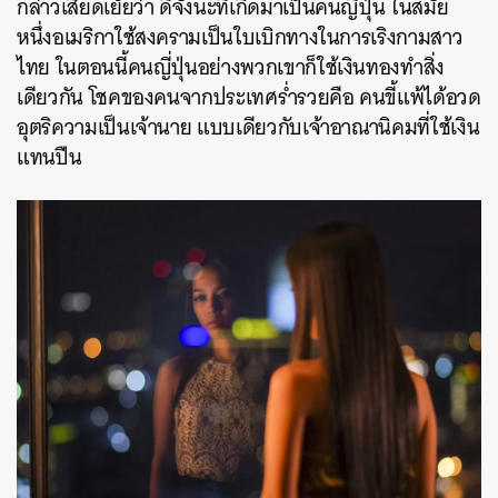
กล่าวเสียดเย้ยว่า ดีจังนะที่เกิดมาเป็นคนญี่ปุ่น ในสมัย
หนึ่งอเมริกาใช้สงครามเป็นใบเบิกทางในการเริงกามสาว
ไทย ในตอนนี้คนญี่ปุ่นอย่างพวกเขาก็ใช้เงินทองทำสิ่ง
เดียวกัน โชคของคนจากประเทศร่ำรวยคือ คนขี้แพ้ได้อวด
อุตริความเป็นเจ้านาย แบบเดียวกับเจ้าอาณานิคมที่ใช้เงิน
แทนปืน