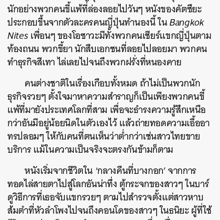
นักอย่างพวกคนขี้แพ้ที่ล่องลอยไปวันๆ หนังของคัตซึยะ
ประกอบขึ้นจากตัวละครคนญี่ปุ่นทำนองนี้ ใน
Bangkok
Nites
เพื่อนๆ ของโอซาวะมีทั้งพวกคนเชียร์แขกญี่ปุ่นตาม
ท้องถนน พวกขี้ยา นักสืบเอกชนที่ลอยไปลอยมา พวกคน
ทำธุรกิจสีเทา ไล่เลยไปจนถึงพวกฝรั่งที่หนองคาย
คนต่างชาติในเรื่องเกือบทั้งหมด ถ้าไม่เป็นพวกนัก
ธุรกิจรวยๆ ตั้งใจมาหาความสำราญก็เป็นเพียงพวกคนขี้
แพ้ที่มายังประเทศโลกที่สาม เพื่อจะธำรงความรู้สึกเหนือ
กว่าอันมีอยู่น้อยนิดในตัวเองไว้ แล้วถ่ายทอดความเอื้ออา
ทรปลอมๆ ให้กับคนที่ตนเห็นว่าต่ำกว่าเช่นสาวไทยขาย
บริการ แม้ในความเป็นจริงจะตรงกันข้ามก็ตาม
หนังเริ่มจากชีวิตใน ‘กลางคืนที่บางกอก’ จากการ
ทอดไล่สายตาไปสู่โลกอันน่าทึ่ง ตู้กระจกของสาวๆ ในบาร์
ดูวิธีการที่เธอจับแขกรวยๆ ตามไปสำรวจตั้งแต่สาวหาบ
ส้มตำที่หัวลำโพงไปจนถึงคอนโดของสาวๆ ในธนิยะ ผู้ที่ใช้