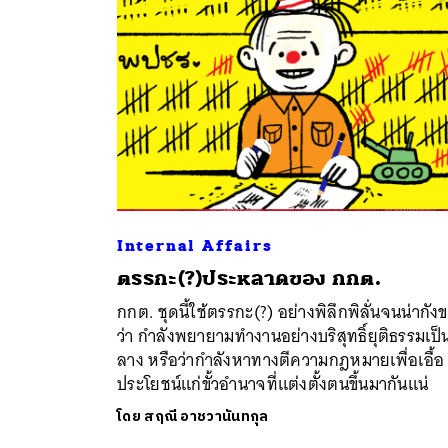
Internal Affairs
ตรรกะ(?)ประหลาดของ กกต.
ค้
กกต. ชุดนี้ใช้ตรรกะ(?) อย่างพิลึกพิลั่นจนน่ากัง
ว่า กำลังพยายามทำงานอย่างบริสุทธิ์ยุติธรรมเป็
ลาง หรือว่ากำลังหาทางตีความกฎหมายเพื่อเอื้อ
ประโยชน์แก่ขั้วอำนาจที่แต่งตั้งตนขึ้นมากันแน่
โดย
สฤณี อาชวานันทกุล