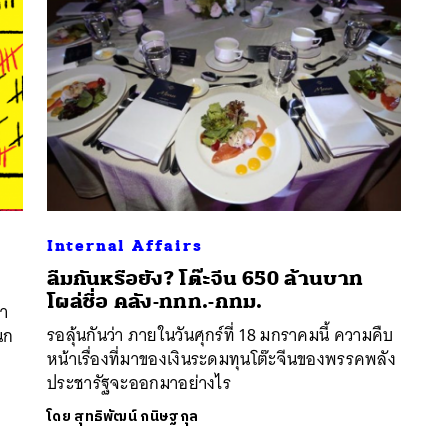
Internal Affairs
ลืมกันหรือยัง? โต๊ะจีน 650 ล้านบาท
นหา
โผล่ชื่อ คลัง-ททท.-กทม.
ขา
SHARE
TWEET
LINE
EMAIL
รอลุ้นกันว่า ภายในวันศุกร์ที่ 18 มกราคมนี้ ความคืบ
นก
หน้าเรื่องที่มาของเงินระดมทุนโต๊ะจีนของพรรคพลัง
ประชารัฐจะออกมาอย่างไร
โดย
สุทธิพัฒน์ กนิษฐกุล