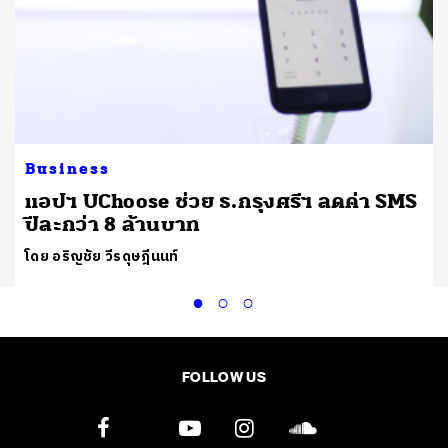
Business
แอปฯ UChoose ช่วย ธ.กรุงศรีฯ ลดค่า SMS
ปีละกว่า 8 ล้านบาท
โดย อริญชัย วีรดุษฎีนนท์
FOLLOW US