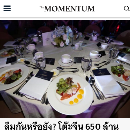
ลืมกันหรือยัง? โต๊ะจีน 650 ล้าน