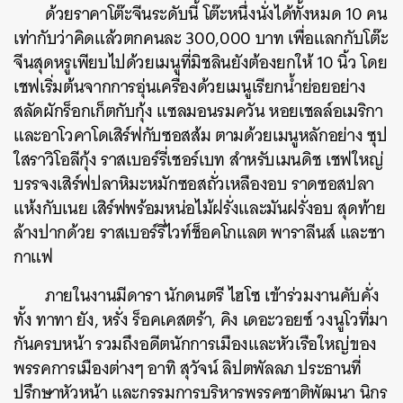
ด้วยราคาโต๊ะจีนระดับนี้ โต๊ะหนึ่งนั่งได้ทั้งหมด 10 คน
เท่ากับว่าคิดแล้วตกคนละ 300,000 บาท เพื่อแลกกับ
โต๊ะ
จีนสุดหรูเพียบไปด้วยเมนูที่มิชลินยังต้องยกให้ 10 นิ้ว โดย
เชฟเริ่มต้นจากการอุ่นเครื่องด้วยเมนูเรียกน้ำย่อยอย่าง
สลัดผักร็อกเก็ตกับกุ้ง แซลมอนรมควัน หอยเชลล์อเมริกา
และอาโวคาโดเสิร์ฟกับซอสส้ม
ตามด้วยเมนูหลักอย่าง ซุป
ใสราวิโอลีกุ้ง ราสเบอร์รี่เชอร์เบท สำหรับเมนดิช เชฟใหญ่
บรรจงเสิร์ฟปลาหิมะหมักซอสถั่วเหลืองอบ ราดซอสปลา
แห้งกับเนย เสิร์ฟพร้อมหน่อไม้ฝรั่งและมันฝรั่งอบ สุดท้าย
ล้างปากด้วย ราสเบอร์รี่ไวท์ช็อคโกแลต พาราลีนส์ และชา
กาแฟ
ภายในงานมีดารา นักดนตรี ไฮโซ เข้าร่วมงานคับคั่ง
ทั้ง ทาทา ยัง, หรั่ง
ร็อคเคสตร้า, คิง เดอะวอยซ์
วงนูโวที่มา
กันครบหน้า รวมถึงอดีตนักการเมืองและหัวเรือใหญ่ของ
พรรคการเมืองต่างๆ อาทิ
สุวัจน์ ลิปตพัลลภ ประธานที่
ปรึกษาหัวหน้า และกรรมการบริหารพรรคชาติพัฒนา นิกร