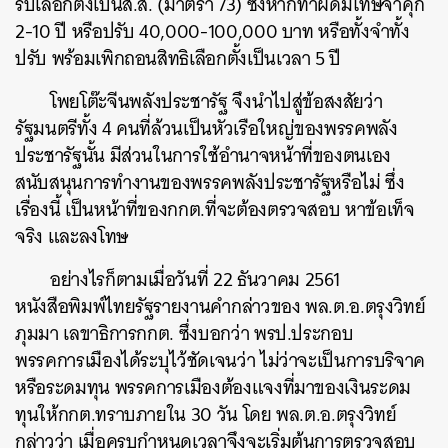
รับเลือกตั้งเป็นส.ส. (มาตรา 73) ซึ่งหากทำผิดมีโทษจำคุก
2-10 ปี หรือปรับ 40,000-100,000 บาท หรือทั้งจำทั้ง
ปรับ พร้อมเพิกถอนสิทธิเลือกตั้งเป็นเวลา 5 ปี
โพยโต๊ะจีนพลังประชารัฐ จึงนำไปสู่ข้อสงสัยว่า
รัฐมนตรีทั้ง 4 คนที่ล้วนเป็นหัวเรือใหญ่ของพรรคพลัง
ประชารัฐนั้น มีส่วนในการใช้อำนาจหน้าที่ของตนเอง
สนับสนุนการทำงานของพรรคพลังประชารัฐหรือไม่ ซึ่ง
เรื่องนี้ เป็นหน้าที่ของกกต.ที่จะต้องตรวจสอบ หาข้อเท็จ
จริง และลงโทษ
อย่างไรก็ตามเมื่อวันที่ 22 ธันวาคม 2561
หนังสือพิมพ์ไทยรัฐรายงานคำกล่าวของ พล.ต.อ.ตรุงวิทย์
ค้นหา
ภุมมา เลขาธิการกกต. ซึ่งบอกว่า พรป.ประกอบ
SHARE
TWEET
LINE
EMAIL
พรรคการเมืองได้ระบุไว้ชัดเจนว่า ไม่ว่าจะเป็นการบริจาค
หรือระดมทุน พรรคการเมืองต้องแจงที่มาของเงินระดม
ทุนให้กกต.ทราบภายใน 30 วัน โดย พล.ต.อ.ตรุงวิทย์
กล่าวว่า เมื่อครบกำหนดเวลาจึงจะเริ่มต้นการตรวจสอบ