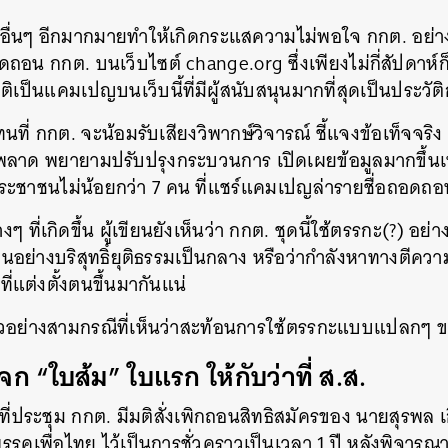
อื่นๆ อีกมากมายทำให้เกิดกระแสความไม่พอใจ กกต. อย่างก
อน กกต. บนเว็บไซต์ change.org ซึ่งเพียงไม่กี่สัปดาห์ก็
ิเป็นแคมเปญบนเว็บนี้ที่มีผู้สนับสนุนมากที่สุดเป็นประวัต
แทนที่ กกต. จะน้อมรับเสียงวิพากษ์วิจารณ์ ชี้แจงข้อเท็จจร
าด พยายามปรับปรุงกระบวนการ เปิดเผยข้อมูลมากขึ้นเพ
ประชาชนไม่น้อยกว่า 7 คน ที่แชร์แคมเปญล่ารายชื่อถอดถอ
ที่เกิดขึ้น ผู้เขียนยังเห็นว่า กกต. ชุดนี้ใช้ตรรกะ(?) อย่า
อย่างบริสุทธิ์ยุติธรรมเป็นกลาง หรือว่ากำลังหาทางตีควา
ี่แต่งตั้งตนขึ้นมากันแน่
ัวอย่างสามกรณีที่เห็นว่าสะท้อนการใช้ตรรกะแบบแปลกๆ 
 “ใบส้ม” ใบแรก ให้กับว่าที่ ส.ส.
ที่ประชุม กกต. มีมติสั่งเพิกถอนสิทธิสมัครของ นายสุรพล เก
พรรคเพื่อไทย ไว้เป็นการชั่วคราวเป็นเวลา 1 ปี หลังพิจา
นหา