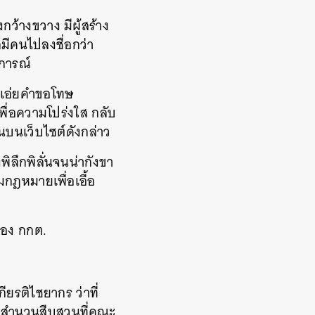
ว้างขวาง มีผู้สร้าง
มีคนไปลงชื่อกว่า
ิการณ์
ิง เอ่ยคำขอโทษ
ื่อความโปร่งใส กลับ
นบนเว็บไซต์ดังกล่าว
งพิลึกพิลั่นจนน่ากังขา
มกฎหมายเพื่อเอื้อ
ของ กกต.
ียรติไชยากร ว่าที่
รณาสำนวนสืบสวนที่คณะ