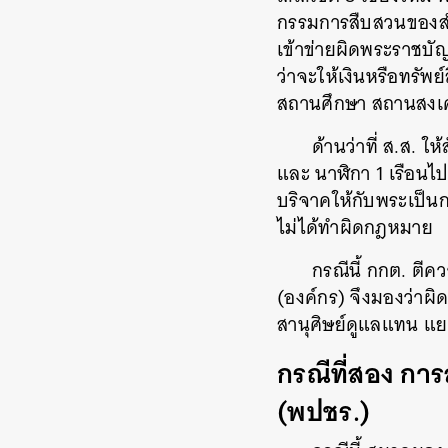
กรรมการสืบสวนของสำน
เข้าข่ายผิดพระราชบั
ว่าจะให้เงินหรือทรัพ
สถานศึกษา สถานสงเคร
ด้านว่าที่ ส.ส. 
และ นาฬิกา 1 เรือนไป
บริจาคให้กับพระเป็นการ
ไม่ได้ทำผิดกฎหมาย
กรณีนี้ กกต. ตีค
(องค์กร) จึงมองว่าผิ
สานุศิษย์ดูแลแทน แ
กรณีที่สอง ก
(พปชร.)