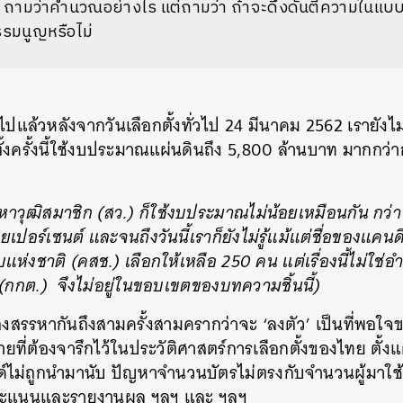
ด้' ถามว่าคำนวณอย่างไร แต่ถามว่า ถ้าจะดึงดันตีความในแบ
รรมนูญหรือไม่
าไปแล้วหลังจากวันเลือกตั้งทั่วไป 24 มีนาคม 2562 เรายังไม่
กตั้งครั้งนี้ใช้งบประมาณแผ่นดินถึง 5,800 ล้านบาท มากกว่าก
าวุฒิสมาชิก (สว.) ก็ใช้งบประมาณไม่น้อยเหมือนกัน กว่า 1
้อยเปอร์เซนต์ และจนถึงวันนี้เราก็ยังไม่รู้แม้แต่ชื่อของแค
่งชาติ (คสช.) เลือกให้เหลือ 250 คน แต่เรื่องนี้ไม่ใช่
(กกต.) จึงไม่อยู่ในขอบเขตของบทความชิ้นนี้)
งต้องสรรหากันถึงสามครั้งสามครากว่าจะ ‘ลงตัว’ เป็นที่พอใจ
ยที่ต้องจารึกไว้ในประวัติศาสตร์การเลือกตั้งของไทย ตั้งแต
ด์ไม่ถูกนำมานับ ปัญหาจำนวนบัตรไม่ตรงกับจำนวนผู้มาใช้ส
คะแนนและรายงานผล ฯลฯ และ ฯลฯ