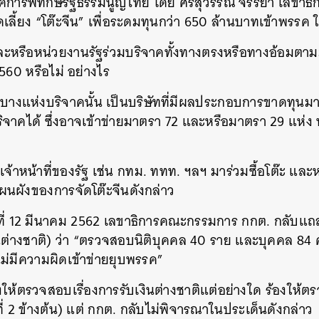
ค์การพิทักษ์รัฐธรรมนูญไทย โดย ศรีสุวรรณ จรรยา เลขาธิ
ี้ยง “โต๊ะจีน” เพื่อระดมทุนกว่า 650 ล้านบาทเข้าพรรค 
และหรือหน่วยงานรัฐร่วมบริจาคทั้งทางตรงหรือทางอ้อมตา
60 หรือไม่ อย่างไร
ุคคลบางแห่งบริจาคนั้น เป็นบริษัทที่มีผลประกอบการขาดทุ
ิจาคได้ ซึ่งอาจเข้าข่ายมาตรา 72 และหรือมาตรา 29 แห่ง
เจ้าหน้าที่ของรัฐ เช่น กทม. ททท. ฯลฯ มาร่วมซื้อโต๊ะ และ
ผนผังของการจัดโต๊ะจีนดังกล่าว
ันที่ 12 มีนาคม 2562 เลขาธิการคณะกรรมการ กกต. กลั
นต่างชาติ) ว่า “ตรวจสอบนิติบุคคล 40 ราย และบุคคล 84
าไม่มีความผิดเข้าข่ายยุบพรรค”
ด้ร้องให้ตรวจสอบเรื่องการรับเงินต่างชาติแต่อย่างใด ร้องใ
ี่ 2 ข้างต้น) แต่ กกต. กลับไม่พิจารณาในประเด็นดังกล่าว