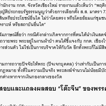
ักงาน กกต. จังหวัดเชียงใหม่ รายงานแล้วเห็นว่า “พฤต
SHARE
TWEET
LINE
EMAIL
ญญัติประกอบรัฐธรรมนูญว่าด้วยการเลือกตั้ง ส.ส. มาตรา 
ย์สินหรือประโยชน์อื่นใด ไม่ว่าโดยตรง หรือโดยอ้อมแก่ชุมช
าะห์ หรือสถาบันอื่นใด”
ให้สัมภาษณ์สื่อว่า กรณีดังกล่าวเกิดจากการที่ตนได้นำเงิ
ถวายพระ พระอยู่ในงานผ้าป่า ตนได้ชี้แจงกับ กกต. เชียงให
ส่วนตัว ไม่ใช่เป็นการบริจาคให้กับวัด อีกทั้งพระก็ไม่มีสิทธ
วามการถวายปัจจัยให้พระ (ปัจเจกบุคคล) ว่าเท่ากับเป็นการ
ดกฎหมาย ทั้งที่ในความเป็นจริง พระสงฆ์จำนวนไม่น้อยมีบัญ
ยกต่างหากจากเงินกองกลางของวัด
ารสอบและแถลงผลสอบ “โต๊ะจีน” ของพรร