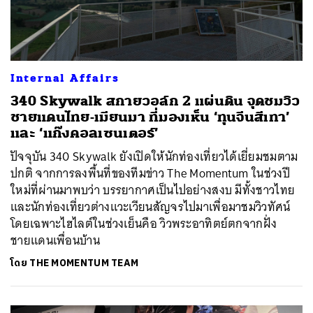
Internal Affairs
340 Skywalk สกายวอล์ก 2 แผ่นดิน จุดชมวิว
ชายแดนไทย-เมียนมา ที่มองเห็น ‘ทุนจีนสีเทา’
และ ‘แก๊งคอลเซนเตอร์’
ปัจจุบัน 340 Skywalk ยังเปิดให้นักท่องเที่ยวได้เยี่ยมชมตาม
ปกติ จากการลงพื้นที่ของทีมข่าว The Momentum ในช่วงปี
ใหม่ที่ผ่านมาพบว่า บรรยากาศเป็นไปอย่างสงบ มีทั้งชาวไทย
และนักท่องเที่ยวต่างแวะเวียนสัญจรไปมาเพื่อมาชมวิวทัศน์
โดยเฉพาะไฮไลต์ในช่วงเย็นคือ วิวพระอาทิตย์ตกจากฝั่ง
ชายแดนเพื่อนบ้าน
โดย
THE MOMENTUM TEAM