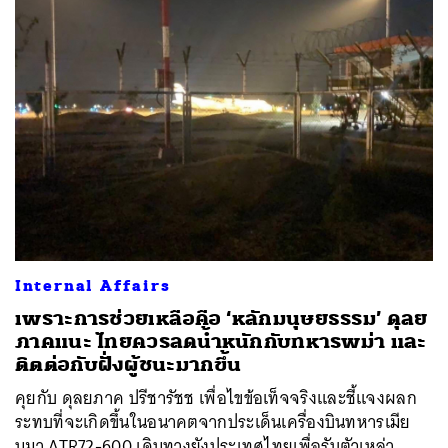
Internal Affairs
เพราะการช่วยเหลือคือ ‘หลักมนุษยธรรม’ ดุลย
ภาคแนะ ไทยควรลดน้ำหนักกับทหารพม่า และ
ติตต่อกับฝั่งผู้ชนะมากขึ้น
คุยกับ ดุลยภาค ปรีชารัชช เพื่อไขข้อเท็จจริงและชี้แจงผลก
ระทบที่จะเกิดขึ้นในอนาคตจากประเด็นเครื่องบินทหารเมีย
นมา ATR72-600 เดินทางยังประเทศไทยเพื่อรับตัวเหล่า