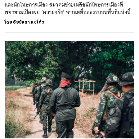
และนักโทษการเมือง สมาคมช่วยเหลือนักโทษการเมืองที่
พยายามเปิดเผย ‘ความจริง’ จากเหยื่ออธรรมบนพื้นที่แห่งนี้
โดย
อัยย์ลดา แซ่โค้ว