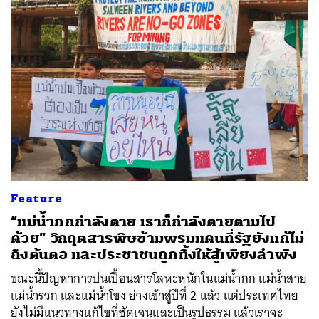
Feature
“แม่น้ำกกกำลังตาย เราก็กำลังตายตามไป
ด้วย” วิกฤตสารพิษข้ามพรมแดนที่รัฐยังแก้ไม่
ถึงต้นตอ และประชาชนถูกทิ้งให้สู้เพียงลำพัง
ขณะนี้ปัญหาการปนเปื้อนสารโลหะหนักในแม่น้ำกก แม่น้ำสาย
แม่น้ำรวก และแม่น้ำโขง ย่างเข้าสู่ปีที่ 2 แล้ว แต่ประเทศไทย
ยังไม่มีแนวทางแก้ไขที่ชัดเจนและเป็นรูปธรรม แล้วเราจะ