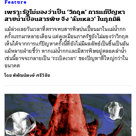
Feature
เพราะรัฐไม่มองว่าเป็น ‘วิกฤต’ การแก้ปัญหา
สายน้ำเปื้อนสารพิษ จึง ‘ล้มเหลว’ ในทุกมิติ
แม้ล่วงเลยวันเวลาที่ตรวจพบสารพิษปนเปื้อนมาในแม่น้ำกก
ครั้งแรกมาหลายเดือน แต่ดูเหมือนภาครัฐยังไม่มองว่าวิกฤต
เห็นได้จากการแก้ปัญหาครั้งนี้ที่ยังไม่มีผลลัพธ์เป็นชิ้นเป็นอัน
แม้หลายฝ่ายชี้ว่า หากแม่น้ำกกและมีสารพิษอยู่ตลอดลำน้ำ
เช่นนี้อาจจะกลายเป็น ‘ระเบิดเวลา’ ของปัญหาที่ใหญ่กว่าใน
อนาคต
โดย
พิพัฒน์พงษ์ ศรีวิชัย