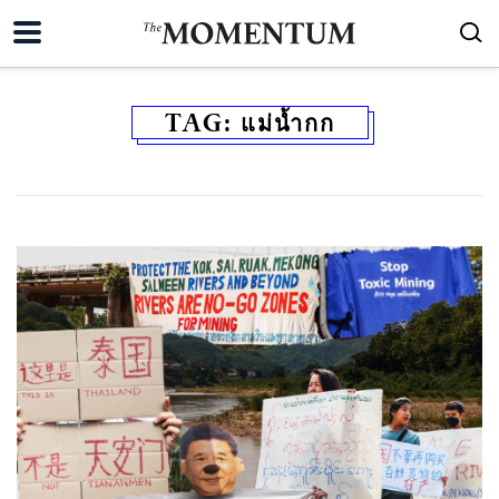
TAG:
แม่น้ำกก