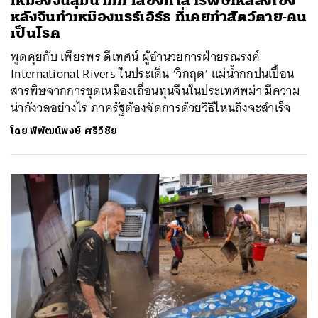
เหมืองจีนลุ่มน้ำกก เสี่ยงทำสารพิษไหลลงโขง
หลังจีนทำเหมืองแรร์เอิร์ธ ที่เคยทำสัตว์ตาย-คน
เป็นโรค
พูดคุยกับ เพียรพร ดีเทศน์ ผู้อำนวยการฝ่ายรณรงค์
International Rivers ในประเด็น ‘วิกฤต’ แม่น้ำกกปนเปื้อน
สารพิษจากการขุดเหมืองเถื่อนทุนจีนในประเทศพม่า มีความ
น่ากังวลอย่างไร ภาครัฐต้องจัดการด้วยวิธีไหนถึงจะสำเร็จ
โดย
พิพัฒน์พงษ์ ศรีวิชัย