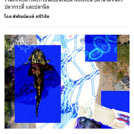
ปลากระดี่ และปลานิล
โดย
พิพัฒน์พงษ์ ศรีวิชัย
ค้นหา
SHARE
TWEET
LINE
EMAIL