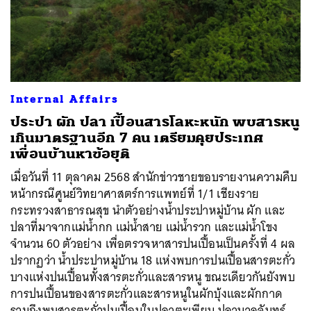
Internal Affairs
ประปา ผัก ปลา เปื้อนสารโลหะหนัก พบสารหนู
เกินมาตรฐานอีก 7 คน เตรียมคุยประเทศ
เพื่อนบ้านหาข้อยุติ
เมื่อวันที่ 11 ตุลาคม 2568 สำนักข่าวชายขอบรายงานความคืบ
หน้ากรณีศูนย์วิทยาศาสตร์การแพทย์ที่ 1/1 เชียงราย
กระทรวงสาธารณสุข นำตัวอย่างน้ำประปาหมู่บ้าน ผัก และ
ปลาที่มาจากแม่น้ำกก แม่น้ำสาย แม่น้ำรวก และแม่น้ำโขง
จำนวน 60 ตัวอย่าง เพื่อตรวจหาสารปนเปื้อนเป็นครั้งที่ 4 ผล
ปรากฏว่า น้ำประปาหมู่บ้าน 18 แห่งพบการปนเปื้อนสารตะกั่ว
บางแห่งปนเปื้อนทั้งสารตะกั่วและสารหนู ขณะเดียวกันยังพบ
การปนเปื้อนของสารตะกั่วและสารหนูในผักบุ้งและผักกาด
รวมถึงพบสารตะกั่วปนเปื้อนในปลาตะเพียน ปลานวลจันทร์