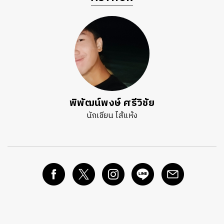
พิพัฒน์พงษ์ ศรีวิชัย
นักเขียน ไส้แห้ง