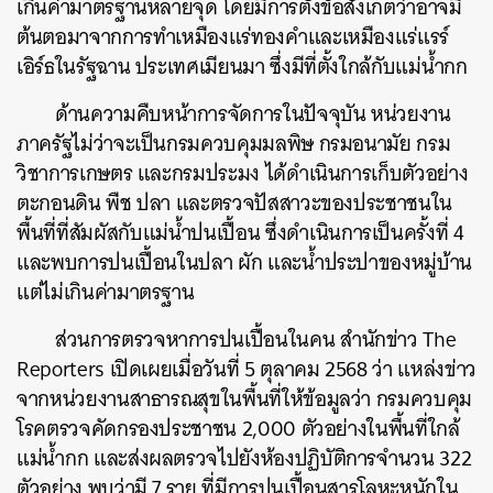
เกินค่ามาตรฐานหลายจุด โดยมีการตั้งข้อสังเกตว่าอาจมี
ต้นตอมาจากการทำเหมืองแร่ทองคำและเหมืองแร่แรร์
เอิร์ธในรัฐฉาน ประเทศเมียนมา ซึ่งมีที่ตั้งใกล้กับแม่น้ำกก
ด้านความคืบหน้าการจัดการในปัจจุบัน หน่วยงาน
ค้นหา
ภาครัฐไม่ว่าจะเป็นกรมควบคุมมลพิษ กรมอนามัย กรม
SHARE
TWEET
LINE
EMAIL
วิชาการเกษตร และกรมประมง ได้ดำเนินการเก็บตัวอย่าง
ตะกอนดิน พืช ปลา และตรวจปัสสาวะของประชาชนใน
พื้นที่ที่สัมผัสกับแม่น้ำปนเปื้อน ซึ่งดำเนินการเป็นครั้งที่ 4
และพบการปนเปื้อนในปลา ผัก และน้ำประปาของหมู่บ้าน
แต่ไม่เกินค่ามาตรฐาน
ส่วนการตรวจหาการปนเปื้อนในคน สำนักข่าว The
Reporters เปิดเผยเมื่อวันที่ 5 ตุลาคม 2568 ว่า แหล่งข่าว
จากหน่วยงานสาธารณสุขในพื้นที่ให้ข้อมูลว่า กรมควบคุม
โรคตรวจคัดกรองประชาชน 2,000 ตัวอย่างในพื้นที่ใกล้
แม่น้ำกก และส่งผลตรวจไปยังห้องปฏิบัติการจำนวน 322
ตัวอย่าง พบว่ามี 7 ราย ที่มีการปนเปื้อนสารโลหะหนักใน