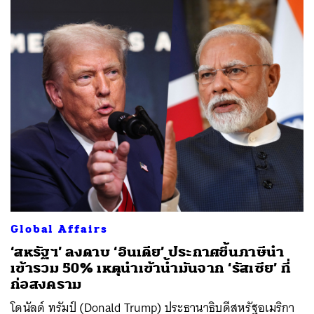
Global Affairs
‘สหรัฐฯ’ ลงดาบ ‘อินเดีย’ ประกาศขึ้นภาษีนำ
เข้ารวม 50% เหตุนำเข้าน้ำมันจาก ‘รัสเซีย’ ที่
ก่อสงคราม
โดนัลด์ ทรัมป์ (Donald Trump) ประธานาธิบดีสหรัฐอเมริกา