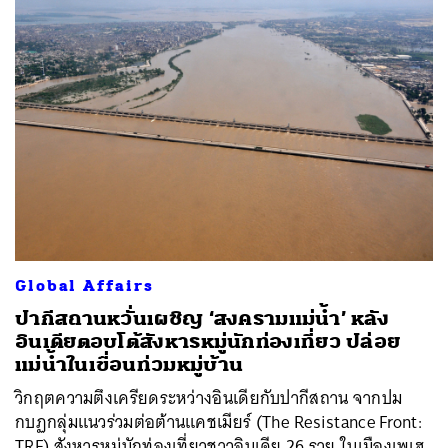
Global Affairs
ปากีสถานหวั่นเผชิญ ‘สงครามแม่น้ำ’ หลัง
อินเดียตอบโต้สังหารหมู่นักท่องเที่ยว ปล่อย
แม่น้ำในเขื่อนท่วมหมู่บ้าน
วิกฤตความตึงเครียดระหว่างอินเดียกับปากีสถาน จากปม
กบฏกลุ่มแนวร่วมต่อต้านแคชเมียร์ (The Resistance Front:
TRF) สังหารหมู่นักท่องเที่ยวชาวอินเดีย 26 ราย ในเมืองเพเฮ