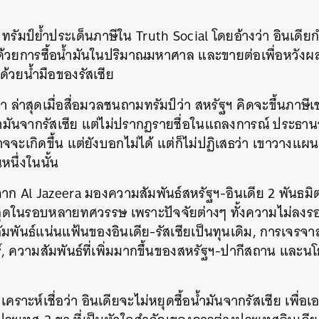
 ทรัมป์ย้ำประเด็นภาษีใน Truth Social โดยอ้างว่า อินเดียก
้วยการซื้อน้ำมันในปริมาณมหาศาล และขายต่อเพื่อหวังผ
้วยน้ำมือของรัสเซีย
า ล่าสุดเมื่อสื่อมวลชนถามทรัมป์ว่า สหรัฐฯ คิดจะขึ้นภาษีเช่น
้ำมันจากรัสเซีย แต่ไม่ปรากฏรายชื่อในแถลงการณ์ ประธาน
จะเกิดขึ้น แต่ยังบอกไม่ได้ แต่ก็ไม่ปฏิเสธว่า เขาวางแผนจ
หนึ่งในนั้น
ห์จาก Al Jazeera มองความสัมพันธ์สหรัฐฯ-อินเดีย 2 พันธ
ี่สุดในรอบหลายทศวรรษ เพราะปัจจัยต่างๆ ทั้งความไม่ลง
พันธ์แน่นแฟ้นของอินเดีย-รัสเซียเป็นทุนเดิม, การเจรจา
, ความสัมพันธ์ที่เพิ่มมากขึ้นของสหรัฐฯ-ปากีสถาน และ
นหา
SHARE
TWEET
LINE
EMAIL
เคราะห์เชื่อว่า อินเดียจะไม่หยุดซื้อน้ำมันจากรัสเซีย เพื่