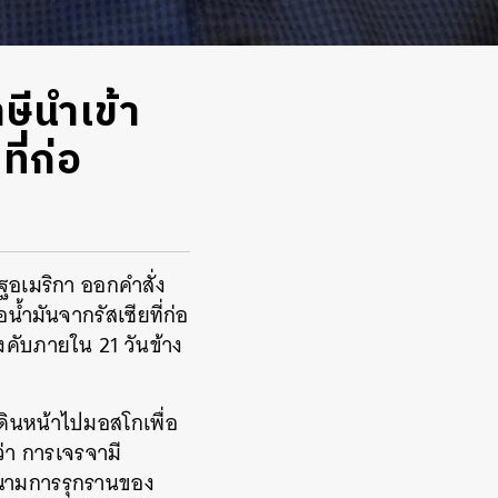
ษีนำเข้า
ี่ก่อ
ฐอเมริกา ออกคำสั่ง
น้ำมันจากรัสเซียที่ก่อ
คับภายใน 21 วันข้าง
ดินหน้าไปมอสโกเพื่อ
ว่า การเจรจามี
ะณามการรุกรานของ