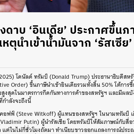
งดาบ ‘อินเดีย’ ประกาศขึ้นภา
ตุนำเข้าน้ำมันจาก ‘รัสเซีย’ ท
ม 2025) โดนัลด์ ทรัมป์ (Donald Trump) ประธานาธิบดีสหรั
ve Order) ขึ้นภาษีนำเข้าอินเดียรวมทั้งสิ้น 50% โต้การซื้อ
ขสูงสุดในมาตรการกีดกันทางการค้าของสหรัฐฯ และมีผลบัง
่กำลังจะถึงนี้
ตคอฟฟ์ (Steve Witkoff) ผู้แทนของสหรัฐฯ ในนามทรัมป์ เ
(Vladimir Putin) ผู้นำรัสเซีย โดยทรัมป์ให้สัมภาษณ์กับสื่อ
ก แต่ในไม่กี่ชั่วโมงถัดมา ทำเนียบขาวออกแถลงการณ์ปร