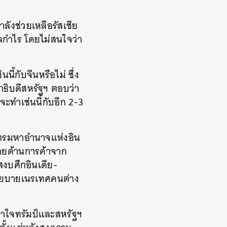
ำลังช่วยเหลือรัสเซีย
ลกำไร โดยไม่สนใจว่า
นี้กับจีนหรือไม่ ซึ่ง
าธิบดีสหรัฐฯ ตอบว่า
ะทำเช่นนี้กับอีก 2-3
มิตรมหาอำนาจแห่งอิน
รอยด้านการค้าจาก
สงบศึกอินเดีย-
นโยบายเนรเทศคนต่าง
อเอาใจทรัมป์และสหรัฐฯ