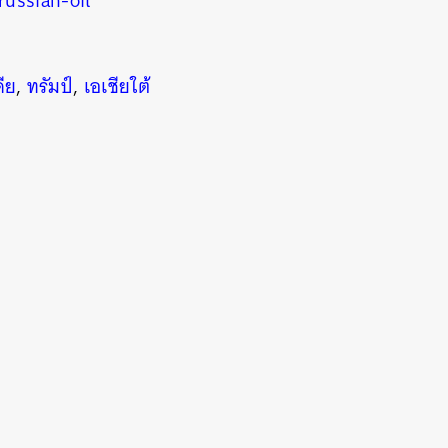
russian-oil
ดีย
,
ทรัมป์
,
เอเชียใต้