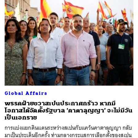
ค้นหา
SHARE
TWEET
LINE
EMAIL
Global Affairs
พรรคฝ่ายขวาสเปนประกาศกร้าว หากมี
โอกาสได้จัดตั้งรัฐบาล ‘คาตาลุญญา’ จะไม่มีวัน
เป็นเอกราช
การแบ่งแยกดินแดนระหว่างสเปนกับแคว้นคาตาลุญญา กลับ
มาเป็นประเด็นอีกครั้ง ท่ามกลางกระแสการเลือกตั้งของสเปน