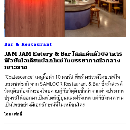
Bar & Restaurant
JAM JAM Eatery & Bar โดดเด่นด้วยอาหาร
ฟิวชันไอเดียแปลกใหม่ ในบรรยากาศใจกลาง
เยาวราช
‘Coalescence’ เมนูมื้อค่ำ 10 คอร์ส ที่สร้างสรรค์โดยเชฟโจ
และเชฟซากิ จาก SAMLOOR Restaurant & Bar ซึ่งรังสรรค์
วัตถุดิบท้องถิ่นของไทยควบคู่กับวัตุดิบชั้นนำจากต่างประเทศ
ปรุงรสให้ออกมาเป็นสไตล์ญี่ปุ่นและฝรั่งเศส แต่ก็ยังคงความ
เป็นไทยอย่างมีเอกลักษณ์ที่ไม่เหมือนใคร
โดย
เพ้กกี้