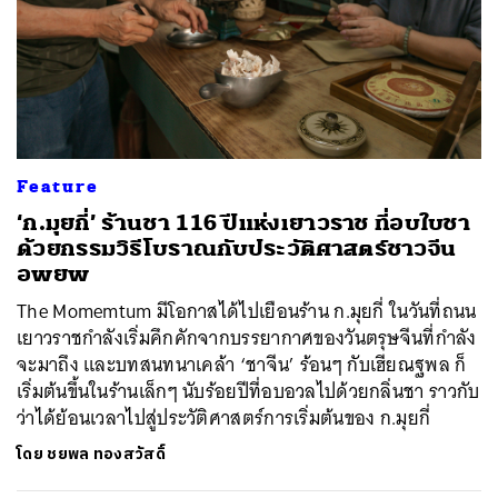
Feature
‘ก.มุยกี่’ ร้านชา 116 ปีแห่งเยาวราช ที่อบใบชา
ด้วยกรรมวิธีโบราณกับประวัติศาสตร์ชาวจีน
อพยพ
The Momemtum มีโอกาสได้ไปเยือนร้าน ก.มุยกี่ ในวันที่ถนน
เยาวราชกำลังเริ่มคึกคักจากบรรยากาศของวันตรุษจีนที่กำลัง
จะมาถึง และบทสนทนาเคล้า ‘ชาจีน’ ร้อนๆ กับเฮียณฐพล ก็
เริ่มต้นขึ้นในร้านเล็กๆ นับร้อยปีที่อบอวลไปด้วยกลิ่นชา ราวกับ
ว่าได้ย้อนเวลาไปสู่ประวัติศาสตร์การเริ่มต้นของ ก.มุยกี่
โดย
ชยพล ทองสวัสดิ์