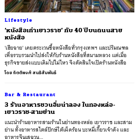
Lifestyle
‘หนังสือเก่าเยาวราช’ กับ 40 ปีบนถนนสาย
หนังสือ
'เฮียฉาย' เคยตระเวนซื้อหนังสือทั่วกรุงเทพฯ และปริมณฑล
เพื่อรวบรวมนำไปส่งให้กับร้านหนังสือที่สนามหลวง แต่เมื่อ
ธุรกิจขายส่งแบบเดิมไปไม่ไหว จึงตัดสินใจเปิดร้านหนังสือ
โดย
กิตติพงศ์ สนธิสัมพันธ์
Bar & Restaurant
​3 ร้านอาหารชวนอิ่มน่าลอง ในทองหล่อ-
เยาวราช-สามย่าน
แนะนำร้านอาหารสามร้านในย่านทองหล่อ เยาวราช และสาม
ย่าน ทั้งอาหารสไตล์ปักษ์ใต้เผ็ดร้อน บะหมี่เกี๊ยวเจ้าดัง และ
อาหารจีนเสฉวน...