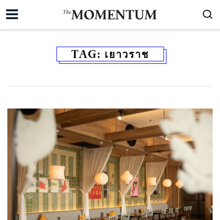
TAG:
เยาวราช