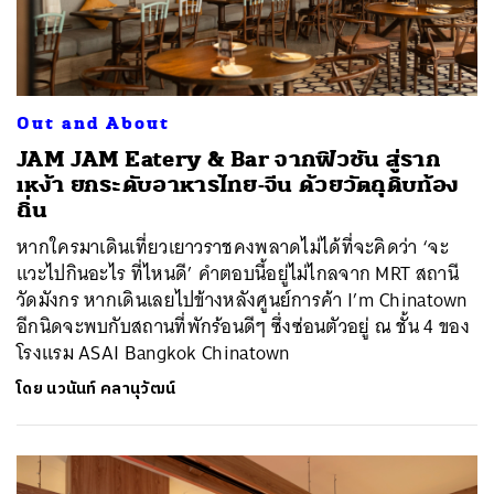
Out and About
JAM JAM Eatery & Bar จากฟิวชัน สู่ราก
เหง้า ยกระดับอาหารไทย-จีน ด้วยวัตถุดิบท้อง
ถิ่น
หากใครมาเดินเที่ยวเยาวราชคงพลาดไม่ได้ที่จะคิดว่า ‘จะ
แวะไปกินอะไร ที่ไหนดี’ คำตอบนี้อยู่ไม่ไกลจาก MRT สถานี
วัดมังกร หากเดินเลยไปข้างหลังศูนย์การค้า I’m Chinatown
อีกนิดจะพบกับสถานที่พักร้อนดีๆ ซึ่งซ่อนตัวอยู่ ณ ชั้น 4 ของ
โรงแรม ASAI Bangkok Chinatown
โดย
นวนันท์ คลานุวัฒน์