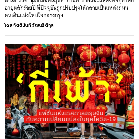
เดินสำรวจ ‘ชุมชนเลื่อนฤทธิ์’ ย่านค้าขายและแหล่งที่อยู่อาศัย
อายุหลักร้อยปี ที่ปัจจุบันถูกปรับปรุงให้กลายเป็นแหล่งถนน
คนเดินแห่งใหม่ใจกลางกรุง
โดย
กิตตินันท์ วัฒนธิติกุล
ค้นหา
SHARE
TWEET
LINE
EMAIL