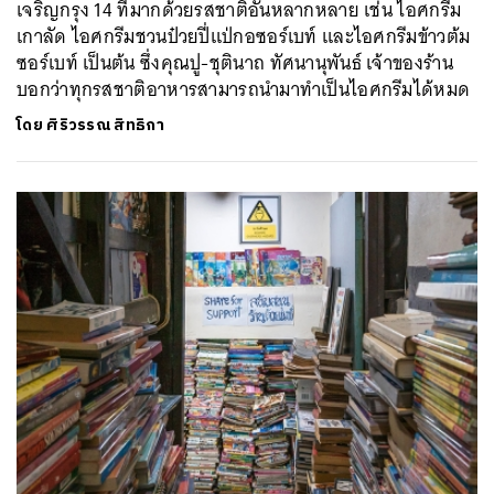
เจริญกรุง 14 ที่มากด้วยรสชาติอันหลากหลาย เช่น ไอศกรีม
เกาลัด ไอศกรีมชวนป๋วยปี่แป่กอซอร์เบท์ และไอศกรีมข้าวต้ม
ซอร์เบท์ เป็นต้น ซึ่งคุณปู-ชุตินาถ ทัศนานุพันธ์ เจ้าของร้าน
บอกว่าทุกรสชาติอาหารสามารถนำมาทำเป็นไอศกรีมได้หมด
โดย
ศิริวรรณ สิทธิกา