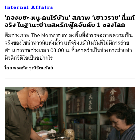
Internal Affairs
‘กองขยะ-หนู-คนไร้บ้าน’ สภาพ ‘เยาวราช’ ที่แท้
จริง ในฐานะย่านสตรีทฟู้ดอันดับ 1 ของโลก
ทีมช่างภาพ The Momentum ลงพื้นที่สำรวจสภาพความเป็น
จริงของไชน่าทาวน์แห่งนี้ว่า แท้จริงแล้วในวันที่ไม่มีการถ่าย
ทำ เยาวราชช่วงเวลา 03.00 น. ซึ่งคาดว่าเป็นช่วงการถ่ายทำ
มิวสิกวิดีโอเป็นอย่างไร
โดย
พรลภัส วุฒิรัตนรักษ์