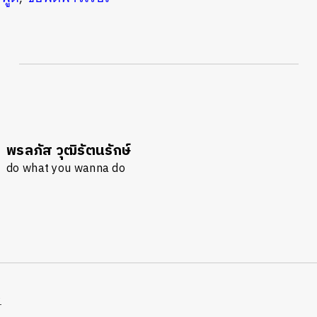
นหา
SHARE
TWEET
LINE
EMAIL
พรลภัส วุฒิรัตนรักษ์
do what you wanna do
R