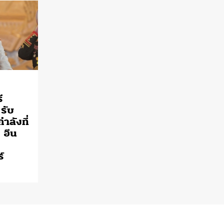
ี
 รับ
ำลังที่
 อึน
์