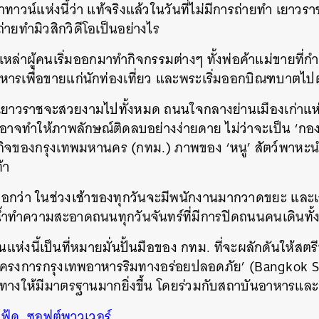
ทาวน์แห่งนี้ว่า แท้จริงแล้วในวันที่ไม่มีการถ่ายทำ เยาวร
ถ่ายทำมิวสิกวิดีโอเป็นอย่างไร
่าผู้คนเริ่มออกมาทำกิจกรรมต่างๆ ทั้งพ่อค้าแม่ขายที่กำล
ารเพื่อขายแก่นักท่องเที่ยว และพระเริ่มออกบิณฑบาตไ
ยาวราชจะสวยงามไปทั้งหมด ถนนใจกลางย่านเมืองเก่าแห่งนี้
ี่อาจทำให้ภาพลักษณ์ติดลบอย่างง่ายดาย ไม่ว่าจะเป็น ‘กอ
ทศกิจของกรุงเทพมหานคร (กทม.) ภาพของ ‘หนู’ สัตว์พาหะน
้า
นบอกว่า ในช่วงเช้าของทุกวันจะมีพนักงานมากวาดขยะ และเ
น้ำทำความสะอาดถนนทุกวันจันทร์ที่มีการปิดถนนคนเดินทั้
ห่งนี้เป็นที่หมายมั่นปั้นมือของ กทม. ที่จะผลักดันให้สตรี
 ‘โครงการกรุงเทพอาหารริมทางอร่อยปลอดภัย’ (Bangkok S
มทางให้มีมาตรฐานมากยิ่งขึ้น โดยร่วมกับสถาบันอาหารแ
ฟู้ด
,
ซอฟต์พาวเวอร์