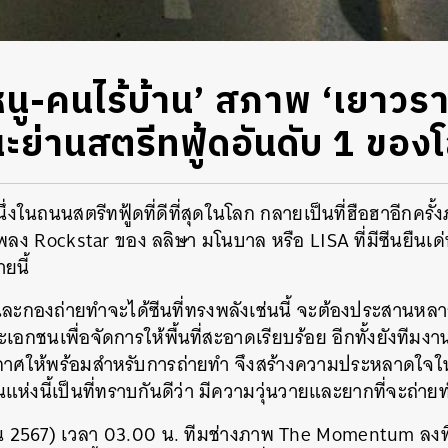
ู-คนไร้บ้าน’ สภาพ ‘เยาวราช’
ะย่านสตรีทฟู้ดอันดับ 1 ของ
่งในถนนสตรีทฟู้ดที่ดีที่สุดในโลก กลายเป็นที่ฮือฮาอีกครั
 เพลง Rockstar ของ ลลิษา มโนบาล หรือ LISA ที่มีซีนยืน
ยนี้
านและกองถ่ายทำจะได้ซีนที่ทรงพลังเช่นนี้ จะต้องประสานหลา
เอกชนเพื่อจัดการให้พื้นที่สะอาดเรียบร้อย อีกทั้งยังทีมง
กาศให้พร้อมสำหรับการถ่ายทำ จึงสร้างความประหลาดใจให
งนี้เป็นที่ทราบกันดีว่า มีความวุ่นวายและยากที่จะถ่ายท
นายน 2567) เวลา 03.00 น. ทีมช่างภาพ The Momentum ลงพ