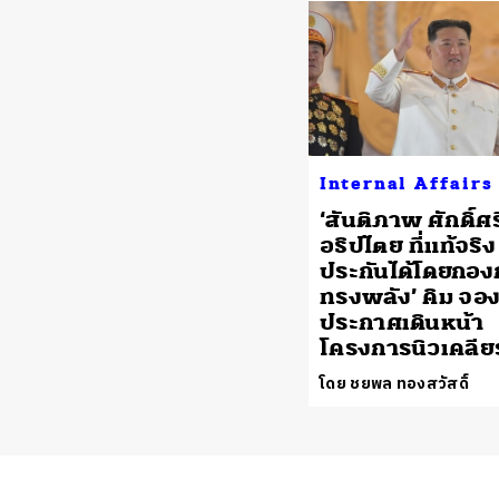
Internal Affairs
‘สันติภาพ ศักดิ์ศร
อธิปไตย ที่แท้จริง
ประกันได้โดยกองก
ทรงพลัง’ คิม จอง
ประกาศเดินหน้า
โครงการนิวเคลียร
โดย ชยพล ทองสวัสดิ์