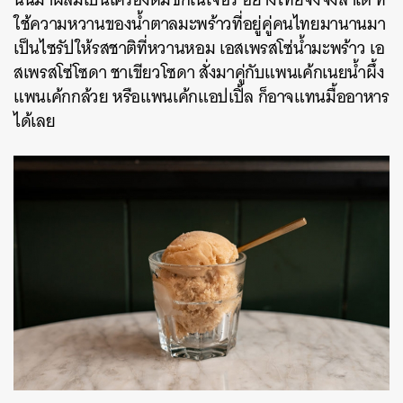
ใช้ความหวานของน้ำตาลมะพร้าวที่อยู่คู่คนไทยมานานมา
เป็นไซรัปให้รสชาติที่หวานหอม เอสเพรสโซ่น้ำมะพร้าว เอ
สเพรสโซ่โซดา ชาเขียวโซดา สั่งมาคู่กับแพนเค้กเนยน้ำผึ้ง
แพนเค้กกล้วย หรือแพนเค้กแอปเปิ้ล ก็อาจแทนมื้ออาหาร
ได้เลย