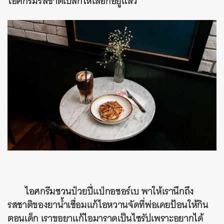
ไอศกรีมรสชาติเบสิกให้เลือกอยู่แล้ว”
ไอศกรีมชวนป๋วยปี่แป่กอชอร์เบ พาให้เรานึกถึง
รสชาติของยาน้ำเชื่อมแก้ไอหวานจัดที่พ่อเคยป้อนให้กิน
ตอนเด็ก เราขอยาแก้ไอมาราดเป็นไซรัปเพราะอยากได้