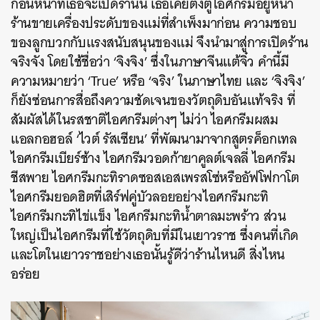
ก่อนหน้าที่เธอจะเปิดร้านนี้ เธอเคยตั้งตู้ไอศกรีมอยู่หน้า
ร้านขายเครื่องประดับของแม่ที่สำเพ็งมาก่อน ความชอบ
ของลูกบวกกับแรงสนับสนุนของแม่ จึงนำมาสู่การเปิดร้าน
จริงจัง โดยใช้ชื่อว่า ‘จิงจิง’ ซึ่งในภาษาจีนแต้จิ๋ว คำนี้มี
ความหมายว่า ‘True’ หรือ ‘จริง’ ในภาษาไทย และ ‘จิงจิง’
ก็ยังซ่อนการสื่อถึงความชัดเจนของวัตถุดิบอันแท้จริง ที่
สัมผัสได้ในรสชาติไอศกรีมต่างๆ ไม่ว่า ไอศกรีมผสม
แอลกอฮอล์ ‘ไวต์ รัสเซียน’ ที่พัฒนามาจากสูตรค็อกเทล
ไอศกรีมเบียร์ช้าง ไอศกรีมวอดก้ายาคูลต์เจลลี่ ไอศกรีม
ชีสพาย ไอศกรีมกะทิราดซอสเอสเพรสโซ่หรืออัฟโฟกาโต
ไอศกรีมยอดฮิตที่เสิร์ฟคู่บัวลอยอย่างไอศกรีมกะทิ
ไอศกรีมกะทิไข่แข็ง ไอศกรีมกะทิน้ำตาลมะพร้าว ส่วน
ใหญ่เป็นไอศกรีมที่ใช้วัตถุดิบที่มีในเยาวราช ซึ่งคนที่เกิด
และโตในเยาวราชอย่างเธอนั้นรู้ดีว่าร้านไหนดี สิ่งไหน
อร่อย