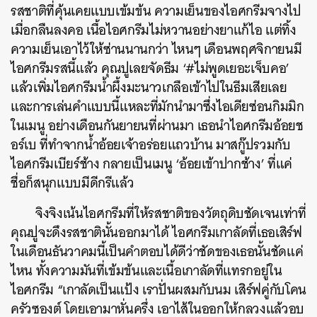
รสชาติที่คุ้นเคยแบบเข้มข้น ความเย็นของไอศกรีมจางไป
เมื่อกลืนลงคอ เนื้อไอศกรีมไม่หวานอย่างยาแก้ไอ แต่ทิ้ง
ความเย็นเอาไว้ให้ซ่านนานกว่า ไหนๆ เดือนพฤศจิกายนมี
ไอศกรีมรสนี้แล้ว คุณปูเลยจัดธีม ‘#ไม่พูดเยอะเจ็บคอ’
แล้วเพิ่มไอศกรีมน้ำผึ้งมะนาวเกลือเข้าไปในธีมเสียเลย
และการเล่นคำแบบนี้แหละที่มักนำมาซึ่งไอเดียซ่อนกิมมิก
ในเมนู อย่างเดือนกันยายนที่ผ่านมา เธอนำไอศกรีมอ้อยช
อร์เบ ที่ทำจากน้ำอ้อยเจ้าอร่อยแถวบ้าน มาสกู๊ปรวมกับ
ไอศกรีมเบียร์ช้าง กลายเป็นเมนู ‘อ้อยเข้าปากช้าง’ ที่แค่
ชื่อก็สนุกแบบมีดีกรีแล้ว
จิงจิงเน้นไอศกรีมที่ให้รสชาติของวัตถุดิบชัดเจนเท่าที่
คุณปูจะดึงรสชาตินั้นออกมาได้ ไอศกรีมเกาลัดที่เธอเสิร์ฟ
ในเดือนธันวาคมนี้เป็นคำตอบได้ดีว่าชัดของเธอนั้นชัดแค่
ไหน ทั้งความมันที่เข้มข้นและเนื้อเกาลัดที่แทรกอยู่ใน
ไอศกรีม “เกาลัดเป็นแป้ง เราปั่นผสมกับนม เสิร์ฟคู่กับโคน
ครัวซองต์ โดยเอามาหั่นครึ่ง เอาไส้ในออกให้กลวงแล้วอบ