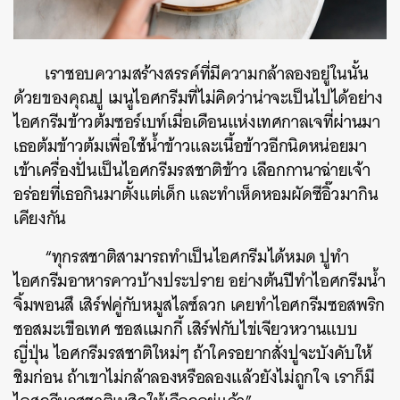
เราชอบความสร้างสรรค์ที่มีความกล้าลองอยู่ในนั้น
ด้วยของคุณปู เมนูไอศกรีมที่ไม่คิดว่าน่าจะเป็นไปได้อย่าง
ไอศกรีมข้าวต้มซอร์เบท์เมื่อเดือนแห่งเทศกาลเจที่ผ่านมา
เธอต้มข้าวต้มเพื่อใช้น้ำข้าวและเนื้อข้าวอีกนิดหน่อยมา
เข้าเครื่องปั่นเป็นไอศกรีมรสชาติข้าว เลือกกานาฉ่ายเจ้า
อร่อยที่เธอกินมาตั้งแต่เด็ก และทำเห็ดหอมผัดซีอิ๊วมากิน
เคียงกัน
“ทุกรสชาติสามารถทำเป็นไอศกรีมได้หมด ปูทำ
ไอศกรีมอาหารคาวบ้างประปราย อย่างต้นปีทำไอศกรีมน้ำ
จิ้มพอนสึ เสิร์ฟคู่กับหมูสไลซ์ลวก เคยทำไอศกรีมซอสพริก
ซอสมะเขือเทศ ซอสแมกกี้ เสิร์ฟกับไข่เจียวหวานแบบ
ค้นหา
ญี่ปุ่น ไอศกรีมรสชาติใหม่ๆ ถ้าใครอยากสั่งปูจะบังคับให้
SHARE
TWEET
LINE
EMAIL
ชิมก่อน ถ้าเขาไม่กล้าลองหรือลองแล้วยังไม่ถูกใจ เราก็มี