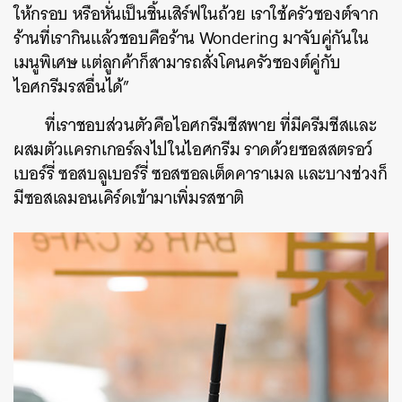
ให้กรอบ หรือหั่นเป็นชิ้นเสิร์ฟในถ้วย เราใช้ครัวซองต์จาก
ร้านที่เรากินแล้วชอบคือร้าน Wondering มาจับคู่กันใน
เมนูพิเศษ แต่ลูกค้าก็สามารถสั่งโคนครัวซองต์คู่กับ
ไอศกรีมรสอื่นได้”
ที่เราชอบส่วนตัวคือไอศกรีมชีสพาย ที่มีครีมชีสและ
ผสมตัวแครกเกอร์ลงไปในไอศกรีม ราดด้วยซอสสตรอว์
เบอร์รี่ ซอสบลูเบอร์รี่ ซอสซอลเต็ดคาราเมล และบางช่วงก็
มีซอสเลมอนเคิร์ดเข้ามาเพิ่มรสชาติ