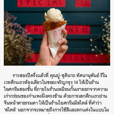
ราวสองปีครึ่งแล้วที่ คุณปู-ชุตินาถ ทัศนานุพันธ์ รีโน
เวทตึกแถวห้องเดียวในซอยเจริญกรุง 14 ให้เป็นร้าน
ไอศกรีมสองชั้น ที่ภายในร้านเหมือนกั้นเราออกจากความ
เก่ากร่อนของกำแพงฝั่งตรงข้าม ด้วยการเสกตึกแถวย่าน
จีนหน้าตาธรรมดา ให้เป็นร้านไอศกรีมมีสไตล์ ที่คำว่า
‘สไตล์’ นอกจากจะหมายถึงการใช้สีและตกแต่งในแบบโม