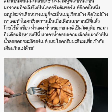
ส้มก็เป็นผลไม้มงคลของชาวจีน เมนูพิเศษในเดือน
มกราคมที่จะถึงจึงเป็นไอศกรีมส้มซอร์เบท์อีกครั้งหนึ่ง
เมนูประจำเดือนบางเมนูก็จะเป็นเมนูเวียนบ้าง คิดใหม่บ้าง
เราเคยทำไอศกรีมหวานเย็นเมื่อเดือนเมษายนปีที่แล้ว
โดยใช้น้ำเขียว น้ำแดง น้ำลอยดอกมะลิเป็นวัตถุดิบ พอมา
ถึงเดือนสิงหาคมปีนี้ เราเอาน้ำลอยดอกมะลิกลับมาทำเป็น
น้ำลอยดอกมะลิซอร์เบท์ และไอศกรีมมะลินมเพื่อเข้ากับ
เดือนวันแม่ด้วย”