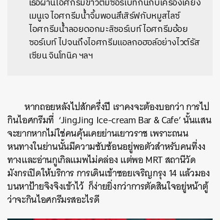
เธอผ่านไอศกรีมข้าวต้มซอร์เบท์กินกับเครื่องเคียง
เมนูเจ ไอศกรีมน้ำจิ้มพอนสึเสิร์ฟกับหมูสไลซ์
ไอศกรีมน้ำลอยดอกมะลิซอร์เบท์ ไอศกรีมอ้อย
ซอร์เบท์ ไปจนถึงไอศกรีมแอลกอฮอล์อย่างไวต์รัส
เซียน จินโทนิค ฯลฯ
หากถอยหลังไปสักครึ่งปี เราคงจะต้องบอกว่า การไป
กินไอศกรีมที่ ‘JingJing Ice-cream Bar & Cafe’ นั้นแสน
จะยากหากไม่ใช่คนคุ้นเคยย่านเยาวราช เพราะถนน
หนทางในย่านนั้นมีความซับซ้อนอยู่พอตัวสำหรับคนที่งง
ทางและอ่านกูเกิลแมพไม่คล่อง แต่พอ MRT สถานีวัด
มังกรเปิดให้บริการ การเดินเข้าซอยเจริญกรุง 14 แล้วมอง
บนหาป้ายจิงจิงเข้าไว้ ก็ง่ายยิ่งกว่าการตัดสินใจอยู่หน้าตู้
ว่าจะกินไอศกรีมรสอะไรดี