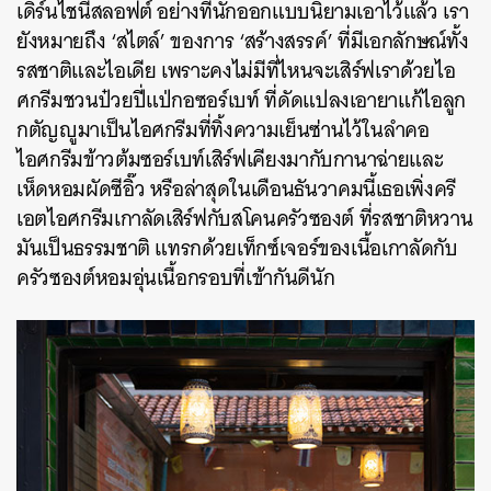
เดิร์นไชนีสลอฟต์ อย่างที่นักออกแบบนิยามเอาไว้แล้ว เรา
ยังหมายถึง ‘สไตล์’ ของการ ‘สร้างสรรค์’ ที่มีเอกลักษณ์ทั้ง
รสชาติและไอเดีย เพราะคงไม่มีที่ไหนจะเสิร์ฟเราด้วยไอ
ศกรีมชวนป๋วยปี่แป่กอซอร์เบท์ ที่ดัดแปลงเอายาแก้ไอลูก
กตัญญูมาเป็นไอศกรีมที่ทิ้งความเย็นซ่านไว้ในลำคอ
ไอศกรีมข้าวต้มซอร์เบท์เสิร์ฟเคียงมากับกานาฉ่ายและ
เห็ดหอมผัดซีอิ๊ว
หรือล่าสุดในเดือนธันวาคมนี้เธอเพิ่งครี
เอตไอศกรีมเกาลัดเสิร์ฟกับสโคนครัวซองต์ ที่รสชาติหวาน
มันเป็นธรรมชาติ แทรกด้วยเท็กซ์เจอร์ของเนื้อเกาลัดกับ
ครัวซองต์หอมอุ่นเนื้อกรอบที่เข้ากันดีนัก