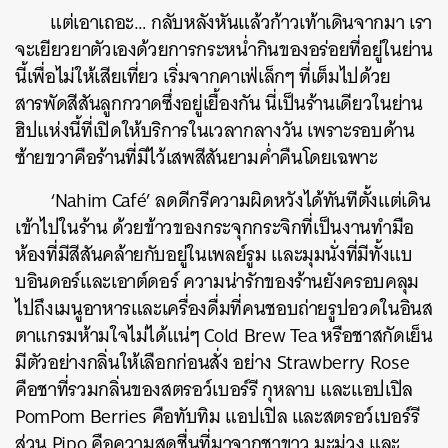
แต่เอาเถอะ… กลับหลังหันแล้วก้าวเท้าเดินจากมา เรา
จะเยียวยาตัวเองด้วยการกระหน่ำกินของอร่อยที่อยู่ในย่าน
นี้เพื่อไม่ให้เสียเที่ยว เริ่มจากคาเฟ่เล็กๆ ที่เต็มไปด้วย
สารพัดสีสันลูกกวาดซึ่งอยู่เยื้องกัน นี่เป็นร้านเดียวในย่าน
ฮิปแห่งนี้ที่เปิดให้บริการในเวลากลางวัน เพราะรอบด้าน
ซ้ายขวาคือร้านที่มีไว้เสพสีสันยามค่ำคืนโดยเฉพาะ
‘Nahim Café’ ลดดีกรีความผิดหวังได้ทันทีตั้งแต่เดิน
เข้าไปในร้าน ด้วยข้าวของกระจุกกระจิกที่เป็นงานทำมือ
ห้องที่มีสีสันคล้ายกับอยู่ในเพลย์รูม และมุมนั่งที่มีทั้งแบ
บอินดอร์และเอาต์ดอร์ ความน่ารักของร้านยังครอบคลุม
ไปถึงเมนูอาหารและเครื่องดื่มที่คนชอบถ่ายรูปอวดในอินส
ตาแกรมห้ามใจไม่ได้แน่ๆ Cold Brew Tea หรือชาสกัดเย็น
มีตัวอย่างกลิ่นให้เลือกก่อนสั่ง อย่าง Strawberry Rose
คือชาที่รวมกลิ่นของสตรอว์เบอร์รี กุหลาบ และแอปเปิล
PomPom Berries คือทับทิม แอปเปิล และสตรอว์เบอร์รี
ส่วน Pipo คือความสดชื่นที่มาจากชาขาว มะม่วง และ