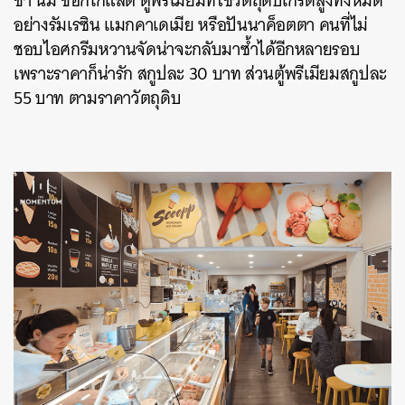
ชา นม ช็อกโกแลต ตู้พรีเมียมที่ใช้วัตถุดิบเกรดสูงทั้งหมด
อย่างรัมเรซิน แมกคาเดเมีย หรือปันนาค็อตตา คนที่ไม่
ชอบไอศกรีมหวานจัดน่าจะกลับมาซ้ำได้อีกหลายรอบ
เพราะราคาก็น่ารัก สกูปละ 30 บาท ส่วนตู้พรีเมียมสกูปละ
55 บาท ตามราคาวัตถุดิบ