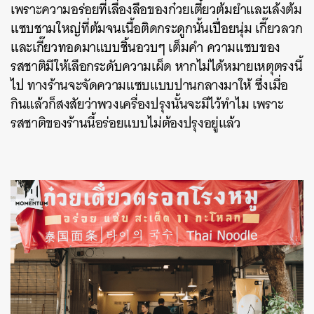
เพราะความอร่อยที่เลื่องลือของก๋วยเตี๋ยวต้มยำและเล้งต้ม
แซบชามใหญ่ที่ต้มจนเนื้อติดกระดูกนั้นเปื่อยนุ่ม เกี๊ยวลวก
และเกี๊ยวทอดมาแบบชิ้นอวบๆ เต็มคำ ความแซบของ
รสชาติมีให้เลือกระดับความเผ็ด หากไม่ได้หมายเหตุตรงนี้
ไป ทางร้านจะจัดความแซบแบบปานกลางมาให้ ซึ่งเมื่อ
กินแล้วก็สงสัยว่าพวงเครื่องปรุงนั้นจะมีไว้ทำไม เพราะ
รสชาติของร้านนี้อร่อยแบบไม่ต้องปรุงอยู่แล้ว
ค้นหา
SHARE
TWEET
LINE
EMAIL