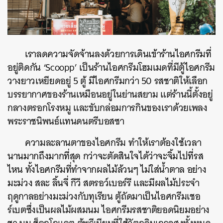
เราลดความจัดจ้านลงด้วยการเดินเข้าร้านไอศกรีมที่
อยู่ติดกัน ‘Scoopp’ เป็นร้านไอศกรีมโฮมเมดที่มีตู้ไอศกรีม
วางยาวเหยียดอยู่ 5 ตู้ มีไอศกรีมกว่า 50 รสชาติให้เลือก
บรรยากาศของร้านเหมือนอยู่ในย่านสยาม แต่ร้านนี้ตั้งอยู่
กลางตรอกโรงหมู และขับกล่อมการกินของเราด้วยเพลง
พระราชนิพนธ์แทนดนตรีบอสซา
ความละลานตาของไอศกรีม ทำให้เราต้องใช้เวลา
นานมากถึงมากที่สุด กว่าจะตัดสินใจได้ว่าจะจิ้มไปที่รส
ไหน ทั้งไอศกรีมที่ทำจากผลไม้ล้วนๆ ไม่ใส่น้ำตาล อย่าง
มะม่วง สละ ลิ้นจี่ กีวี สตรอว์เบอร์รี และมีผลไม้ประจำ
ฤดูกาลอย่างมะม่วงกับทุเรียน ตู้ถัดมาเป็นไอศกรีมเชอ
ร์เบตซึ่งเป็นผลไม้ผสมนม ไอศกรีมรสชาติยอดนิยมอย่าง