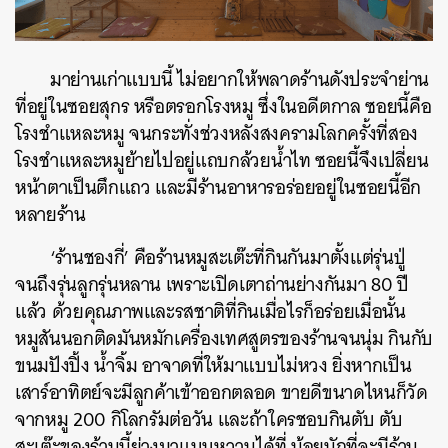
มาย่านเก่าแบบนี้ ไม่อยากให้พลาดร้านดังประจำย่าน
ที่อยู่ในซอยสุกร หรือตรอกโรงหมู ซึ่งในอดีตกาล ซอยนี้คือ
โรงชำแหละหมู จนกระทั่งช่วงหลังสงครามโลกครั้งที่สอง
โรงชำแหละหมูย้ายไปอยู่แถบกล้วยน้ำไท ซอยนี้จึงเปลี่ยน
หน้าตาเป็นตึกแถว และมีร้านอาหารอร่อยอยู่ในซอยนี้อีก
หลายร้าน
‘ร้านชองกี่’ คือร้านหมูสะเต๊ะที่กินกันมาตั้งแต่รุ่นปู่
จนถึงรุ่นลูกรุ่นหลาน เพราะเปิดเตาถ่านย่างกันมา 80 ปี
แล้ว ด้วยคุณภาพและรสชาติที่กินเมื่อไรก็อร่อยเมื่อนั้น
หมูสันนอกติดมันหมักเครื่องเทศสูตรของร้านจนนุ่ม กินกับ
ขนมปังปิ้ง น้ำจิ้ม อาจาดที่ให้มาแบบไม่หวง ยิ่งหากเป็น
เสาร์อาทิตย์จะมีลูกค้าเข้าออกตลอด ขายดีขนาดไหนก็วัด
จากหมู 200 กิโลกรัมต่อวัน และถ้าใครชอบกินตับ ตับ
สะเต๊ะของร้านนี้ย่างมาแบบหวานได้ที่ น้อยนักที่จะมีร้าน