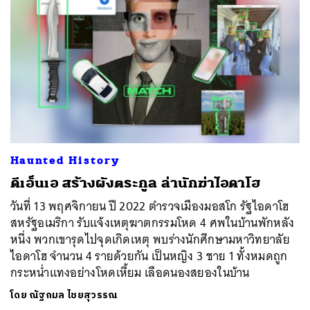
Haunted History
ดีเอ็นเอ สร้างผังตระกูล ล่านักฆ่าไอดาโฮ
วันที่ 13 พฤศจิกายน ปี 2022 ตำรวจเมืองมอสโก รัฐไอดาโฮ
สหรัฐอเมริกา รับแจ้งเหตุฆาตกรรมโหด 4 ศพในบ้านพักหลัง
หนึ่ง พวกเขารุดไปจุดเกิดเหตุ พบร่างนักศึกษามหาวิทยาลัย
ไอดาโฮ จำนวน 4 รายด้วยกัน เป็นหญิง 3 ชาย 1 ทั้งหมดถูก
กระหน่ำแทงอย่างโหดเหี้ยม เลือดนองสยองในบ้าน
โดย
ณัฐกมล ไชยสุวรรณ