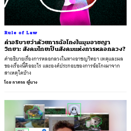
Rule of Law
คำอธิบายว่าด้วยการฉ้อโกงในมุมอาชญา
วิทยา: สังคมไทยเป็นสังคมแห่งการหลอกลวง?
คำอธิบายเรื่องการหลอกลวงในทางอาชญวิทยา เหตุและผล
ของเรื่องนี้คืออะไร และองค์ประกอบของการฉ้อโกงมาจาก
สาเหตุใดบ้าง
โดย
ภาสกร ญี่นาง
ค้นหา
SHARE
TWEET
LINE
EMAIL