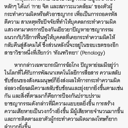
หลักๆ ได้แก่ ‘กาย จิต และสภาวะแวดล้อม’ ของตัวผู้
กระทำความผิดหรือตัวอาชญากร เพื่อเป็นการถอดรหัส
ตีความ สาเหตุหรือปัจจัยที่ทำให้บุคคลกระทำความผิด
แสวงหามาตรการป้องกันเยียวยาปัญหาอาชญากรรม
ผนวกกับวิธีการฟื้นฟูให้บุคคลที่เคยกระทำความผิดให้
กลับคืนสู่สังคมได้ ซึ่งส่วนหลังนี้จะอยู่ในขอบเขตของอีก
สาขาวิชาหนึ่งที่เรียกว่า ‘ทัณฑวิทยา’ (Penology)
หากกล่าวเฉพาะกรณีการฉ้อโกง ปัญหาย่อมมีอยู่ว่า
ในโลกที่ได้รับการพัฒนาเทคโนโลยีการสื่อสาร ความสลับ
ซับซ้อนของสังคมมนุษย์ก็ยิ่งส่งผลให้การกระทำความผิด
ล่อลวงฉ้อฉลมีความสลับซับซ้อนและยุ่งยากยิ่งขึ้นตามเช่น
กัน และสิ่งที่ตามมาก็คือการป้องกันปราบปราม
อาชญากรรมดังกล่าวที่มีความแยบยลยิ่งขึ้น การสร้าง
ความเสียหายเป็นวงกว้างยิ่งขึ้น มีผู้เสียหายจำนวนมากขึ้น
และการติดตามเอาตัวผู้กระทำความผิดมาลงโทษก็ยาก
ลำบากยิ่งขึ้น