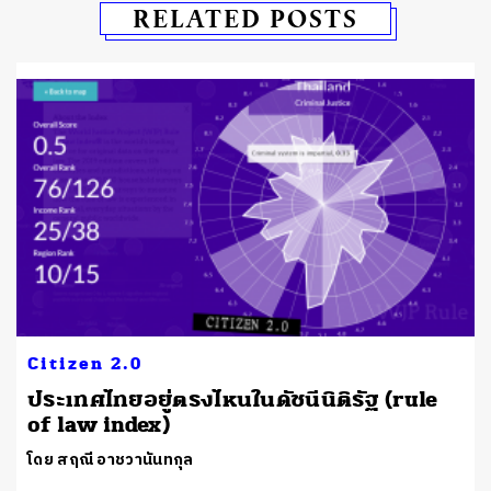
RELATED POSTS
Citizen 2.0
ประเทศไทยอยู่ตรงไหนในดัชนีนิติรัฐ (rule
of law index)
โดย สฤณี อาชวานันทกุล