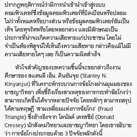
ปรากฏพฤติการณ์ว่ามีการนำเข้านําเข้าสู่ระบบ
คอมพิวเตอร์ซึ่งข้อมูลคอมพิวเตอร์ที่บิดเบือนหรือปลอม
ไม่ว่าทั้งหมดหรือบางส่วน หรือข้อมูลคอมพิวเตอร์อันเป็น
เท็จ โดยทุจริตหรือโดยหลอกลวง และมีลักษณะเป็น
ประการที่น่าจะเกิดความเสียหายแก่ประชาชน โดยไม่
จำเป็นต้องพิสูจน์ให้เห็นถึงความเสียหาย กล่าวคือแม้ไม่มี
ความเสียหายใดๆ เลย ก็เป็นความผิดสำเร็จ
หัวใจสำคัญของบทความชิ้นนี้จะขอกล่าวถึงงาน
ศึกษาของ สแตนลี เอ็น. คินยันจุย (Stanley N.
Kinyanjui) ที่วิเคราะห์กระบวนการฉ้อโกงผ่านมุมมองของ
อาชญาวิทยา เพื่อชี้ถึงเรื่องสาเหตุของการกระทำฉ้อโกงว่า
สามารถเกิดขึ้นได้จากหลายปัจจัย โดยหลักๆ สามารถสรุป
ได้ตามทฤษฎี ‘สามเหลี่ยมแห่งการฉ้อโกง’ (Fraud
Triangle) ซึ่งอ้างอิงจาก โดนัลด์ เครสซีย์ (Donald
Cressey) นักสังคมวิทยาและอาชญาวิทยา โดยเขาอธิบาย
ว่า การฉ้อโกงประกอบด้วย 3 ปัจจัยหลักดังนี้