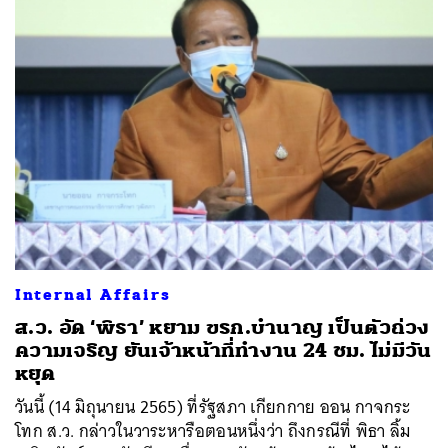
Internal Affairs
ส.ว. อัด ‘พิธา’ หยาม ขรก.บำนาญ เป็นตัวถ่วง
ความเจริญ ยันเจ้าหน้าที่ทำงาน 24 ชม. ไม่มีวัน
หยุด
วันนี้ (14 มิถุนายน 2565) ที่รัฐสภา เกียกกาย ออน กาจกระ
โทก ส.ว. กล่าวในวาระหารือตอนหนึ่งว่า ถึงกรณีที่ พิธา ลิ้ม