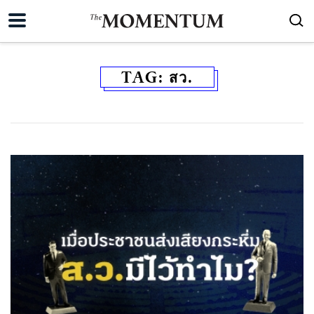
TAG:
สว.