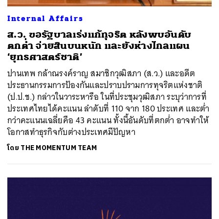
Internal Affairs
ส.ว. ขอรัฐบาลเร่งแก้ทุจริต หลังพบอันดับ
ตกต่ำ จ่ายสินบนหนัก และยังห่างไกลแผน
‘ยุทธศาสตร์ชาติ’
ปานเทพ กล้าณรงค์ราญ สมาชิกวุฒิสภา (ส.ว.) และอดีต
ประธานกรรมการป้องกันและปราบปรามการทุจริตแห่งชาติ
(ป.ป.ช.) กล่าวในวาระหารือ ในที่ประชุมวุฒิสภา ระบุว่าการที่
ประเทศไทยได้คะแนน ลำดับที่ 110 จาก 180 ประเทศ และต่ำ
กว่าคะแนนเฉลี่ยคือ 43 คะแนน ทั้งนี้อันดับที่ตกต่ำ อาจทำให้
โอกาสทำธุรกิจกับต่างประเทศมีปัญหา
โดย
THE MOMENTUM TEAM