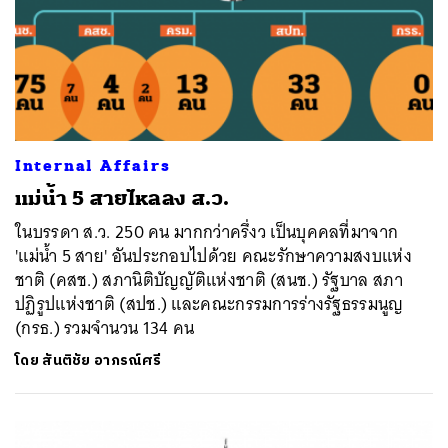
Internal Affairs
แม่น้ำ 5 สายไหลลง ส.ว.
ในบรรดา ส.ว. 250 คน มากกว่าครึ่งว เป็นบุคคลที่มาจาก
'แม่น้ำ 5 สาย' อันประกอบไปด้วย คณะรักษาความสงบแห่ง
ชาติ (คสช.) สภานิติบัญญัติแห่งชาติ (สนช.) รัฐบาล สภา
ปฏิรูปแห่งชาติ (สปช.) และคณะกรรมการร่างรัฐธรรมนูญ
(กรธ.) รวมจำนวน 134 คน
โดย
สันติชัย อาภรณ์ศรี