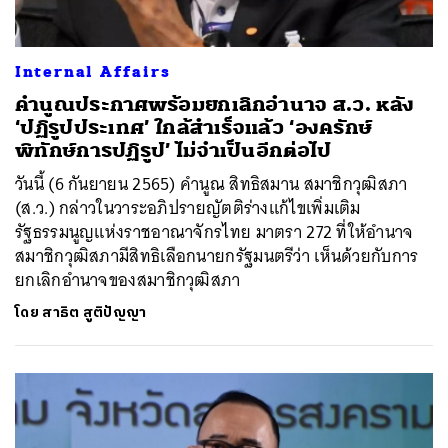
Internal Affairs
คำนูณประกาศพร้อมยกเลิกอำนาจ ส.ว. หลัง
‘ปฏิรูปประเทศ’ ใกล้สำเร็จแล้ว ‘องครักษ์
พิทักษ์การปฏิรูป’ ไม่จำเป็นอีกต่อไป
วันนี้ (6 กันยายน 2565) คำนูณ สิทธิสมาน สมาชิกวุฒิสภา
(ส.ว.) กล่าวในวาระอภิปรายญัตติร่างแก้ไขเพิ่มเติม
รัฐธรรมนูญแห่งราชอาณาจักรไทย มาตรา 272 ที่ให้อำนาจ
สมาชิกวุฒิสภามีสิทธิเลือกนายกรัฐมนตรีว่า เห็นด้วยกับการ
ยกเลิกอำนาจของสมาชิกวุฒิสภา
โดย
สาธิต สูติปัญญา