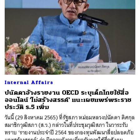
Internal Affairs
ปนัดดาอ้างรายงาน OECD ระบุเด็กไทยใช้สื่อ
ออนไลน์ ‘ไม่สร้างสรรค์’ แนะเผยแพร่พระราช
ประวัติ ร.5 เพิ่ม
วันนี้ (29 สิงหาคม 2565) ที่รัฐสภา หม่อมหลวงปนัดดา ดิศกุล
สมาชิกวุฒิสภา (ส.ว.) กล่าวในที่ประชุมวุฒิสภา ในวาระรับ
ทราบ ‘รายงานประจำปี 2564 ของกองทุนพัฒนาสื่อปลอดภัย
และสร้างสรรค์’ ว่า มีความกังวลเกี่ยวกับการใช้สื่อสังคม