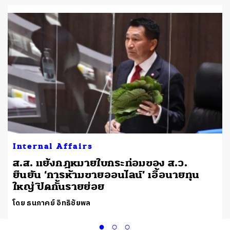
Internal Affairs
ส.ส. แย้งกฎหมายใบกระท่อมของ ส.ว.
ยืนยัน ‘การห้ามขายออนไลน์’ เอื้อนายทุน
ใหญ่ ปิดกั้นรายย่อย
โดย ธนภาคย์ อิทธิชัยพล