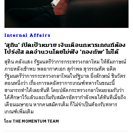
Internal Affairs
‘สุทิน’ เปิดเป้าหมาย เงินเดือนทหารเกณฑ์ต้อง
โปร่งใส ลดจำนวนโดยไม่ฟัง ‘กองทัพ’ ไม่ได้
สุทิน คลังแสง รัฐมนตรีว่าการกระทรวงกลาโหม ให้สัมภาษณ์
ภายหลังเข้าพบ พลอากาศเอก สุกำพล สุวรรณทัต อดีต
รัฐมนตรีว่าการกระทรวงกลาโหมในรัฐบาล ยิ่งลักษณ์ ชินวัตร
ตอนหนึ่งว่า เรื่องการลดอัตราการเกณฑ์ทหารในขณะนี้
สามารถทำได้เลยทันที โดยปลัดกระทรวงกลาโหมยอมรับว่า
ได้ศึกษาไว้แล้วและเริ่มรับสมัครอัตรากำลังพลได้ทันทีเมื่อถึง
เดือนเมษายน หากคนสมัครเต็ม ก็ไม่จำเป็นต้องรับทหาร
ค้นหา
เกณฑ์เพิ่มเติม
SHARE
TWEET
LINE
EMAIL
โดย
THE MOMENTUM TEAM