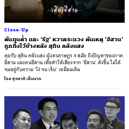
Close-Up
ต้นทุนต่ำ และ ‘รัฐ’ หวาดระแวง ต้นเหตุ ‘อีสาน’
ถูกทิ้งไว้ข้างหลัง สุทิน คลังแสง
คุยกับ สุทิน คลังแสง ผู้แทนราษฎร 4 สมัย ถึงปัญหาของภาค
อีสาน และคนอีสาน เพื่อทำให้เสียงจาก ‘อีสาน’ ดังขึ้น ไม่ได้
จมอยู่กับความ ‘โง่ จน เจ็บ’ เหมือนเดิม
โดย
สุภชาติ เล็บนาค