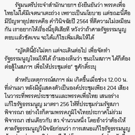
รัฐมนตรีประจำสำนักนายกฯ ยังยืนยันว่า พรรคเพื่อ
ไทยไม่ได้มีเจตนาเตะถ่วง เพราะเป็นนโยบาย แต่ขณะนี้คือ
มีปัญหาอุปสรรคคือ คำวินิจฉัยปี 2564 ที่ตีความไม่เหมือน
กัน เราอยากให้เรื่องนี้ยุติเสียที หวังว่าถ้าศาลรัฐธรรมนูญ
ตอบแล้วชัดเจน จะได้แก้ไขเพิ่มเติมให้ได้
“ญัตตินี้ยังไม่ตก แต่จะเดินต่อไป เพื่อจัดทำ
รัฐธรรมนูญใหม่ให้ได้ ถ้ามองเห็นว่า ชนะในสภาฯ ได้ก็ต้อง
ต่อสู้ในสภาฯ เพื่อให้ประชุมต่อ” ชูศักดิ์ระบุ
สำหรับเหตุการณ์สภาฯ ล่ม เกิดขึ้นเมื่อช่วง 12.00 น.
ที่ผ่านมา หลังมีผู้แสดงตัวเป็นองค์ประชุมเพียง 204 เสียง
ในวาระที่พรรคประชาชนและพรรคเพื่อไทย เสนอร่าง
แก้ไขรัฐธรรมนูญ มาตรา 256 ให้ที่ประชุมร่วมรัฐสภา
พิจารณา อย่างไรก็ตามพรรคภูมิใจไทยประกาศไม่ร่วม
พิจารณา เช่นเดียวกับ สว.จำนวนหนึ่ง โดยอ้างว่าต้องให้
ศาลรัฐธรรมนูญวินิจฉัยก่อนว่า การเสนอแก้ไขรัฐธรรมนูญ