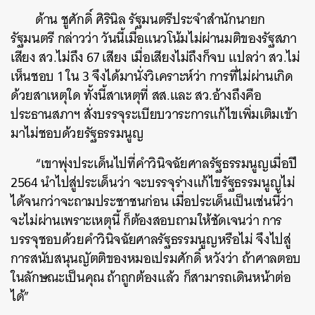
ด้าน ชูศักดิ์ ศิรินิล รัฐมนตรีประจำสำนักนายก
รัฐมนตรี กล่าวว่า วันนี้เมื่อแนวโน้มไม่ผ่านมติของรัฐสภา
เสียง สว.ไม่ถึง 67 เสียง เมื่อเสียงไม่ถึงก็จบ แปลว่า สว.ไม่
เห็นชอบ 1 ใน 3 จึงได้มานั่งวิเคราะห์ว่า การที่ไม่ผ่านเกิด
ด้วยสาเหตุใด ทั้งนี้สาเหตุที่ สส.และ สว.อ้างถึงคือ
ประธานสภาฯ สั่งบรรจุระเบียบวาระการแก้ไขเพิ่มเติมเข้า
มาไม่ชอบด้วยรัฐธรรมนูญ
“เขาพุ่งประเด็นไปที่คำวินิจฉัยศาลรัฐธรรมนูญเมื่อปี
ค้นหา
2564 นำไปสู่ประเด็นว่า จะบรรจุร่างแก้ไขรัฐธรรมนูญไม่
ได้จนกว่าจะถามประชาชนก่อน เมื่อประเด็นเป็นเช่นนี้ว่า
SHARE
TWEET
LINE
EMAIL
จะไม่ผ่านเพราะเหตุนี้ ก็ต้องสอบถามให้ชัดเจนว่า การ
บรรจุชอบด้วยคำวินิจฉัยศาลรัฐธรรมนูญหรือไม่ จึงไปสู่
การสนับสนุนญัตติของหมอเปรมศักดิ์ หวังว่า ถ้าศาลตอบ
ในลักษณะเป็นคุณ ถ้าถูกต้องแล้ว ก็สามารถเดินหน้าต่อ
ได้”