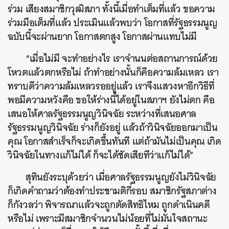
ร่วม เสียงสมาชิกวุฒิสภา ทั้งนี้เมื่อทำเต็มที่แล้ว ขอความ
ร่วมมือเต็มที่แล้ว ประเมินแล้วพบว่า โอกาสที่รัฐธรรมนูญ
ฉบับนี้จะผ่านยาก โอกาสตกสูง โอกาสผ่านแทบไม่มี
“เมื่อไม่มี จะทำอย่างไร เราจำนนต่อสถานการณ์ด้วย
โหวตแล้วตกหรือไม่ ถ้าทำอย่างนั้นก็คือความล้มเหลว เรา
ทราบดีว่าความล้มเหลวรออยู่แล้ว เราจึงแสวงหาอีกวิธีที่
พอมีความหวังคือ ขอให้ร่างนี้ได้อยู่ในสภาฯ ยังไม่ตก คือ
เสนอให้ศาลรัฐธรรมนูญวินิจฉัย ระหว่างที่เสนอศาล
รัฐธรรมนูญวินิจฉัย ร่างก็ยังอยู่ แล้วถ้าวินิจฉัยออกมาเป็น
คุณ โอกาสสำเร็จก็จะเกิดขึ้นทันที แต่ถ้ามันไม่เป็นคุณ เกิด
วินิจฉัยในทางแก้ไม่ได้ ก็จะได้ชัดเสียทีว่าแก้ไม่ได้”
สุทินยังระบุด้วยว่า เมื่อศาลรัฐธรรมนูญยังไม่วินิจฉัย
ก็เกิดคำถามว่าต้องทำประชามติกี่รอบ สมาชิกรัฐสภาต่าง
ก็กังวลว่า พิจารณาแล้วจะถูกตัดสิทธิไหม ถูกดำเนินคดี
หรือไม่ เพราะมีสมาชิกจำนวนไม่น้อยที่ไม่มั่นใจสถานะ