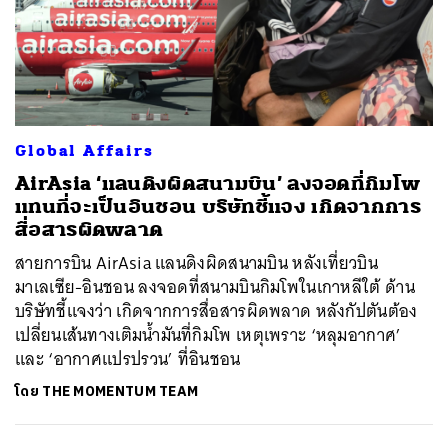
Global Affairs
AirAsia ‘แลนดิงผิดสนามบิน’ ลงจอดที่กิมโพ
แทนที่จะเป็นอินชอน บริษัทชี้แจง เกิดจากการ
สื่อสารผิดพลาด
สายการบิน AirAsia แลนดิงผิดสนามบิน หลังเที่ยวบิน
มาเลเซีย-อินชอน ลงจอดที่สนามบินกิมโพในเกาหลีใต้ ด้าน
บริษัทชี้แจงว่า เกิดจากการสื่อสารผิดพลาด หลังกัปตันต้อง
เปลี่ยนเส้นทางเติมน้ำมันที่กิมโพ เหตุเพราะ ‘หลุมอากาศ’
และ ‘อากาศแปรปรวน’ ที่อินชอน
ค้นหา
โดย
THE MOMENTUM TEAM
SHARE
TWEET
LINE
EMAIL