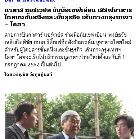
กาตาร์ แอร์เวย์ส จับมือเชฟเอียน เสิร์ฟอาหาร
ไทยบนชั้นหนึ่งและชั้นธุรกิจ เส้นทางกรุงเทพฯ
– โดฮา
สายการบินกาตาร์ แอร์เวย์ส ร่วมมือกับเชฟเอียน-พงษ์ธวัช
เฉลิมกิตติชัย เซเลบริตี้เชฟชื่อดังรังสรรค์เมนูอาหารไทยใหม่
สำหรับผู้โดยสารชั้นหนึ่งและชั้นธุรกิจ เส้นทางกรุงเทพฯ-
โดฮา โดยจะเริ่มให้บริการเมนูอาหารไทยใหม่ตั้งแต่วันที่ 1
กรกฎาคม 2562 เป็นต้นไป
โดย
อริญชัย วีรดุษฎีนนท์