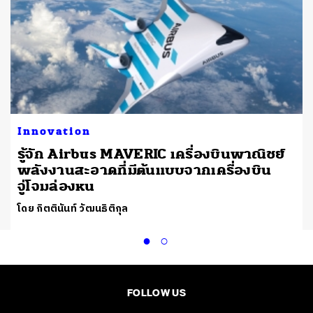
Innovation
รู้จัก Airbus MAVERIC เครื่องบินพาณิชย์
น
พลังงานสะอาดที่มีต้นแบบจากเครื่องบิน
จู่โจมล่องหน
โดย กิตตินันท์ วัฒนธิติกุล
FOLLOW US