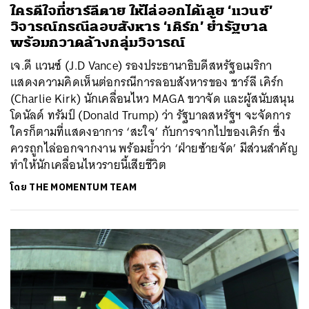
ใครดีใจที่ชาร์ลีตาย ให้ไล่ออกได้เลย ‘แวนซ์’
วิจารณ์กรณีลอบสังหาร ‘เคิร์ก’ ย้ำรัฐบาล
พร้อมกวาดล้างกลุ่มวิจารณ์
เจ.ดี แวนซ์ (J.D Vance) รองประธานาธิบดีสหรัฐอเมริกา
แสดงความคิดเห็นต่อกรณีการลอบสังหารของ ชาร์ลี เคิร์ก
(Charlie Kirk) นักเคลื่อนไหว MAGA ขวาจัด และผู้สนับสนุน
โดนัลด์ ทรัมป์ (Donald Trump) ว่า รัฐบาลสหรัฐฯ จะจัดการ
ใครก็ตามที่แสดงอาการ ‘สะใจ’ กับการจากไปของเคิร์ก ซึ่ง
ควรถูกไล่ออกจากงาน พร้อมย้ำว่า ‘ฝ่ายซ้ายจัด’ มีส่วนสำคัญ
ทำให้นักเคลื่อนไหวรายนี้เสียชีวิต
โดย
THE MOMENTUM TEAM