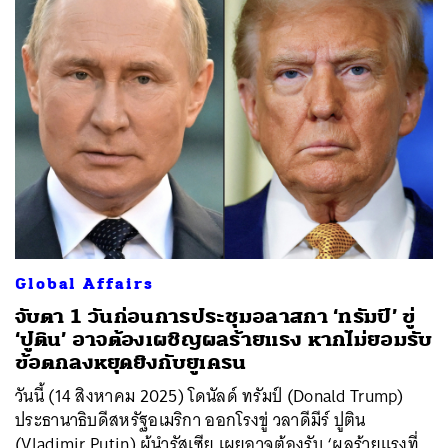
Global Affairs
จับตา 1 วันก่อนการประชุมอลาสกา ‘ทรัมป์’ ขู่
‘ปูติน’ อาจต้องเผชิญผลร้ายแรง หากไม่ยอมรับ
ข้อตกลงหยุดยิงกับยูเครน
วันนี้ (14 สิงหาคม 2025) โดนัลด์ ทรัมป์ (Donald Trump)
ประธานาธิบดีสหรัฐอเมริกา ออกโรงขู่ วลาดีมีร์ ปูติน
(Vladimir Putin) ผู้นำรัสเซีย เผยอาจต้องรับ ‘ผลร้ายแรงที่