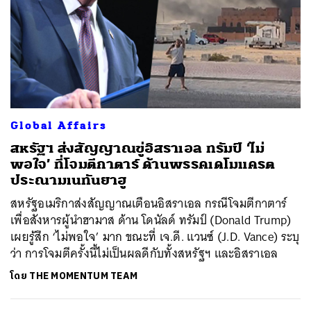
Global Affairs
สหรัฐฯ ส่งสัญญาณขู่อิสราเอล ทรัมป์ ‘ไม่
พอใจ’ ที่โจมตีกาตาร์ ด้านพรรคเดโมแครต
ประณามเนทันยาฮู
สหรัฐอเมริกาส่งสัญญาณเตือนอิสราเอล กรณีโจมตีกาตาร์
เพื่อสังหารผู้นำฮามาส ด้าน โดนัลด์ ทรัมป์ (Donald Trump)
เผยรู้สึก ‘ไม่พอใจ’ มาก ขณะที่ เจ.ดี. แวนซ์ (J.D. Vance) ระบุ
ว่า การโจมตีครั้งนี้ไม่เป็นผลดีกับทั้งสหรัฐฯ และอิสราเอล
โดย
THE MOMENTUM TEAM