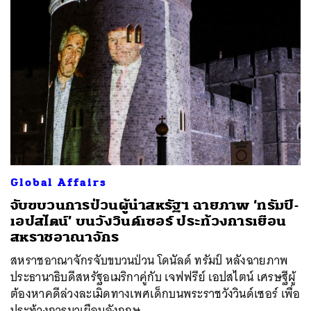
Global Affairs
จับขบวนการป่วนผู้นำสหรัฐฯ ฉายภาพ ‘ทรัมป์-
เอปสไตน์’ บนวังวินด์เซอร์ ประท้วงการเยือน
สหราชอาณาจักร
สหราชอาณาจักรจับขบวนป่วน โดนัลด์ ทรัมป์ หลังฉายภาพ
ประธานาธิบดีสหรัฐอเมริกาคู่กับ เจฟฟรีย์ เอปสไตน์ เศรษฐีผู้
ต้องหาคดีล่วงละเมิดทางเพศเด็กบนพระราชวังวินด์เซอร์ เพื่อ
ประท้วงการมาเยือนอังกฤษ