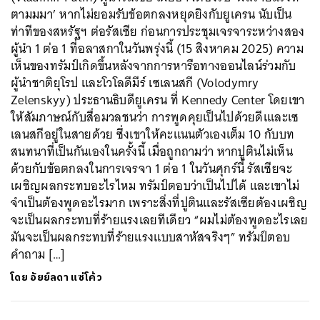
ตามมมา’ หากไม่ยอมรับข้อตกลงหยุดยิงกับยูเครน นับเป็น
ท่าทีของสหรัฐฯ ต่อรัสเซีย ก่อนการประชุมเจรจาระหว่างสอง
ผู้นำ 1 ต่อ 1 ที่อลาสกาในวันพรุ่งนี้ (15 สิงหาคม 2025) ความ
เห็นของทรัมป์เกิดขึ้นหลังจากการหารือทางออนไลน์ร่วมกับ
ผู้นำชาติยุโรป และโวโลดีมีร์ เซเลนสกี (Volodymry
Zelenskyy) ประธานธิบดียูเครน ที่ Kennedy Center โดยเขา
ให้สัมภาษณ์กับสื่อมวลชนว่า การพูดคุยเป็นไปด้วยดีเและเซ
เลนสกีอยู่ในสายด้วย ซึ่งเขาให้คะแนนตัวเองเต็ม 10 กับบท
สนทนาที่เป็นกันเองในครั้งนี้ เมื่อถูกถามว่า หากปูตินไม่เห็น
ด้วยกับข้อตกลงในการเจรจา 1 ต่อ 1 ในวันศุกร์นี้ รัสเซียจะ
เผชิญผลกระทบอะไรไหม ทรัมป์ตอบว่าเป็นไปได้ และเขาไม่
จำเป็นต้องพูดอะไรมาก เพราะสิ่งที่ปูตินและรัสเซียต้องเผชิญ
จะเป็นผลกระทบที่ร้ายแรงเลยทีเดียว “ผมไม่ต้องพูดอะไรเลย
มันจะเป็นผลกระทบที่ร้ายแรงแบบสาหัสจริงๆ” ทรัมป์ตอบ
คำถาม […]
โดย
อัยย์ลดา แซ่โค้ว