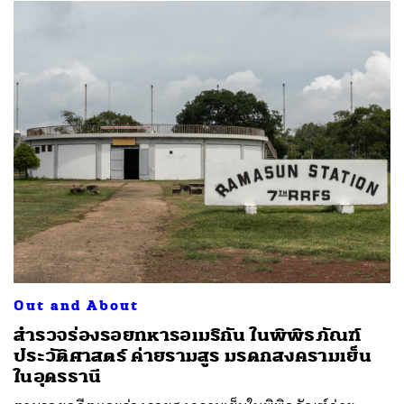
Out and About
สำรวจร่องรอยทหารอเมริกัน ในพิพิธภัณฑ์
ประวัติศาสตร์ ค่ายรามสูร มรดกสงครามเย็น
ในอุดรธานี