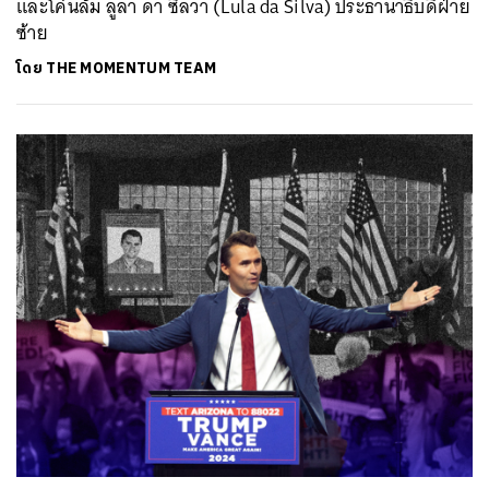
และโค่นล้ม ลูลา ดา ซิลวา (Lula da Silva) ประธานาธิบดีฝ่าย
ซ้าย
โดย
THE MOMENTUM TEAM
ค้นหา
SHARE
TWEET
LINE
EMAIL