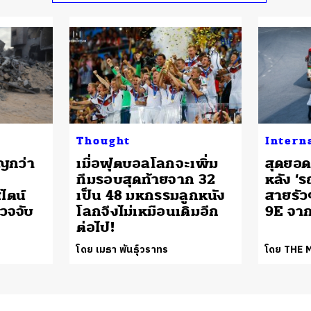
Thought
Intern
ญกว่า
เมื่อฟุตบอลโลกจะเพิ่ม
สุดยอ
ทีมรอบสุดท้ายจาก 32
หลัง ‘ร
ไตน์
เป็น 48 มหกรรมลูกหนัง
สายรัว
รวจจับ
โลกจึงไม่เหมือนเดิมอีก
9E จาก
ต่อไป!
โดย เมธา พันธุ์วราทร
โดย THE