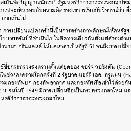
 แต่เป็นจิตวิญญาณนักรบ” รัฐมนตรีว่าการกระทรวงกลาโหม
งเกรสจะเห็นชอบกับความคิดของเขา พร้อมกับวิจารณ์ว่า ที
 มากเกินไป
ว่า การเปลี่ยนแปลงครั้งนี้เป็นการสร้างภาพลักษณ์ให้สหรัฐฯ 
โยบายทรัมป์ที่ดำเนินไปในทิศทางเดียวกันตั้งแต่ดำรงตำแห
มา กรีนแลนด์ ให้แคนาดาเป็นรัฐที่ 51 จนถึงการเปลี่ยนชื
ฯ ใช้ชื่อกระทรวงสงครามตั้งแต่ยุคของ จอร์จ วอชิงตัน (G
แต่ในช่วงสงครามโลกครั้งที่ 2 รัฐบาล แฮร์รี เอส. ทรูแมน (
นหา
รวมกองทัพบก กองทัพอากาศ และกองทัพเรือเข้าไว้ด้วยกัน
SHARE
TWEET
LINE
EMAIL
ent จนในปี 1949
มีการเปลี่ยนชื่อเป็นกระทรวงกลาโหม และเ
มนตรีว่าการกระทรวงกลาโหม