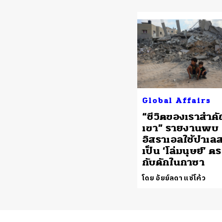
Global Affairs
“ชีวิตของเราสำคั
เขา” รายงานพบ
อิสราเอลใช้ปาเลส
เป็น ‘โล่มนุษย์’ ต
กับดักในกาซา
โดย อัยย์ลดา แซ่โค้ว