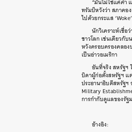
“มันไม่ใช่แค่คำ
ทรัมป์หวังว่า สภาคอ
ไปด้วยกระแส ‘Woke’
นักวิเคราะห์เชื่อ
ชาวโลก เช่นเดียวกับน
หวังครอบครองคลองปานา
เป็นอ่าวอเมริกา
อันที่จริง สหรัฐ
บิดาผู้ก่อตั้งสหรัฐฯ 
ค้
ประธานาธิบดีสหรัฐฯ 
Military Establishm
การกำกับดูแลของรัฐ
อ้างอิง: