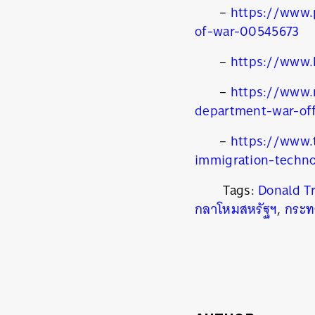
–
https://www.
of-war-00545673
–
https://www.
–
https://www.
department-war-off
–
https://www.
immigration-techno
Tags:
Donald T
กลาโหมสหรัฐฯ
,
กระท