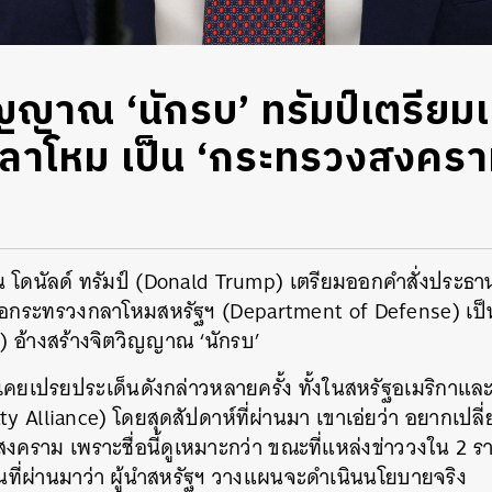
ญญาณ ‘นักรบ’ ทรัมป์เตรียมเป
าโหม เป็น ‘กระทรวงสงคราม’
น โดนัลด์ ทรัมป์ (Donald Trump) เตรียมออกคำสั่งประธาน
ชื่อกระทรวงกลาโหมสหรัฐฯ (Department of Defense) เป
 อ้างสร้างจิตวิญญาณ ‘นักรบ’
ป์เคยเปรยประเด็นดังกล่าวหลายครั้ง ทั้งในสหรัฐอเมริกาแ
ty Alliance) โดยสุดสัปดาห์ที่ผ่านมา เขาเอ่ยว่า อยากเปลี
คราม เพราะชื่อนี้ดูเหมาะกว่า ขณะที่แหล่งข่าววงใน 2 ร
ันที่ผ่านมาว่า ผู้นำสหรัฐฯ วางแผนจะดำเนินนโยบายจริง