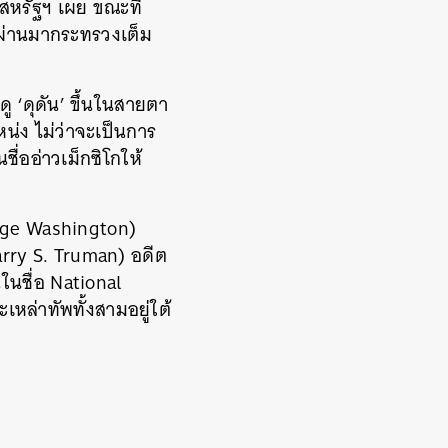
สหรัฐฯ เผย ขณะที่
่ผ่านมากระทรวงเต็ม
ดู ‘ดุดัน’ ขึ้นในสายตา
น่ง ไม่ว่าจะเป็นการ
่ออ่าวเม็กซิโกให้
eorge Washington)
Harry S. Truman) อดีต
ในชื่อ
National
หล่าทัพทั้งสามอยู่ใต้