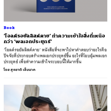
Book
‘โอลด์รอยัลลิสต์ดาย’ ทำความเข้าใจสิ่งที่เหนือ
กว่า ‘พลเอกประยุทธ์’
‘โอลด์รอยัลลิสต์ดาย’ หนังสือที่จะพาไปหาคำตอบว่าอะไรคือ
ปัจจัยที่ประกอบสร้างพลเอกประยุทธ์ขึ้น อะไรที่โอบอุ้มพลเอก
ประยุทธ์ เพื่อทำความเข้าใจระบอบนี้ให้มากขึ้น
โดย
สุภชาติ เล็บนาค
ค้นหา
SHARE
TWEET
LINE
EMAIL