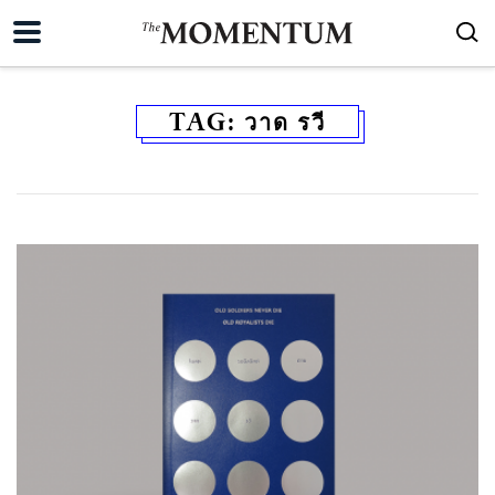
TAG:
วาด รวี