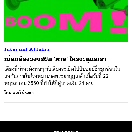
Internal Affairs
เมื่อกล้องวงจรปิด ‘ตาย’ ใครจะดูแลเรา
เสียงที่น่าจะดังพอๆ กับเสียงระเบิดไปป์บอมบ์ซึ่งซุกซ่อนใน
แจกันภายในโรงพยาบาลพระมงกุฎเกล้าเมื่อวันที่ 22
พฤษภาคม 2560 ที่ทำให้มีผู้บาดเจ็บ 24 คน...
โดย
พงศ์ บัญชา