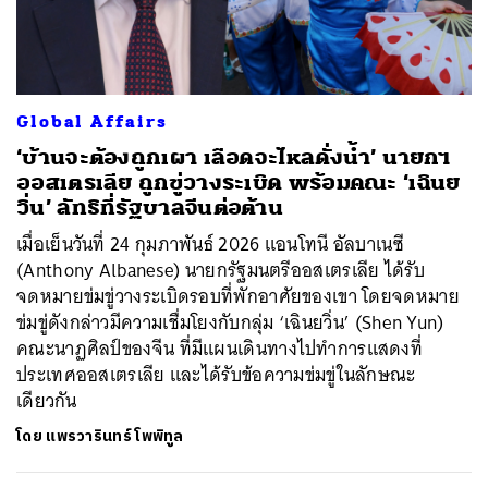
Global Affairs
‘บ้านจะต้องถูกเผา เลือดจะไหลดั่งน้ำ’ นายกฯ
ออสเตรเลีย ถูกขู่วางระเบิด พร้อมคณะ ‘เฉินย
วิ่น’ ลัทธิที่รัฐบาลจีนต่อต้าน
เมื่อเย็นวันที่ 24 กุมภาพันธ์ 2026 แอนโทนี อัลบาเนซี
(Anthony Albanese) นายกรัฐมนตรีออสเตรเลีย ได้รับ
จดหมายข่มขู่วางระเบิดรอบที่พักอาศัยของเขา โดยจดหมาย
ข่มขู่ดังกล่าวมีความเชื่มโยงกับกลุ่ม ‘เฉินยวิ่น’ (Shen Yun)
คณะนาฏศิลป์ของจีน ที่มีแผนเดินทางไปทำการแสดงที่
ประเทศออสเตรเลีย และได้รับข้อความข่มขู่ในลักษณะ
เดียวกัน
โดย
แพรวารินทร์ โพพิทูล