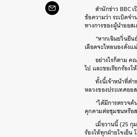
สำนักข่าว BBC เ
ข้อความว่า ระเบิดจำน
ทางการของผู้นำออสเ
“หากเฉินยวิ่นยื
เลือดจะไหลนองดั่งแม
อย่างไรก็ตาม คณ
ไป และขอเรียกร้องให้ร
ทั้งนี้เจ้าหน้าท
หลวงของประเทศออสเต
“ได้มีการตรวจค้
คุกคามต่อชุมชนหรือ
เมื่อวานนี้ (25 
ร้องให้ทุกฝ่ายใจเย็น