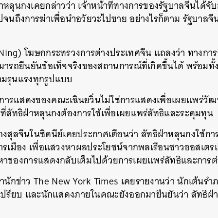
าหลุนกงเคยกล่าวว่า เจ้าหน้าที่ทางการของรัฐบาลจีนได้จั
SHARE
TWEET
LINE
EMAIL
จนถึงการฆ่าเพื่อนำอวัยวะไปขาย อย่างไรก็ตาม รัฐบาลจีนป
 Ning) โฆษกกระทรวงการต่างประเทศจีน แถลงว่า ทางการ
มารถยืนยันข้อเท็จจริงของสถานการณ์ที่เกิดขึ้นได้ พร้อมทั้
ามรุนแรงทุกรูปแบบ
า การแสดงของคณะเฉินยวิ่นไม่ใช่การแสดงเพื่อเผยแพร่วัฒน
ที่ลัทธิฝ่าหลุนกงต้องการใช้เพื่อเผยแพร่ลัทธิและระดุมทุน
นกงสุลจีนในซิดนีย์เคยประกาศเตือนว่า ลัทธิฝ่าหลุนกงใช
างการเมือง เพื่อแสวงหาผลประโยชน์จากพลเรือนชาวออสเตรเล
อหาของการแสดงกลับเต็มไปด้วยการเผยแพร่ลัทธิและการต่
 สำนักข่าว The New York Times เคยรายงานว่า นักเต้นรำ
าเปรียบ และนักแสดงภายในคณะยังออกมายืนยันว่า ลัทธิฝ่า