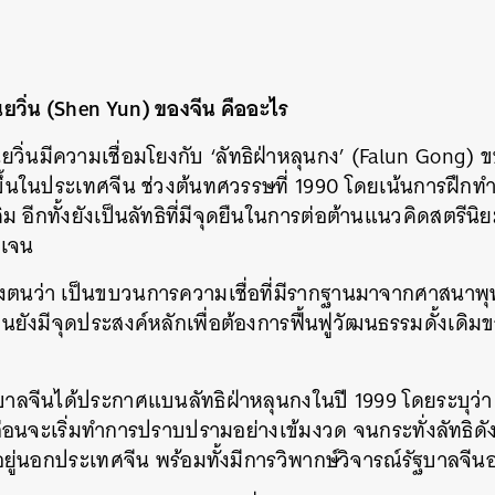
ยวิ่น (Shen Yun) ของจีน คืออะไร
ยวิ่นมีความเชื่อมโยงกับ ‘ลัทธิฝ่าหลุนกง’ (Falun Gong)
งขึ้นในประเทศจีน ช่วงต้นทศวรรษที่ 1990 โดยเน้นการฝึก
ิม อีกทั้งยังเป็นลัทธิที่มีจุดยืนในการต่อต้านแนวคิดสตร
ดเจน
้างตนว่า เป็นขบวนการความเชื่อที่มีรากฐานมาจากศาสนาพุ
นยังมีจุดประสงค์หลักเพื่อต้องการฟื้นฟูวัฒนธรรมดั้งเดิมข
าลจีนได้ประกาศแบนลัทธิฝ่าหลุนกงในปี 1999 โดยระบุว่า ลัทธิ
อนจะเริ่มทำการปราบปรามอย่างเข้มงวด จนกระทั่งลัทธิด
ยู่นอกประเทศจีน พร้อมทั้งมีการวิพากษ์วิจารณ์รัฐบาลจีนอย
นหา