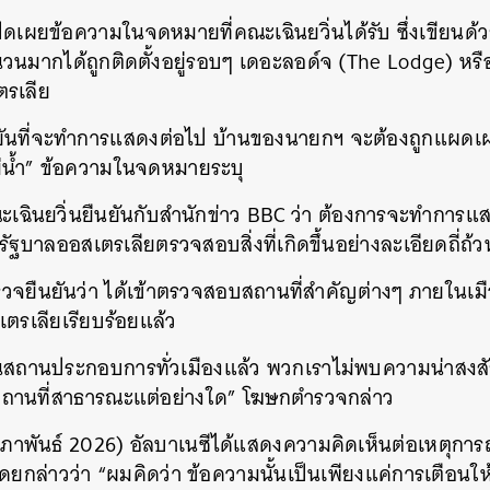
ปิดเผยข้อความในจดหมายที่คณะเฉินยวิ่นได้รับ ซึ่งเขียนด
วนมากได้ถูกติดตั้งอยู่รอบๆ เดอะลอด์จ (The Lodge) หรือ
ตรเลีย
นยันที่จะทำการแสดงต่อไป บ้านของนายกฯ จะต้องถูกแผดเ
่น้ำ” ข้อความในจดหมายระบุ
ะเฉินยวิ่นยืนยันกับสำนักข่าว BBC ว่า ต้องการจะทำการ
ัฐบาลออสเตรเลียตรวจสอบสิ่งที่เกิดขึ้นอย่างละเอียดถี่ถ้วน
ี่ตำรวจยืนยันว่า ได้เข้าตรวจสอบสถานที่สำคัญต่างๆ ภายในเ
รเลียเรียบร้อยแล้ว
นสถานประกอบการทั่วเมืองแล้ว พวกเราไม่พบความน่าสงสัย
สถานที่สาธารณะแต่อย่างใด” โฆษกตำรวจกล่าว
กุมภาพันธ์ 2026) อัลบาเนซีได้แสดงความคิดเห็นต่อเหตุการณ
 โดยกล่าวว่า “ผมคิดว่า ข้อความนั้นเป็นเพียงแค่การเตือ