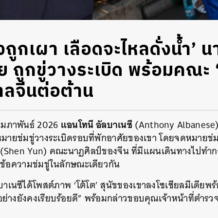
งถูกเผา เลือดจะไหลดั่งน้ำ’ 
 ถูกขู่วางระเบิด พร้อมคณะ ‘เ
บาลจีนต่อต้าน
แอนโทนี อัลบาเนซี
4 กุมภาพันธ์ 2026
(Anthony Albanese)
มายข่มขู่วางระเบิดรอบที่พักอาศัยของเขา โดยจดหมายข่มขู
ิ่น’ (Shen Yun) คณะนาฏศิลป์ของจีน ที่มีแผนเดินทางไปทำ
ข้อความข่มขู่ในลักษณะเดียวกัน
าเนซีได้โพสต์ภาพ ‘โต้โต’ สุนัขของเขาลงโซเชียลมีเดียพร
กอย่างยังคงเรียบร้อยดี” พร้อมกล่าวขอบคุณเจ้าหน้าที่ตำรวจท