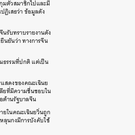
บกุมตัวสมาชิกไปและมี
ฏิเสธว่า ข้อมูลดัง
จีนรับทราบรายงานดัง
งยืนยันว่า ทางการจีน
ธรรมที่ปกติ แต่เป็น
้การแสดงของคณะเฉินย
ียที่มีความชื่นชอบใน
อต้านรัฐบาลจีน
ภายในคณะเฉินยวิ่นถูก
หลุนกงมีการบังคับใช้