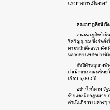
แรงทางการเมืองลง”
คณะนาฏศิลป์เฉิน
คณะนาฏศิลป์เฉิน
จิตวิญญาณ ซึ่งก่อตั้
ตามหลักศีลธรรมดั้งเด
หลายทางเพศอย่างชั
ลัทธิฝ่าหลุนกงอ
กำเนิดของคณะเฉินยวิ่
เกือบ 5,000 ปี
อย่างไรก็ตาม รัฐบ
ร้ายและผิดกฎหมาย ก่
ดำเนินกิจกรรมต่างๆ อ
ค้