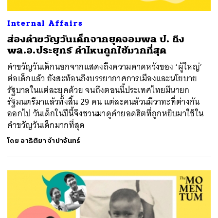
Internal Affairs
ส่องคำขวัญวันเด็กจากยุคจอมพล ป. ถึง
พล.อ.ประยุทธ์ คำไหนถูกใช้มากที่สุด
คำขวัญวันเด็กนอกจากแสดงถึงความคาดหวังของ ‘ผู้ใหญ่’
ต่อเด็กแล้ว ยังสะท้อนถึงบรรยากาศการเมืองและนโยบาย
รัฐบาลในแต่ละยุคด้วย จนถึงตอนนี้ประเทศไทยมีนายก
รัฐมนตรีมาแล้วทั้งสิ้น 29 คน แต่ละคนล้วนมีวาทะที่ต่างกัน
ออกไป วันเด็กในปีนี้จึงชวนมาดูคำยอดฮิตที่ถูกหยิบมาใช้ใน
คำขวัญวันเด็กมากที่สุด
โดย
อาธิติยา จำปาจันทร์