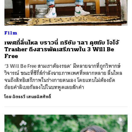
Film
เพศที่ลื่นไหล บราวนี่ ทรีซัม ฯลฯ คุยกับ โจโจ้
Trasher ถึงสารพัดเสรีภาพใน 3 Will Be
Free
‘3 Will Be Free สามเราต้องรอด’ มีหลายฉากที่ถูกวิพากษ์
วิจารณ์ ขณะที่ซีรี่ส์กำลังฉายภาพเพศที่หลากหลาย ลื่นไหล
จนถึงสิทธิเสรีภาพในร่างกายตนเอง โดยแทบไม่ต้องยัด
ถ้อยคำลิเบอรัลลงไปในบทพูดเลยสักคำ
โดย
ฉัตรรวี เสนธนิสศักดิ์