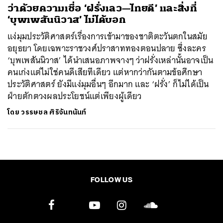
ว่าด้วยความเชื่อ ‘ฝรั่งเลว—ไทยดี’ และสิ่งที่
‘บุพเพสันนิวาส’ ไม่ได้บอก
แง่มุมประวัติศาสตร์เรื่องการเข้ามาของชาติตะวันตกในสมัย
อยุธยา โดยเฉพาะราชวงศ์ปราสาททองตอนปลาย ซึ่งละคร
‘บุพเพสันนิวาส’ ได้นำเสนอภาพจางๆ ว่าฝรั่งเหล่านั้นอาจเป็น
คนเก่งแต่ไม่ใช่คนดีเสียทีเดียว แต่หากว่ากันตามข้อศึกษา
ประวัติศาสตร์ ยังมีแง่มุมอื่นๆ อีกมาก และ ‘ฝรั่ง’ ก็ไม่ได้เป็น
ฝ่ายตักตวงผลประโยชน์แต่เพียงผู้เดียว
โดย
วรรษชล ศิริจันทนันท์
FOLLOW US