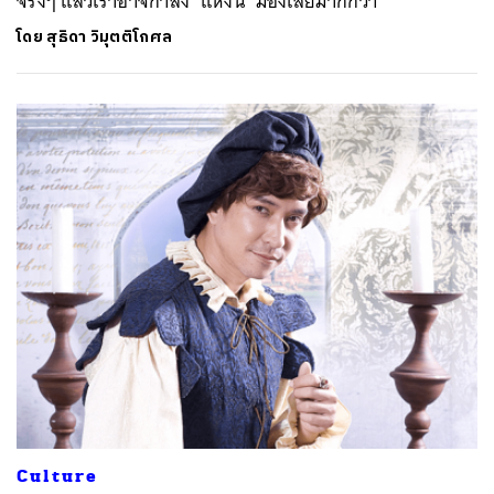
จริงๆ แล้วเราอาจกำลัง ‘แหงน’ มองเสียมากกว่า
โดย
สุธิดา วิมุตติโกศล
Culture