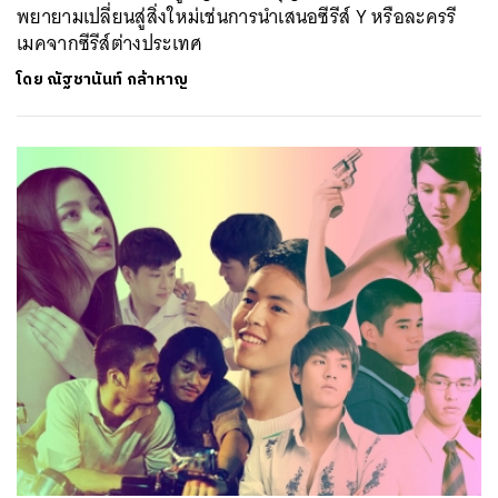
พยายามเปลี่ยนสู่สิ่งใหม่เช่นการนำเสนอซีรีส์ Y หรือละครรี
เมคจากซีรีส์ต่างประเทศ
โดย
ณัฐชานันท์ กล้าหาญ