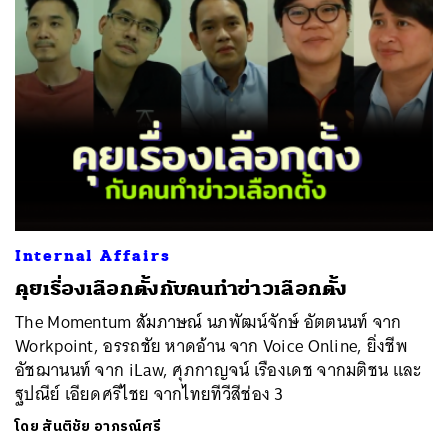
Internal Affairs
คุยเรื่องเลือกตั้งกับคนทำข่าวเลือกตั้ง
The Momentum สัมภาษณ์ นภพัฒน์จักษ์ อัตตนนท์ จาก
Workpoint, อรรถชัย หาดอ้าน จาก Voice Online, ยิ่งชีพ
อัชฌานนท์ จาก iLaw, ศุภกาญจน์ เรืองเดช จากมติชน และ
ฐปณีย์ เอียดศรีไชย จากไทยทีวีสีช่อง 3
โดย
สันติชัย อาภรณ์ศรี