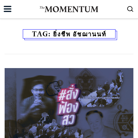
TAG:
ยิ่งชีพ อัชฌานนท์