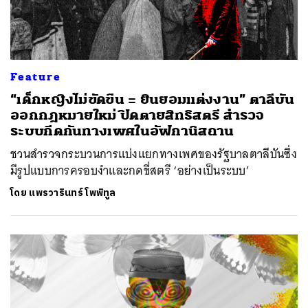
Feature
“เด็กหญิงไม่ขัดขืน = ยินยอมแต่งงาน” ตาลีบัน
ออกกฎหมายใหม่ ปิดตายสิทธิสตรี สำรวจ
ระบบกีดกันทางเพศในอัฟกานิสถาน
ชวนสำรวจกระบวนการแบ่งแยกทางเพศของรัฐบาลตาลีบันซึ่ง
มีรูปแบบการครอบงำและกดขี่สตรี ‘อย่างเป็นระบบ’
โดย
แพรวารินทร์ โพพิทูล