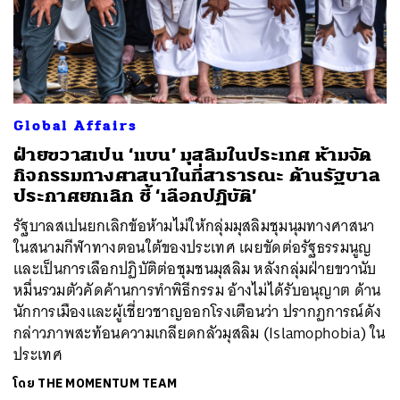
Global Affairs
ฝ่ายขวาสเปน ‘แบน’ มุสลิมในประเทศ ห้ามจัด
กิจกรรมทางศาสนาในที่สาธารณะ ด้านรัฐบาล
ประกาศยกเลิก ชี้ ‘เลือกปฏิบัติ’
รัฐบาลสเปนยกเลิกข้อห้ามไม่ให้กลุ่มมุสลิมชุมนุมทางศาสนา
ในสนามกีฬาทางตอนใต้ของประเทศ เผยขัดต่อรัฐธรรมนูญ
และเป็นการเลือกปฏิบัติต่อชุมชนมุสลิม หลังกลุ่มฝ่ายขวานับ
หมื่นรวมตัวคัดค้านการทำพิธีกรรม อ้างไม่ได้รับอนุญาต ด้าน
นักการเมืองและผู้เชี่ยวชาญออกโรงเตือนว่า ปรากฏการณ์ดัง
กล่าวภาพสะท้อนความเกลียดกลัวมุสลิม (Islamophobia) ใน
ประเทศ
โดย
THE MOMENTUM TEAM