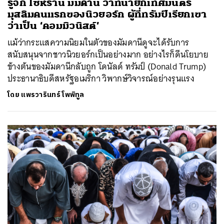
รู้จัก โซห์ราน มัมดานี ว่าที่นายกเทศมนตรี
มุสลิมคนแรกของนิวยอร์ก ผู้ที่ทรัมป์เรียกเขา
ว่าเป็น ‘คอมมิวนิสต์’
แม้ว่ากระแสความนิยมในตัวของมัมดานีดูจะได้รับการ
สนับสนุนจากชาวนิวยอร์กเป็นอย่างมาก อย่างไรก็ดีนโยบาย
ข้างต้นของมัมดานีกลับถูก โดนัลด์ ทรัมป์ (Donald Trump)
ประธานาธิบดีสหรัฐอเมริกา วิพากษ์วิจารณ์อย่างรุนแรง
โดย
แพรวารินทร์ โพพิทูล