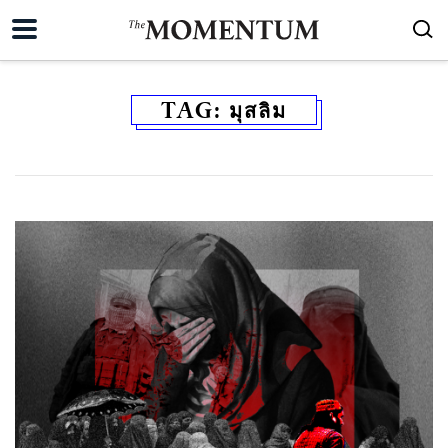
TAG:
มุสลิม