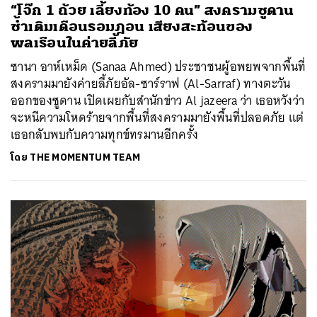
“โจ๊ก 1 ถ้วย เลี้ยงท้อง 10 คน” สงครามซูดาน
ซ้ำเติมเดือนรอมฎอน เสียงสะท้อนของ
พลเรือนในค่ายลี้ภัย
ซานา อาห์เหม็ด (Sanaa Ahmed) ประชาชนผู้อพยพจากพื้นที่
สงครามมายังค่ายลี้ภัยอัล-ซาร์ราฟ (Al-Sarraf) ทางตะวัน
ออกของซูดาน เปิดเผยกับสำนักข่าว Al jazeera ว่า เธอหวังว่า
จะหนีความโหดร้ายจากพื้นที่สงครามมายังพื้นที่ปลอดภัย แต่
เธอกลับพบกับความทุกข์ทรมานอีกครั้ง
โดย
THE MOMENTUM TEAM