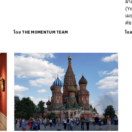
ลาด
(Ye
เผย
ต่อ
โดย
THE MOMENTUM TEAM
โด
นหา
SHARE
TWEET
LINE
EMAIL