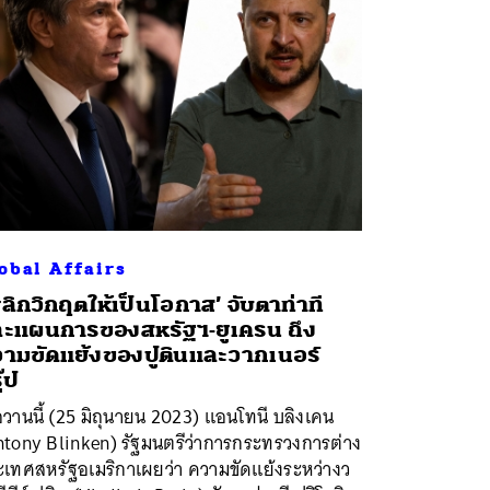
obal Affairs
ลิกวิกฤตให้เป็นโอกาส’ จับตาท่าที
ะแผนการของสหรัฐฯ-ยูเครน ถึง
ามขัดแย้งของปูตินและวากเนอร์
ุ๊ป
่อวานนี้ (25 มิถุนายน 2023) แอนโทนี บลิงเคน
ntony Blinken) รัฐมนตรีว่าการกระทรวงการต่าง
ะเทศสหรัฐอเมริกาเผยว่า ความขัดแย้งระหว่างว