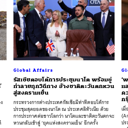
Global Affairs
Gl
รัสเซียตอบโต้การประชุมนาโต พร้อมขู่
‘พ
้
ทำลายทุกวิถีทาง อ้างชาติตะวันตกหวน
แล
สู่สงครามเย็น
คว
กร
อง
กระทรวงการต่างประเทศรัสเซียมีท่าทีตอบโต้การ
เมื
ประชุมสุดยอดของนาโต ณ ประเทศลิทัวเนีย ด้วย
(A
การประกาศต่อชาวโลกว่า นาโตและชาติตะวันตกจะ
ปร
ี
หวนกลับเข้าสู่ ‘ยุคแห่งสงครามเย็น’ อีกครั้ง