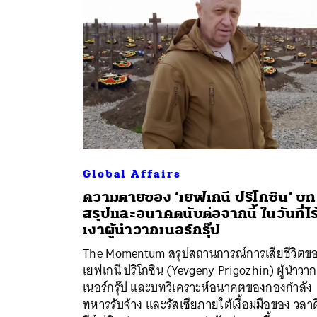
Global Affairs
ความตายของ ‘เยฟเกนี ปริโกซิน’ บท
สรุปและอนาคตนับต่อจากนี้ ในวันที่ไร
เงาผู้นำวากเนอร์กรุ๊ป
The Momentum สรุปสถานการณ์การเสียชีวิตข
เยฟเกนี ปริโกซิน (Yevgeny Prigozhin) ผู้นำวาก
เนอร์กรุ๊ป และบทวิเคราะห์อนาคตของกองกำลัง
ทหารรับจ้าง และรัสเซียภายใต้เงื้อมมือของ วลาด