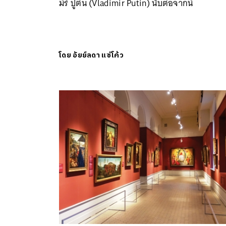
มีร์ ปูติน (Vladimir Putin) นับต่อจากนี้
โดย
อัยย์ลดา แซ่โค้ว
ค้