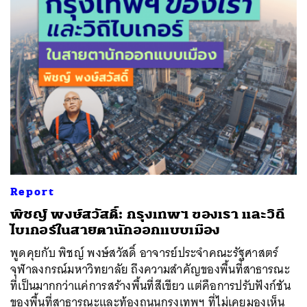
ค้นหา
SHARE
TWEET
LINE
EMAIL
Report
พิชญ์ พงษ์สวัสดิ์: กรุงเทพฯ ของเรา และวิถี
ไบเกอร์ในสายตานักออกแบบเมือง
พูดคุยกับ พิชญ์ พงษ์สวัสดิ์ อาจารย์ประจำคณะรัฐศาสตร์
จุฬาลงกรณ์มหาวิทยาลัย ถึงความสำคัญของพื้นที่สาธารณะ
ที่เป็นมากกว่าแค่การสร้างพื้นที่สีเขียว แต่คือการปรับฟังก์ชัน
ของพื้นที่สาธารณะและท้องถนนกรุงเทพฯ ที่ไม่เคยมองเห็น