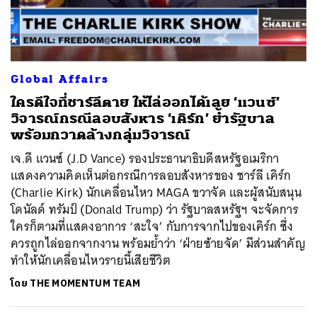
Global Affairs
ใครดีใจที่ชาร์ลีตาย ให้ไล่ออกได้เลย ‘แวนซ์’
วิจารณ์กรณีลอบสังหาร ‘เคิร์ก’ ย้ำรัฐบาล
พร้อมกวาดล้างกลุ่มวิจารณ์
เจ.ดี แวนซ์ (J.D Vance) รองประธานาธิบดีสหรัฐอเมริกา
แสดงความคิดเห็นต่อกรณีการลอบสังหารของ ชาร์ลี เคิร์ก
(Charlie Kirk) นักเคลื่อนไหว MAGA ขวาจัด และผู้สนับสนุน
โดนัลด์ ทรัมป์ (Donald Trump) ว่า รัฐบาลสหรัฐฯ จะจัดการ
ใครก็ตามที่แสดงอาการ ‘สะใจ’ กับการจากไปของเคิร์ก ซึ่ง
ควรถูกไล่ออกจากงาน พร้อมย้ำว่า ‘ฝ่ายซ้ายจัด’ มีส่วนสำคัญ
ทำให้นักเคลื่อนไหวรายนี้เสียชีวิต
โดย
THE MOMENTUM TEAM