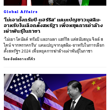
Global Affairs
‘ไม่เอาทั้งทรัมป์-แฮร์ริส’ แคมเปญชาวมุสลิม-
อาหรับในเลือกตั้งสหรัฐฯ เพื่อหยุดการฆ่าล้าง
เผ่าพันธุ์ในกาซา
‘ไม่เอา โดนัลด์ ทรัมป์ และกมลา แฮร์ริส แต่สนับสนุน จิลล์ ส
ไตน์ จากพรรคกรีน’ แคมเปญจากมุสลิม-อาหรับในการเลือก
ตั้งสหรัฐฯ 2024 เพื่อหยุดการฆ่าล้างเผ่าพันธุ์ในกาซา
โดย
อัยย์ลดา แซ่โค้ว