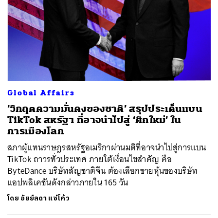
Global Affairs
‘วิกฤตความมั่นคงของชาติ’ สรุปประเด็นแบน
TikTok สหรัฐฯ ที่อาจนำไปสู่ ‘ศึกใหม่’ ใน
การเมืองโลก
สภาผู้แทนราษฎรสหรัฐอเมริกาผ่านมติที่อาจนำไปสู่การแบน
TikTok ถาวรทั่วประเทศ ภายใต้เงื่อนไขสำคัญ คือ
ByteDance บริษัทสัญชาติจีน ต้องเลือกขายหุ้นของบริษัท
แอปพลิเคชันดังกล่าวภายใน 165 วัน
โดย
อัยย์ลดา แซ่โค้ว