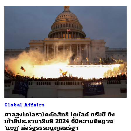
Global Affairs
ศาลสูงโคโลราโดตัดสิทธิ โดนัลด์ ทรัมป์ ชิง
เก้าอี้ประธานาธิบดี 2024 ชี้มีความผิดฐาน
‘กบฏ’ ต่อรัฐธรรมนูญสหรัฐฯ