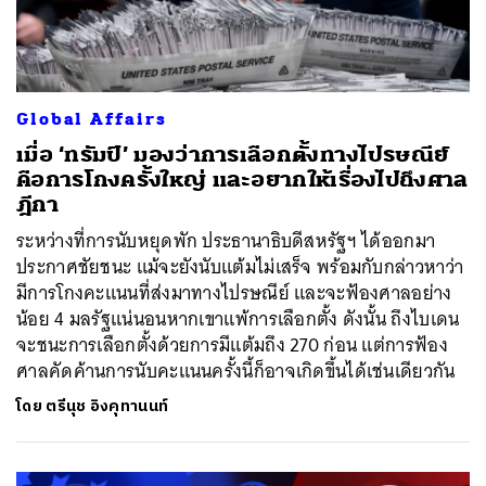
Global Affairs
เมื่อ ‘ทรัมป์’ มองว่าการเลือกตั้งทางไปรษณีย์
คือการโกงครั้งใหญ่ และอยากให้เรื่องไปถึงศาล
ฎีกา
ระหว่างที่การนับหยุดพัก ประธานาธิบดีสหรัฐฯ ได้ออกมา
ประกาศชัยชนะ แม้จะยังนับแต้มไม่เสร็จ พร้อมกับกล่าวหาว่า
มีการโกงคะแนนที่ส่งมาทางไปรษณีย์ และจะฟ้องศาลอย่าง
น้อย 4 มลรัฐแน่นอนหากเขาแพ้การเลือกตั้ง ดังนั้น ถึงไบเดน
จะชนะการเลือกตั้งด้วยการมีแต้มถึง 270 ก่อน แต่การฟ้อง
ศาลคัดค้านการนับคะแนนครั้งนี้ก็อาจเกิดขึ้นได้เช่นเดียวกัน
โดย
ตรีนุช อิงคุทานนท์