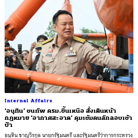
Internal Affairs
‘อนุทิน’ ขนทัพ ครม.ขึ้นเหนือ สั่งเดินหน้า
กฎหมาย ‘อากาศสะอาด’ คุมเข้มคนลักลอบเข้า
ป่า
อนุทิน ชาญวีรกูล นายกรัฐมนตรี และรัฐมนตรีว่าการกระทรวง