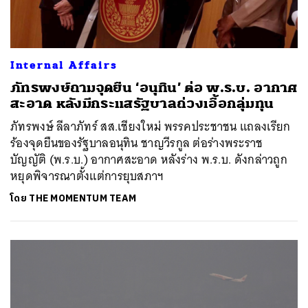
Internal Affairs
ภัทรพงษ์ถามจุดยืน ‘อนุทิน’ ต่อ พ.ร.บ. อากาศ
สะอาด หลังมีกระแสรัฐบาลถ่วงเอื้อกลุ่มทุน
ภัทรพงษ์ ลีลาภัทร์ สส.เชียงใหม่ พรรคประชาชน แถลงเรียก
ร้องจุดยืนของรัฐบาลอนุทิน ชาญวีรกูล ต่อร่างพระราช
บัญญัติ (พ.ร.บ.) อากาศสะอาด หลังร่าง พ.ร.บ. ดังกล่าวถูก
หยุดพิจารณาตั้งแต่การยุบสภาฯ
โดย
THE MOMENTUM TEAM