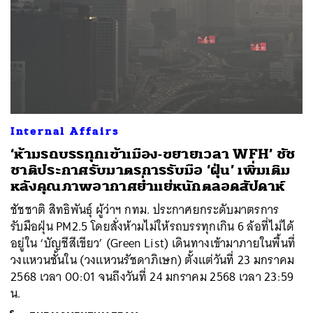
Internal Affairs
‘ห้ามรถบรรทุกเข้าเมือง-ขยายเวลา WFH’ ชัช
ชาติประกาศรับมาตรการรับมือ ‘ฝุ่น’ เพิ่มเติม
หลังคุณภาพอากาศย่ำแย่หนักตลอดสัปดาห์
ชัชชาติ สิทธิพันธุ์ ผู้ว่าฯ กทม. ประกาศยกระดับมาตรการ
รับมือฝุ่น PM2.5 โดยสั่งห้ามไม่ให้รถบรรทุกเกิน 6 ล้อที่ไม่ได้
อยู่ใน ‘บัญชีสีเขียว’ (Green List) เดินทางเข้ามาภายในพื้นที่
วงแหวนชั้นใน (วงแหวนรัชดาภิเษก) ตั้งแต่วันที่ 23 มกราคม
2568 เวลา 00:01 จนถึงวันที่ 24 มกราคม 2568 เวลา 23:59
น.