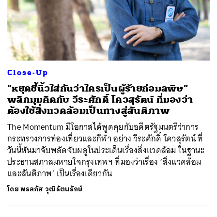
Close-Up
“หยุดชี้นิ้วใส่กันว่าใครเป็นผู้ร้ายก่อมลพิษ”
พลิกมุมคิดกับ วีระศักดิ์ โควสุรัตน์ ที่มองว่า
ต้องใช้สิ่งแวดล้อมเป็นทางสู่สันติภาพ
The Momentum มีโอกาสได้พูดคุยกับอดีตรัฐมนตรีว่าการ
กระทรวงการท่องเที่ยวและกีฬา อย่าง วีระศักดิ์ โควสุรัตน์ ที่
วันนี้หันมาจับพลัดจับผลูในประเด็นเรื่องสิ่งแวดล้อม ในฐานะ
ประธานสภาลมหายใจกรุงเทพฯ ที่มองว่าเรื่อง ‘สิ่งแวดล้อม
และสันติภาพ’ เป็นเรื่องเดียวกัน
โดย
พรลภัส วุฒิรัตนรักษ์
ค้นหา