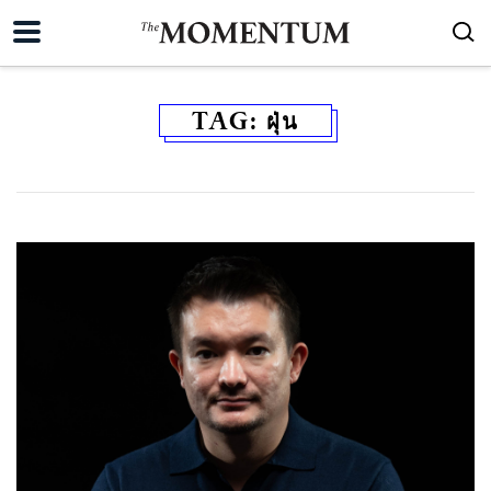
TAG:
ฝุ่น