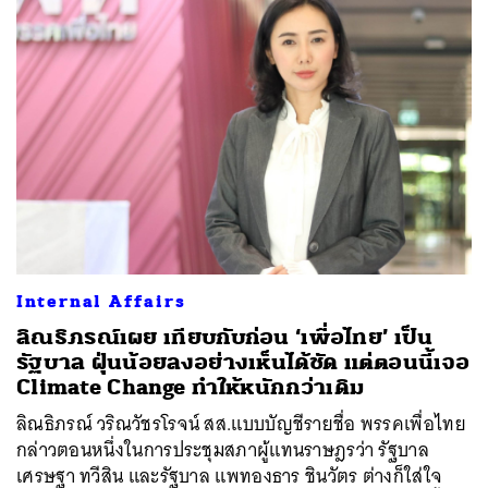
Internal Affairs
ลิณธิภรณ์เผย เทียบกับก่อน ‘เพื่อไทย’ เป็น
รัฐบาล ฝุ่นน้อยลงอย่างเห็นได้ชัด แต่ตอนนี้เจอ
Climate Change ทำให้หนักกว่าเดิม
ลิณธิภรณ์ วริณวัชรโรจน์ สส.แบบบัญชีรายชื่อ พรรคเพื่อไทย
กล่าวตอนหนึ่งในการประชุมสภาผู้แทนราษฎรว่า รัฐบาล
เศรษฐา ทวีสิน และรัฐบาล แพทองธาร ชินวัตร ต่างก็ใส่ใจ