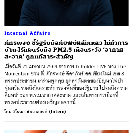
Internal Affairs
ภัทรพงษ์ ชี้รัฐรับมือภัยพิบัติล้มเหลว ไม่ทำการ
บ้าน-ไร้แผนรับมือ PM2.5 เตือนระวัง ‘อากาศ
สะอาด’ ถูกแก้สาระสำคัญ
เมื่อวันที่ 21 เมษายน 2569 รายการ b-holder LIVE ทาง The
Momentum ชวน ตี๋-ภัทรพงษ์ ลีลาภัทร์ สส.เชียงใหม่ เขต 8
พรรคประชาชน มาร่วมพูดคุย ขุดหาต้นตอของปัญหาไฟป่า
ฝุ่นควัน รวมถึงวิเคราะห์การลงพื้นที่ของรัฐบาล ไปจนถึงความ
คืบหน้าของ พ.ร.บ.อากาศสะอาด และเส้นทางการเมืองที่
พรรคประชาชนต้องเผชิญต่อจากนี้
โดย
วิโรฌา ชัชวาลวงศ์ (Intern)