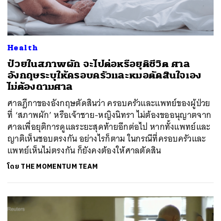
Health
ป่วยในสภาพผัก จะไปต่อหรือยุติชีวิต ศาล
อังกฤษระบุให้ครอบครัวและหมอตัดสินใจเอง
ไม่ต้องถามศาล
ศาลฎีกาของอังกฤษตัดสินว่า ครอบครัวและแพทย์ของผู้ป่วย
ที่ ‘สภาพผัก’ หรือเจ้าชาย-หญิงนิทรา ไม่ต้องขออนุญาตจาก
ศาลเพื่อยุติการดูแลระยะสุดท้ายอีกต่อไป หากทั้งแพทย์และ
ญาติเห็นชอบตรงกัน อย่างไรก็ตาม ในกรณีที่ครอบครัวและ
แพทย์เห็นไม่ตรงกัน ก็ยังคงต้องให้ศาลตัดสิน
โดย
THE MOMENTUM TEAM