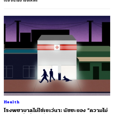
โดย
ชนาธิป ไชยเหล็ก
ค้นหา
Health
SHARE
TWEET
LINE
EMAIL
โรงพยาบาลไม่ใช่เซเว่นฯ: นัยยะของ “ความไม่