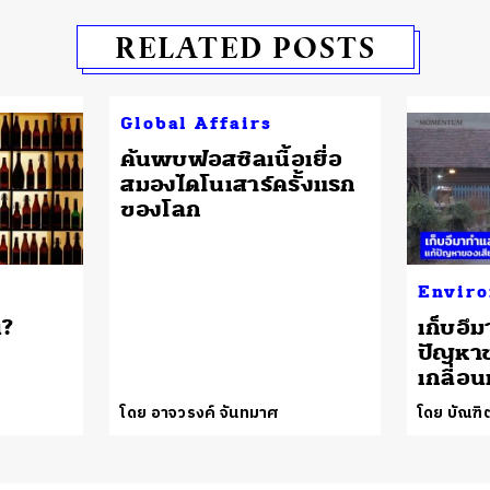
RELATED POSTS
Global Affairs
ค้นพบฟอสซิลเนื้อเยื่อ
สมองไดโนเสาร์ครั้งแรก
ของโลก
Envir
่?
เก็บอึ
ปัญหาข
เกลื่อน
โดย อาจวรงค์ จันทมาศ
โดย บัณฑิต