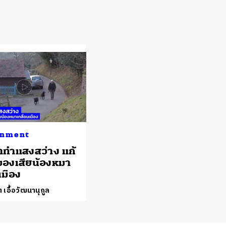
onment
มาทำแสงสว่าง แก้
องเสียน้องหมา
เมือง
 เอื้อวัฒนานุกูล