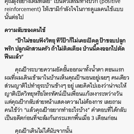
คุณลุงอย่างเต็มที่เลย” เป็นตัวเสริมทางบวก (positive
reinforcement) ให้เขามีกำลังใจในการดูแลคนไข้แบบ
นั้นต่อไป
ความลับของคนไข้
“ป้าไม่ชอบฟังวิทยุ ทีวีป้าก็ไม่เคยเปิดดู ป้าชอบปลูก
พริก ปลูกผักสวนครัว ถ้าไม่ติดเตียง ป่านนี้คงออกไปตัด
ฟืนแล้ว”
คุณป้าระบายความอัดอั้นออกมาทั้งน้ำตา ตอนแรก
ผมที่ผมเดินเข้ามาในบ้านเห็นคุณป้านอนอยู่เฉยๆ คนเดียว
ส่วนญาติไปทำธุระบ้านข้างๆ อยู่ เลยคิดไปเองว่าน่าจะให้
ญาติเปิดวิทยุหรือโทรทัศน์เป็นเพื่อนแก้เหงาระหว่างวัน
แต่คุณป้ากลับส่ายหน้าแสดงความไม่ต้องการ เลยถาม
คนไข้ว่า “แล้วคุณป้าอยากทำอะไรบ้าง” คำตอบที่ได้กลับ
เป็นอดีตก่อนที่จะล้มก้นกระแทกพื้นเมื่อ 3 เดือนก่อน
คุณป้าเดินไม่ได้นับจากนั้น