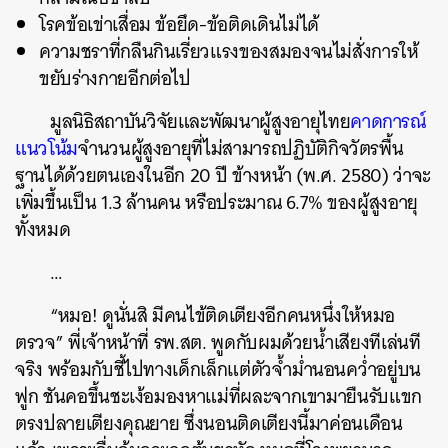
โรคข้อเข่าเสื่อม ข้อยึด-ข้อติดเดินไม่ได้
ความชราที่กลืนกินเรี่ยวแรงของสมองจนไม่สั่งการให้
ขยับร่างกายอีกต่อไป
มูลนิธิสถาบันวิจัยและพัฒนาผู้สูงอายุไทย
คาดการณ์
แนวโน้ม
จำนวนผู้สูงอายุที่ไม่สามารถปฏิบัติกิจวัตรพื้น
ฐานได้ด้วยตนเองในอีก 20 ปี ข้างหน้า (พ.ศ. 2580) ว่าจะ
เพิ่มขึ้นเป็น 1.3 ล้านคน หรือประมาณ 6.7% ของผู้สูงอายุ
ทั้งหมด
…
“หมอ! ดูนั่นสิ มีคนไข้ติดเตียงอีกคนหนึ่งให้หมอ
ตรวจ” พี่เจ้าหน้าที่ รพ.สต. พูดกับผมด้วยน้ำเสียงทีเล่นที
จริง พร้อมกับชี้ไปทางเด็กเล็กแต่ตัวจ้ำม่ำนอนคว่ำอยู่บน
ฟูก ชันคอขึ้นชะเง้อมองหาแม่ที่ผละจากเขามายืนรับแขก
ตรงปลายเตียงคุณยาย ซึ่งนอนติดเตียงนี้มาค่อนเดือน