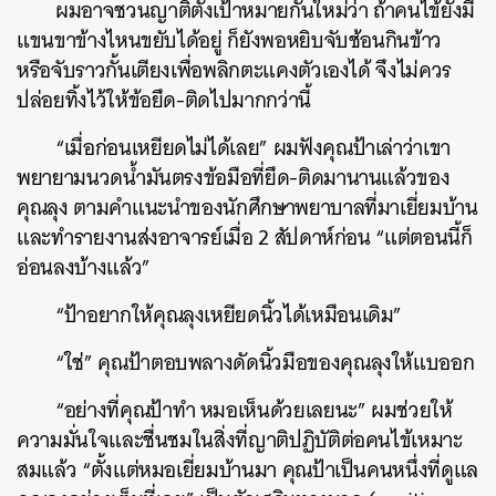
ผมอาจชวนญาติตั้งเป้าหมายกันใหม่ว่า ถ้าคนไข้ยังมี
แขนขาข้างไหนขยับได้อยู่ ก็ยังพอหยิบจับช้อนกินข้าว
หรือจับราวกั้นเตียงเพื่อพลิกตะแคงตัวเองได้ จึงไม่ควร
ปล่อยทิ้งไว้ให้ข้อยึด-ติดไปมากกว่านี้
“เมื่อก่อนเหยียดไม่ได้เลย” ผมฟังคุณป้าเล่าว่าเขา
พยายามนวดน้ำมันตรงข้อมือที่ยึด-ติดมานานแล้วของ
คุณลุง ตามคำแนะนำของนักศึกษาพยาบาลที่มาเยี่ยมบ้าน
และทำรายงานส่งอาจารย์เมื่อ 2 สัปดาห์ก่อน “แต่ตอนนี้ก็
อ่อนลงบ้างแล้ว”
“ป้าอยากให้คุณลุงเหยียดนิ้วได้เหมือนเดิม”
“ใช่” คุณป้าตอบพลางดัดนิ้วมือของคุณลุงให้แบออก
“อย่างที่คุณป้าทำ หมอเห็นด้วยเลยนะ” ผมช่วยให้
ความมั่นใจและชื่นชมในสิ่งที่ญาติปฏิบัติต่อคนไข้เหมาะ
สมแล้ว “ตั้งแต่หมอเยี่ยมบ้านมา คุณป้าเป็นคนหนึ่งที่ดูแล