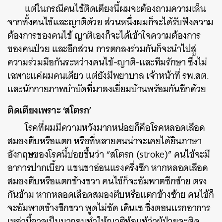
แต่ในกรณีคนไข้ติดเตียงนี้ผมจะต้องถามความเห็น
จากทั้งคนไข้และญาติด้วย ส่วนหนึ่งผมก็จะได้รับฟังความ
ต้องการของคนไข้ ญาติเองก็จะได้เข้าใจความต้องการ
ของคนป่วย และอีกส่วน การตกลงร่วมกันก็จะนำไปสู่
ความร่วมมือกันระหว่างคนไข้-ญาติ-และทีมรักษา ซึ่งไม่
เฉพาะแค่ผมคนเดียว แต่ยังมีพยาบาล เจ้าหน้าที่ รพ.สต.
และนักกายภาพบำบัดที่มาลงเยี่ยมบ้านพร้อมกันอีกด้วย
ติดเตียงเพราะ ‘สโตรก’
โรคที่ผมมีความหวังมากหน่อยก็คือโรคหลอดเลือด
สมองตีบหรือแตก หรือที่หลายคนน่าจะเคยได้ยินภาษา
อังกฤษของโรคนี้บ่อยขึ้นว่า “สโตรก (stroke)” คนไข้จะมี
อาการปากเบี้ยว แขนขาอ่อนแรงครึ่งซีก หากหลอดเลือด
สมองตีบหรือแตกข้างขวา คนไข้ก็จะอัมพาตซีกซ้าย ตรง
กันข้าม หากหลอดเลือดสมองตีบหรือแตกข้างซ้าย คนไข้ก็
จะอัมพาตข้างซีกขวา พูดไม่ชัด เดินเซ ซึ่งตอนแรกอาการ
เหล่านี้อาจเป็นมากจนทำให้ญาติท้อแท้ว่าผู้ป่วยจะติด