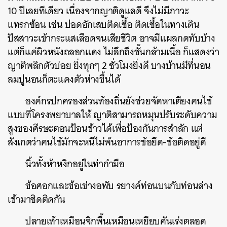
10 ปีเลยทีเดียว เนื่องจากญาติดูแลดี จึงไม่มีภาวะ
แทรกซ้อน เช่น ปอดอักเสบติดเชื้อ ติดเชื้อในทางเดิน
ปัสสาวะเข้ากระแสเลือดจนเสียชีวิต อาจมีแผลกดทับบ้าง
แต่ก็แค่ผิวหนังถลอกแดง ไม่ลึกถึงชั้นกล้ามเนื้อ ก็แสดงว่า
ญาติพลิกตัวบ่อย ยิ่งทุกๆ 2 ชั่วโมงยิ่งดี บางบ้านมีที่นอน
ลมปูนอนก็ตะแคงตัวห่างขึ้นได้
ค้นหา
SHARE
TWEET
LINE
EMAIL
องค์กรปกครองส่วนท้องถิ่นยังช่วยจัดหาเตียงคนไข้
แบบที่โครงพยาบาลให้ ญาติสามารถหมุนปรับระดับความ
สูงของศีรษะตอนป้อนข้าวได้เพื่อป้องกันการสำลัก แต่
สังเกตว่าคนไข้มักจะหนีไม่พ้นอาการข้อยึด-ข้อติดอยู่ดี
นิ้วทั้งห้าหงิกอยู่ในท่ากำมือ
ข้อศอกและข้อเข่างอพับ รยางค์ท่อนบนกับท่อนล่าง
เข้ามาชิดติดกัน
ปลายเท้าเหมือนจิกพื้นเหมือนเหยียบคันเร่งตลอด