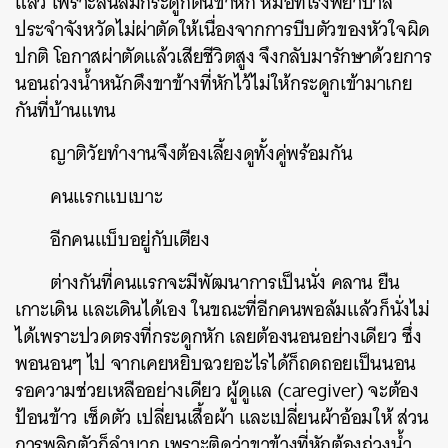
แล้ว เพราะลื่นล้มกระดูกต้นขาหัก หมอที่โรงพยาบาล
ประจำจังหวัดไม่ผ่าตัดให้เนื่องจากการบีบตัวของหัวใจผิด
ปกติ โอกาสผ่าตัดแล้วเสียชีวิตสูง จึงกลับมารักษาด้วยการ
นอนถ่วงน้ำหนักดึงขาข้างที่หักไว้ไม่ให้กระดูกเข้ามาเกย
กันที่บ้านแทน
ญาติวัยทำงานจึงต้องเลี้ยงดูทั้งคู่พร้อมกัน
คนแรกแบเบาะ
อีกคนแบ็บอยู่กับเตียง
ต่างกันที่คนแรกจะมีพัฒนาการเป็นนั่ง คลาน ยืน
เกาะเดิน และเดินได้เอง ในขณะที่อีกคนพอล้มแล้วก็นั่งไม่
ได้เพราะปวดตรงที่กระดูกหัก เลยต้องนอนอย่างเดียว ซึ่ง
พอนอนๆ ไป จากเคยหยิบฉวยอะไรได้ก็ถดถอยเป็นนอน
รอความช่วยเหลืออย่างเดียว ผู้ดูแล (caregiver) จะต้อง
ป้อนข้าว เช็ดตัว เปลี่ยนเสื้อผ้า และเปลี่ยนผ้าอ้อมให้ ส่วน
การพลิกตัวก็ลำบาก เพราะติดว่าขาข้างที่หักต้องถ่วงน้ำ