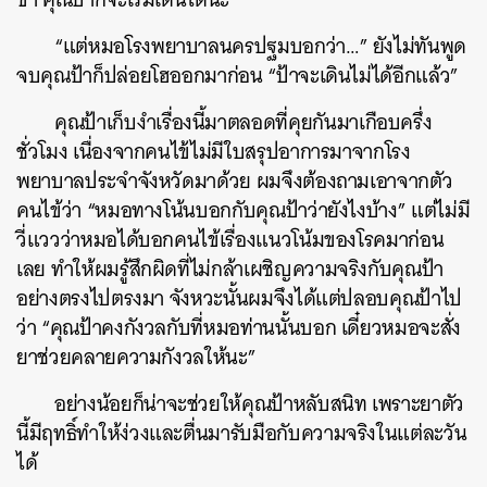
“แต่หมอโรงพยาบาลนครปฐมบอกว่า…” ยังไม่ทันพูด
จบคุณป้าก็ปล่อยโฮออกมาก่อน “ป้าจะเดินไม่ได้อีกแล้ว”
คุณป้าเก็บงำเรื่องนี้มาตลอดที่คุยกันมาเกือบครึ่ง
ชั่วโมง เนื่องจากคนไข้ไม่มีใบสรุปอาการมาจากโรง
พยาบาลประจำจังหวัดมาด้วย ผมจึงต้องถามเอาจากตัว
คนไข้ว่า “หมอทางโน้นบอกกับคุณป้าว่ายังไงบ้าง” แต่ไม่มี
วี่แววว่าหมอได้บอกคนไข้เรื่องแนวโน้มของโรคมาก่อน
เลย ทำให้ผมรู้สึกผิดที่ไม่กล้าเผชิญความจริงกับคุณป้า
อย่างตรงไปตรงมา จังหวะนั้นผมจึงได้แต่ปลอบคุณป้าไป
ว่า “คุณป้าคงกังวลกับที่หมอท่านนั้นบอก เดี๋ยวหมอจะสั่ง
ยาช่วยคลายความกังวลให้นะ”
อย่างน้อยก็น่าจะช่วยให้คุณป้าหลับสนิท เพราะยาตัว
นี้มีฤทธิ์ทำให้ง่วงและตื่นมารับมือกับความจริงในแต่ละวัน
ได้