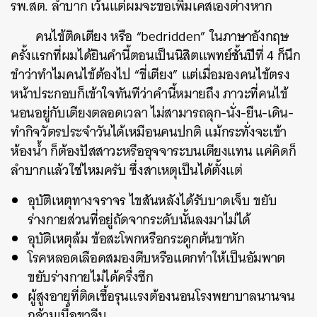
รพ.สต. ลำบาก เว้นแต่ผมจะขอเพิ่มเคสเองต่างหาก
คนไข้ติดเตียง หรือ “bedridden” ในภาษาอังกฤษ
ครั้งแรกที่ผมได้ยินคำนี้ตอนเป็นนิสิตแพทย์ชั้นปีที่ 4 ก็นึก
ขำว่าทำไมคนไข้ต้องไป “ขี่เตียง” แต่เมื่อมองคนไข้ตรง
หน้าประกอบก็เข้าใจทันทีว่าคำนี้หมายถึง ภาวะที่คนไข้
นอนอยู่กับเตียงตลอดเวลา ไม่สามารถลุก-นั่ง-ยืน-เดิน-
ทำกิจวัตรประจำวันได้เหมือนคนปกติ แม้กระทั่งจะเข้า
ห้องน้ำ ก็ต้องปัสสาวะหรืออุจจาระบนเตียงแทน แค่คิดก็
ลำบากแล้วใช่ไหมครับ ซึ่งสาเหตุเป็นได้ตั้งแต่
อุบัติเหตุทางจราจร ไขสันหลังได้รับบาดเจ็บ ขยับ
ร่างกายส่วนที่อยู่ถัดจากระดับนั้นลงมาไม่ได้
อุบัติเหตุล้ม ข้อสะโพกหรือกระดูกต้นขาหัก
โรคหลอดเลือดสมองตีบหรือแตกทำให้เป็นอัมพาต
ขยับร่างกายไม่ได้ครึ่งซีก
ผู้สูงอายุที่ติดเชื้อรุนแรงต้องนอนโรงพยาบาลนานจน
กล้ามเนื้อขาลีบ